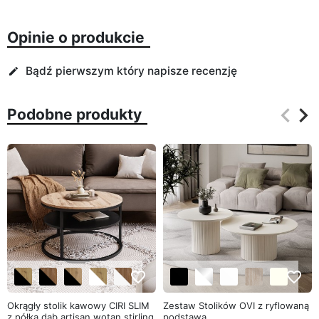
Opinie o produkcie
Bądź pierwszym który napisze recenzję
edit
keyboard_arrow_left
keyboard_arrow_right
Podobne produkty
Poprz
Na
favorite_border
favorite_border
Okrągły stolik kawowy CIRI SLIM
Zestaw Stolików OVI z ryflowaną
z półką dąb artisan wotan stirling
podstawą