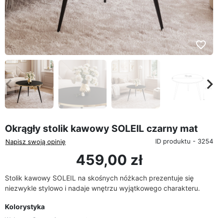
favorite_border
eyboard_arrow_left
keyboard_arrow_rig
Poprzedni
Na
Okrągły stolik kawowy SOLEIL czarny mat
ID produktu - 3254
Napisz swoją opinię
459,00 zł
Stolik kawowy SOLEIL na skośnych nóżkach prezentuje się
niezwykle stylowo i nadaje wnętrzu wyjątkowego charakteru.
Kolorystyka