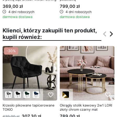
369,00 zł
799,00 zł
4 dni roboczych
4 dni roboczych
darmowa dostawa
darmowa dostawa
Klienci, którzy zakupili ten produkt,
keyboard_arrow_left
keyboard_arrow_right
kupili również:
Poprz
Na
-30%
favorite_border
favorite_border
Krzesło pikowane tapicerowane
Okrągły stolik kawowy 2w1 LORI
TOKIO
złoty chrom czarny mat
307,30 zł
789,00 zł
439,00 zł