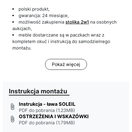
polski produkt,
gwarancja: 24 miesiące,
możliwość zakupienia
stolika
2w1
na osobnych
aukcjach,
meble dostarczane są w paczkach wraz z
kompletem okuć i instrukcją do samodzielnego
montażu.
Pokaż więcej
Instrukcja montażu
Instrukcja - ława SOLEIL
attach_file
PDF do pobrania (1.23MB)
OSTRZEŻENIA I WSKAZÓWKI
attach_file
PDF do pobrania (1.79MB)