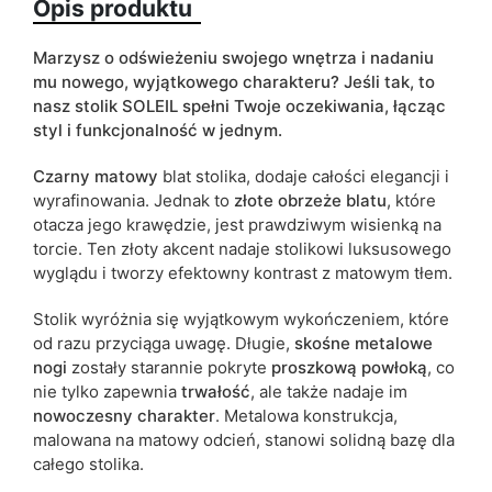
Opis produktu
Kolorystyka
czarny
złoty
Marzysz o odświeżeniu swojego wnętrza i nadaniu
ean13
5905723914403
mu nowego, wyjątkowego charakteru?
Jeśli tak, to
nasz stolik SOLEIL spełni Twoje oczekiwania, łącząc
Termin dostawy:
4 dni roboczych
styl i funkcjonalność w jednym.
Ze względu na proces produkcyjny i właściwości materiałów,
Czarny matowy
blat stolika, dodaje całości elegancji i
możliwe są tolerancje wymiarowe na poziomie +/- 2–3 cm.
wyrafinowania. Jednak to
złote obrzeże blatu
, które
otacza jego krawędzie, jest prawdziwym wisienką na
torcie. Ten złoty akcent nadaje stolikowi luksusowego
wyglądu i tworzy efektowny kontrast z matowym tłem.
Stolik wyróżnia się wyjątkowym wykończeniem, które
od razu przyciąga uwagę. Długie,
skośne metalowe
nogi
zostały starannie pokryte
proszkową powłoką
, co
nie tylko zapewnia
trwałość
, ale także nadaje im
nowoczesny charakter
. Metalowa konstrukcja,
malowana na matowy odcień, stanowi solidną bazę dla
całego stolika.