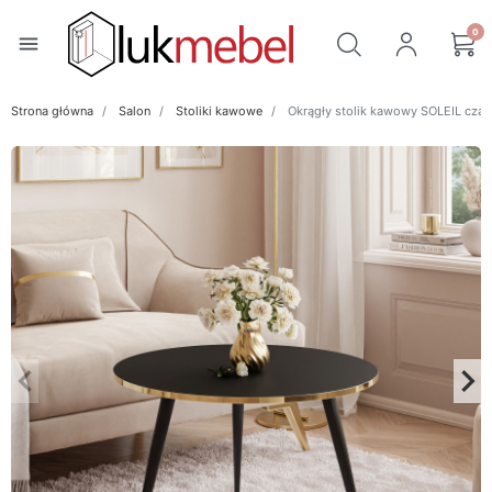
0
menu
Strona główna
Salon
Stoliki kawowe
Okrągły stolik kawowy SOLEIL czar
keyboard_arrow_left
keyboard_arrow_right
Poprzedni
Na