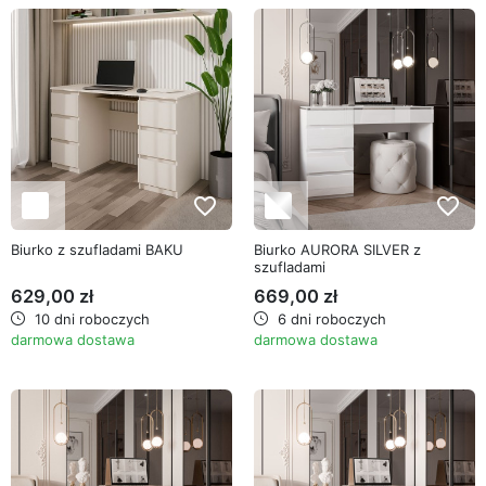
favorite_border
favorite_border
Biurko z szufladami BAKU
Biurko AURORA SILVER z
szufladami
629,00 zł
669,00 zł
10 dni roboczych
6 dni roboczych
darmowa dostawa
darmowa dostawa