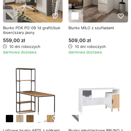
favorite_border
favorite_border
Biurko POK PO-09 1d grafit/buk
Biurko MILO z szufladami
ibsen/szary jasny
559,00 zł
509,00 zł
10 dni roboczych
10 dni roboczych
darmowa dostawa
darmowa dostawa
favorite_border
favorite_border
Loftowe biurko ARTE z półkami
Biurko młodzieżowe BRUNO z