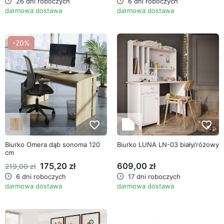
26 dni roboczych
6 dni roboczych
darmowa dostawa
darmowa dostawa
-20%
favorite_border
favorite_border
Biurko Omera dąb sonoma 120
Biurko LUNA LN-03 biały/różowy
cm
175,20 zł
609,00 zł
219,00 zł
6 dni roboczych
17 dni roboczych
darmowa dostawa
darmowa dostawa