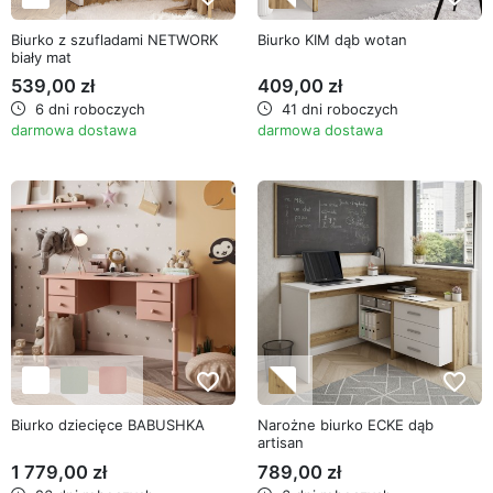
Biurko z szufladami NETWORK
Biurko KIM dąb wotan
biały mat
539,00 zł
409,00 zł
6 dni roboczych
41 dni roboczych
darmowa dostawa
darmowa dostawa
favorite_border
favorite_border
Biurko dziecięce BABUSHKA
Narożne biurko ECKE dąb
artisan
1 779,00 zł
789,00 zł