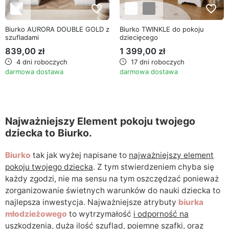
favorite_border
favorite_border
Biurko AURORA DOUBLE GOLD z
Biurko TWINKLE do pokoju
szufladami
dziecięcego
839,00 zł
1 399,00 zł
4 dni roboczych
17 dni roboczych
darmowa dostawa
darmowa dostawa
Najważniejszy Element pokoju twojego
dziecka to Biurko.
Biurko
tak jak wyżej napisane to
najważniejszy element
pokoju twojego dziecka
. Z tym stwierdzeniem chyba się
każdy zgodzi, nie ma sensu na tym oszczędzać ponieważ
zorganizowanie świetnych warunków do nauki dziecka to
najlepsza inwestycja. Najważniejsze atrybuty
biurka
młodzieżowego
to wytrzymałość
i odporność na
uszkodzenia, duża ilość szuflad, pojemne szafki, oraz