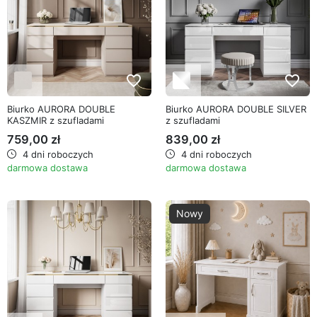
favorite_border
favorite_border
Biurko AURORA DOUBLE
Biurko AURORA DOUBLE SILVER
KASZMIR z szufladami
z szufladami
759,00 zł
839,00 zł
4 dni roboczych
4 dni roboczych
darmowa dostawa
darmowa dostawa
Nowy