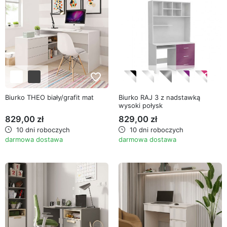
favorite_border
favorite_border
Biurko THEO biały/grafit mat
Biurko RAJ 3 z nadstawką
wysoki połysk
829,00 zł
829,00 zł
10 dni roboczych
10 dni roboczych
darmowa dostawa
darmowa dostawa