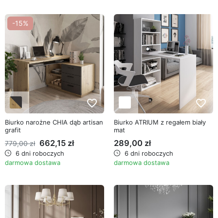
-15%
favorite_border
favorite_border
Biurko narożne CHIA dąb artisan
Biurko ATRIUM z regałem biały
grafit
mat
662,15 zł
289,00 zł
779,00 zł
6 dni roboczych
6 dni roboczych
darmowa dostawa
darmowa dostawa