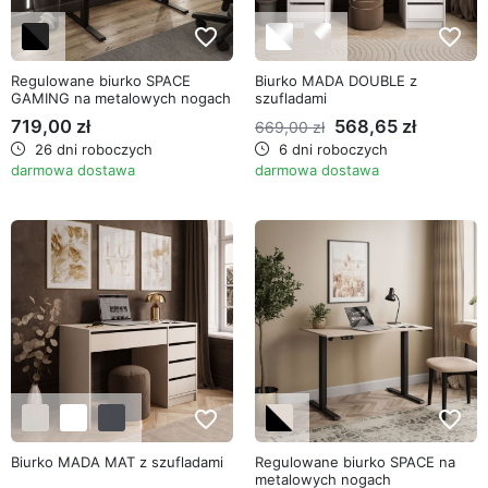
favorite_border
favorite_border
Regulowane biurko SPACE
Biurko MADA DOUBLE z
GAMING na metalowych nogach
szufladami
719,00 zł
568,65 zł
669,00 zł
26 dni roboczych
6 dni roboczych
darmowa dostawa
darmowa dostawa
favorite_border
favorite_border
Biurko MADA MAT z szufladami
Regulowane biurko SPACE na
metalowych nogach