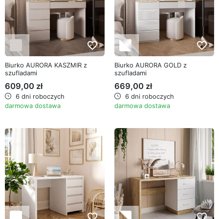
favorite_border
favorite_border
Biurko AURORA KASZMIR z
Biurko AURORA GOLD z
szufladami
szufladami
609,00 zł
669,00 zł
6 dni roboczych
6 dni roboczych
darmowa dostawa
darmowa dostawa
favorite_border
favorite_border