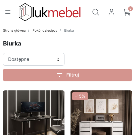
0
menu
Strona główna
Pokój dziecięcy
Biurka
Biurka
filter_list
Filtruj
-15%