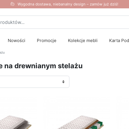
Wygodna dostawa, niebanalny design – zamów już dziś!
Nowości
Promocje
Kolekcje mebli
Karta Po
ażu
e na drewnianym stelażu