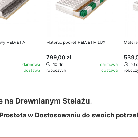
favorite_border
favorite_border
owy HELVETIA
Materac pocket HELVETIA LUX
Matera
799,00 zł
539,0
darmowa
10 dni
darmowa
10 d
dostawa
roboczych
dostawa
robocz
e na Drewnianym Stelażu.
 Prostota w Dostosowaniu do swoich potrze