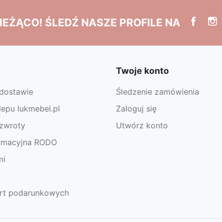
IEŻĄCO! ŚLEDŹ NASZE PROFILE NA
Twoje konto
 dostawie
Śledzenie zamówienia
lepu lukmebel.pl
Zaloguj się
 zwroty
Utwórz konto
ormacyjna RODO
mi
art podarunkowych