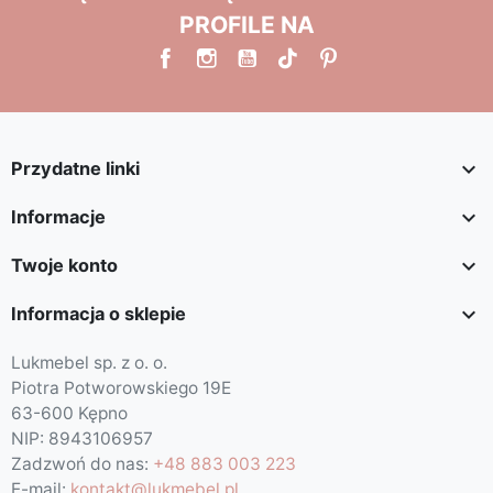
PROFILE NA

Przydatne linki

Informacje

Twoje konto

Informacja o sklepie
Lukmebel sp. z o. o.
Piotra Potworowskiego 19E
63-600 Kępno
NIP: 8943106957
Zadzwoń do nas:
+48 883 003 223
E-mail:
kontakt@lukmebel.pl