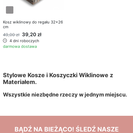
favorite_border
Kosz wiklinowy do regału 32x26
cm
39,20 zł
49,00 zł
4 dni roboczych
darmowa dostawa
Stylowe Kosze i Koszyczki Wiklinowe z
Materiałem.
Wszystkie niezbędne rzeczy w jednym miejscu.
BĄDŹ NA BIEŻĄCO! ŚLEDŹ NASZE