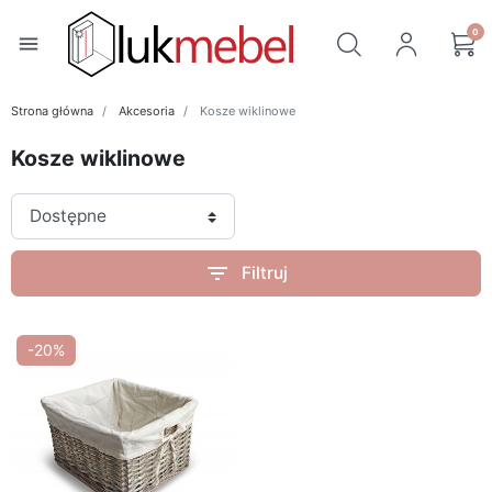
0
menu
Strona główna
Akcesoria
Kosze wiklinowe
Kosze wiklinowe
filter_list
Filtruj
-20%