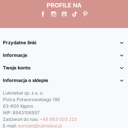
PROFILE NA

Przydatne linki

Informacje

Twoje konto

Informacja o sklepie
Lukmebel sp. z o. o.
Piotra Potworowskiego 19E
63-600 Kępno
NIP: 8943106957
Zadzwoń do nas:
+48 883 003 223
E-mail:
kontakt@lukmebel.pl