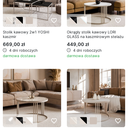
favorite_border
favorite_border
Stolik kawowy 2w1 YOSHI
Okrągły stolik kawowy LORI
kaszmir
GLASS na kaszmirowym stelażu
669,00 zł
449,00 zł
4 dni roboczych
4 dni roboczych
darmowa dostawa
darmowa dostawa
favorite_border
favorite_border