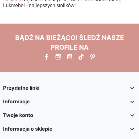
Lukmebel - najlepszych stolików!
BĄDŹ NA BIEŻĄCO! ŚLEDŹ NASZE
PROFILE NA

Przydatne linki

Informacje

Twoje konto

Informacja o sklepie