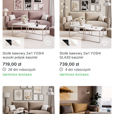
favorite_border
favorite_border
Stolik kawowy 2w1 YOSHI
Stolik kawowy 2w1 YOSHI
wysoki połysk kaszmir
GLASS kaszmir
719,00 zł
739,00 zł
26 dni roboczych
4 dni roboczych
darmowa dostawa
darmowa dostawa