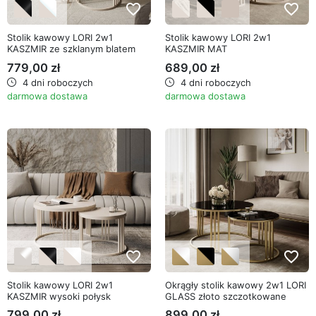
favorite_border
favorite_border
Stolik kawowy LORI 2w1
Stolik kawowy LORI 2w1
KASZMIR ze szklanym blatem
KASZMIR MAT
779,00 zł
689,00 zł
4 dni roboczych
4 dni roboczych
darmowa dostawa
darmowa dostawa
favorite_border
favorite_border
Stolik kawowy LORI 2w1
Okrągły stolik kawowy 2w1 LORI
KASZMIR wysoki połysk
GLASS złoto szczotkowane
799,00 zł
899,00 zł