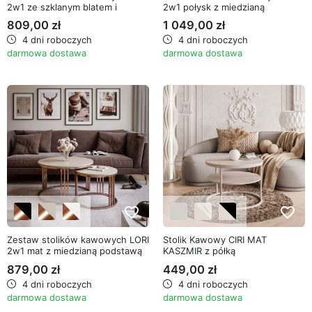
2w1 ze szklanym blatem i
2w1 połysk z miedzianą
miedzianą podstawą
podstawą
809,00 zł
1 049,00 zł
4 dni roboczych
4 dni roboczych
darmowa dostawa
darmowa dostawa
favorite_border
favorite_border
Zestaw stolików kawowych LORI
Stolik Kawowy CIRI MAT
2w1 mat z miedzianą podstawą
KASZMIR z półką
879,00 zł
449,00 zł
4 dni roboczych
4 dni roboczych
darmowa dostawa
darmowa dostawa