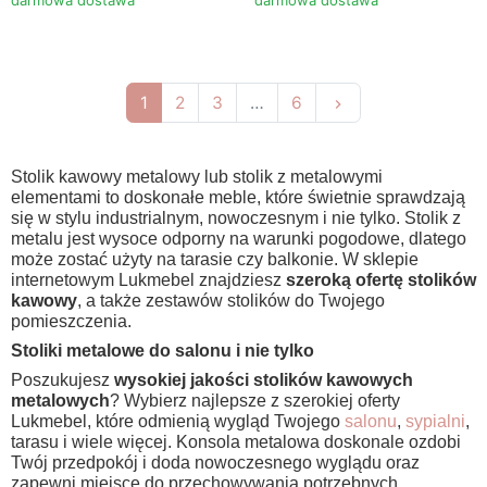
darmowa dostawa
darmowa dostawa
Następny
1
2
3
…
6
keyboard_arrow_right
Stolik kawowy metalowy lub stolik z metalowymi
elementami to doskonałe meble, które świetnie sprawdzają
się w stylu industrialnym, nowoczesnym i nie tylko. Stolik z
metalu jest wysoce odporny na warunki pogodowe, dlatego
może zostać użyty na tarasie czy balkonie. W sklepie
internetowym Lukmebel znajdziesz
szeroką ofertę stolików
kawowy
, a także zestawów stolików do Twojego
pomieszczenia.
Stoliki metalowe do salonu i nie tylko
Poszukujesz
wysokiej jakości stolików kawowych
metalowych
? Wybierz najlepsze z szerokiej oferty
Lukmebel, które odmienią wygląd Twojego
salonu
,
sypialni
,
tarasu i wiele więcej. Konsola metalowa doskonale ozdobi
Twój przedpokój i doda nowoczesnego wyglądu oraz
zapewni miejsce do przechowywania potrzebnych