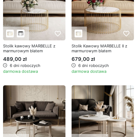
favorite_border
favorite_border
Stolik kawowy MARBELLE z
Stolik Kawowy MARBELLE II z
marmurowym blatem
marmurowym blatem
489,00 zł
679,00 zł
6 dni roboczych
6 dni roboczych
darmowa dostawa
darmowa dostawa