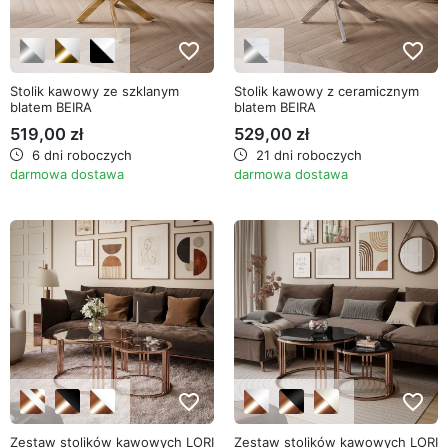
favorite_border
favorite_border
Stolik kawowy ze szklanym
Stolik kawowy z ceramicznym
blatem BEIRA
blatem BEIRA
519,00 zł
529,00 zł
6 dni roboczych
21 dni roboczych
darmowa dostawa
darmowa dostawa
favorite_border
favorite_border
Zestaw stolików kawowych LORI
Zestaw stolików kawowych LORI