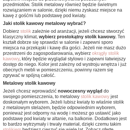
przedmiotów. Stolik metalowy również będzie świetnym
rozwiązaniem w salonie, dzięki niemu zyskasz miejsce na
kawę z gośćmi lub podstawę pod kwiaty.
Jaki stolik kawowy metalowy wybrać?
Dobierz
stolik
zależnie od aranżacji, jeżeli chcesz stworzyć
klasyczny klimat,
wybierz prostokątny stolik kawowy.
Ten
kształt dobrze się sprawdzi w salonie i zapewni sporo
miejsca na przekąski i kawę dla gości. Jeżeli nie masz dużo
przestrzeni do zagospodarowania, wybierz
okrągły stolik
kawowy
, który będzie wyglądał stylowo i zapewni łatwiejszy
dostęp do niego. Kolor jest zależny od wystroju wnętrza i już
obecnych mebli w pomieszczeniu, powinny razem się
zgrywać w spójną całość.
Metalowy stolik kawowy
Jeżeli chcesz wprowadzić
nowoczesny wygląd
do
swojego pomieszczenia, to metalowy
stolik kawowy
jest
doskonałym wyborem. Jeżeli lubisz kwiaty to właśnie stolik
z metalowym stelażem, będzie odpowiednim wyborem,
ponieważ jest odporny na wodę i możesz go ustawić jako
podstawę pod kwiaty w altanie, na balkonie. Dodatkowo jest
to bardzo wytrzymały i trwały materiał, dzięki czemu takim
stolikiem
będziesz cieszyć się wiele lat. Zobacz ofertę