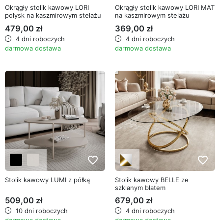
Okrągły stolik kawowy LORI
Okrągły stolik kawowy LORI MAT
połysk na kaszmirowym stelażu
na kaszmirowym stelażu
479,00 zł
369,00 zł
4 dni roboczych
4 dni roboczych
darmowa dostawa
darmowa dostawa
favorite_border
favorite_border
Stolik kawowy LUMI z półką
Stolik kawowy BELLE ze
szklanym blatem
509,00 zł
679,00 zł
10 dni roboczych
4 dni roboczych