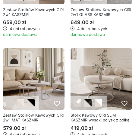
Zestaw Stolików Kawowych CIRI
Zestaw Stolików Kawowych CIRI
2w1 KASZMIR
2w1 GLASS KASZMIR
659,00 zł
649,00 zł
4 dni roboczych
4 dni roboczych
darmowa dostawa
darmowa dostawa
favorite_border
favorite_border
Zestaw Stolików Kawowych CIRI
Stolik Kawowy CIRI SLIM
2w1 MAT KASZMIR
KASZMIR wysoki połysk z półką
579,00 zł
419,00 zł
4 dni roboczych
4 dni roboczych