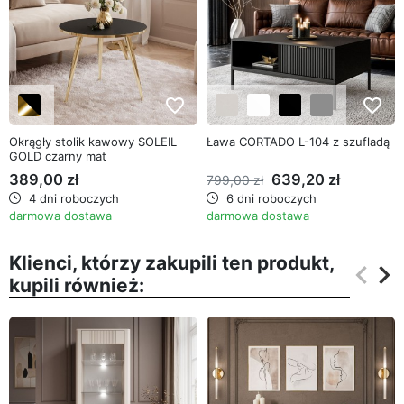
favorite_border
favorite_border
Okrągły stolik kawowy SOLEIL
Ława CORTADO L-104 z szufladą
GOLD czarny mat
389,00 zł
639,20 zł
799,00 zł
4 dni roboczych
6 dni roboczych
darmowa dostawa
darmowa dostawa
Klienci, którzy zakupili ten produkt,
keyboard_arrow_left
keyboard_arrow_right
kupili również:
Poprz
Na