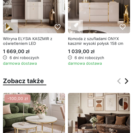
favorite_border
favorite_border
Witryna ELYSIA KASZMIR z
Komoda z szufladami ONYX
oświetleniem LED
kaszmir wysoki połysk 158 cm
1 669,00 zł
1 039,00 zł
6 dni roboczych
6 dni roboczych
darmowa dostawa
darmowa dostawa
keyboard_arrow_left
keyboard_arrow_right
Zobacz także
Poprz
Na
-100,00 zł