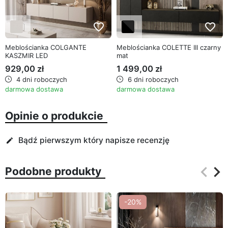
favorite_border
favorite_border
Meblościanka COLGANTE
Meblościanka COLETTE III czarny
KASZMIR LED
mat
929,00 zł
1 499,00 zł
4 dni roboczych
6 dni roboczych
darmowa dostawa
darmowa dostawa
Opinie o produkcie
Bądź pierwszym który napisze recenzję
edit
keyboard_arrow_left
keyboard_arrow_right
Podobne produkty
Poprz
Na
-20%