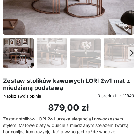
favorite_border
eyboard_arrow_left
keyboard_arrow_rig
Poprzedni
Na
Zestaw stolików kawowych LORI 2w1 mat z
miedzianą podstawą
ID produktu - 11940
Napisz swoją opinię
879,00 zł
Zestaw stolików LORI 2w1 urzeka elegancją i nowoczesnym
stylem. Matowe blaty w duecie z miedzianym stelażem tworzą
harmonijną kompozycję, która wzbogaci każde wnętrze.