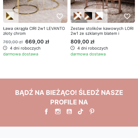
favorite_border
favorite_border
Ława okrągła CIRI 2w1 LEVANTO
Zestaw stolików kawowych LORI
złoty chrom
2w1 ze szklanym blatem i
miedzianą podstawą
669,00 zł
809,00 zł
769,00 zł
4 dni roboczych
4 dni roboczych
darmowa dostawa
darmowa dostawa
BĄDŹ NA BIEŻĄCO! ŚLEDŹ NASZE
PROFILE NA