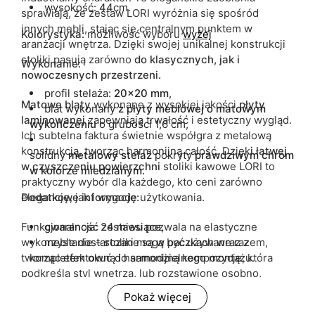
wysokość: 44cm.
sprawiają, że zestaw LORI wyróżnia się spośród
innych mebli, stając się centralnym punktem w
Kolorystyka:
możliwość wyboru
wyżej
aranżacji wnętrza. Dzięki swojej unikalnej konstrukcji
stoliki pasują zarówno
do klasycznych, jak i
Wykonanie:
nowoczesnych przestrzeni.
profil stelaża:
20x20 mm
,
Matowe blaty
wykonane z wysokiej jakości
płyty
blat wykonany
z płyty meblowej o matowym
laminowanej
zapewniają trwałość i estetyczny wygląd.
wykończeniu
o grubości 1,6 cm,
Ich subtelna faktura świetnie współgra z metalową
konstrukcją, tworząc harmonijną całość. Dzięk
i łatwej
solidny
metalowy
stelaż
pokryty
prawdziwym
chromem
w czyszczeniu powierzchni
stoliki kawowe LORI to
w
kolorze
miedzianym.
praktyczny wybór dla każdego, kto ceni zarówno
elegancję, jak i wygodę użytkowania.
Dodatkowe informacje:
Funkcjonalność zestawu pozwala na elastyczne
gwarancja: 24 miesiące,
wykorzystanie – stoliki mogą być używane razem,
meble dostarczane są w paczkach wraz z
tworząc efektowną i harmonijną kompozycję, która
kompletem okuć do samodzielnego montażu.
podkreśla styl wnętrza, lub rozstawione osobno,
pełniąc różne funkcje w zależności od potrzeb
Pokaż więcej
domowników. Dzięki temu sprawdzą się zarówno jako