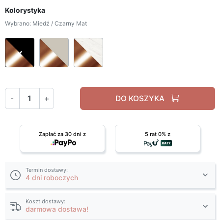
Kolorystyka
Wybrano: Miedź / Czarny Mat
Miedź / Czarny Mat
Miedź / Kaszmir Mat
Miedź / Marmur Levanto
-
+
DO KOSZYKA
Zapłać za 30 dni z
5 rat 0% z
Termin dostawy:
4 dni roboczych
Koszt dostawy:
darmowa dostawa!