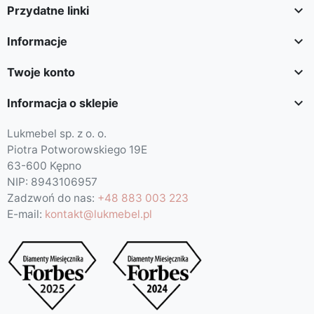

Przydatne linki

Informacje

Twoje konto

Informacja o sklepie
Lukmebel sp. z o. o.
Piotra Potworowskiego 19E
63-600 Kępno
NIP: 8943106957
Zadzwoń do nas:
+48 883 003 223
E-mail:
kontakt@lukmebel.pl