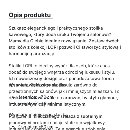
Wykończenie
mat
Opis produktu
Kolorystyka
czarny
kaszmir
marmur
Szukasz eleganckiego i praktycznego stolika
kawowego, który doda uroku Twojemu salonowi?
miedziany
Mamy dla Ciebie idealne rozwiązanie! Zestaw dwóch
stolików z kolekcji LORI pozwoli Ci stworzyć stylową i
ean13
5905723961759
harmonijną aranżację.
Termin dostawy:
4 dni roboczych
Stoliki LORI to idealny wybór dla osób, które chcą
Ze względu na proces produkcyjny i właściwości materiałów,
dodać do swojego wnętrza odrobinę luksusu i stylu.
możliwe są tolerancje wymiarowe na poziomie +/- 2–3 cm.
Ich
nowoczesny design
oraz
ponadczasowa forma
sprawiają, że doskonale pasują zarówno do
Wymiary większego stolika
przestronnych salonów, jak i mniejszych mieszkań. To
średnica:
⌀
70 cm,
doskonałe rozwiązanie do
aranżacji w stylu glamour,
wysokość: 49cm,
industrialnym czy minimalistycznym.
Wymiary mniejszego stolika
Połączenie
miedzianego stelaża z subtelnymi
pionowymi prętami
nadaje stolikom wyjątkowy,
średnica: ⌀50 cm,
industrialny charakter. Te eleganckie zdobienia