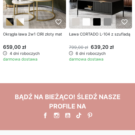
favorite_border
favorite_border
Okrągła ława 2w1 CIRI złoty mat
Ława CORTADO L-104 z szufladą
659,00 zł
639,20 zł
799,00 zł
4 dni roboczych
6 dni roboczych
darmowa dostawa
darmowa dostawa
BĄDŹ NA BIEŻĄCO! ŚLEDŹ NASZE
PROFILE NA