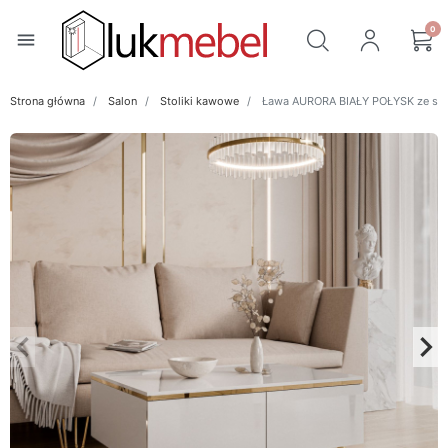
0
menu
Strona główna
Salon
Stoliki kawowe
Ława AURORA BIAŁY POŁYSK ze sc
keyboard_arrow_left
keyboard_arrow_right
Poprzedni
Na