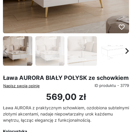
favorite_border
eyboard_arrow_left
keyboard_arrow_rig
Poprzedni
Na
Ława AURORA BIAŁY POŁYSK ze schowkiem
ID produktu - 3779
Napisz swoją opinię
569,00 zł
Ława AURORA z praktycznym schowkiem, ozdobiona subtelnymi
złotymi akcentami, nadaje niepowtarzalny urok każdemu
wnętrzu, łącząc elegancję z funkcjonalnością.
Kolorystyka