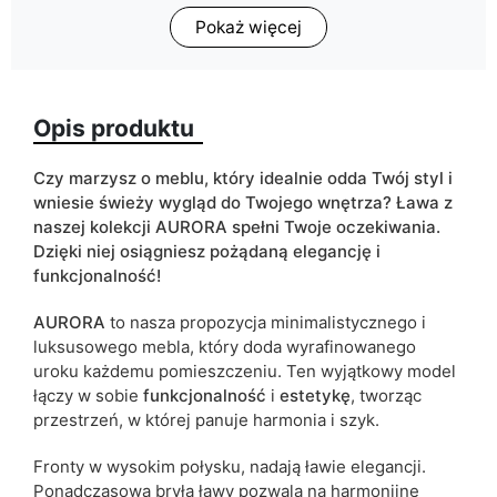
Pokaż więcej
Wykończenie
połysk
Kolorystyka
biały
złoty chrom
Opis produktu
ean13
5905723930465
Czy marzysz o meblu, który idealnie odda Twój styl i
Termin dostawy:
6 dni roboczych
wniesie świeży wygląd do Twojego wnętrza? Ława z
naszej kolekcji AURORA spełni Twoje oczekiwania.
Ze względu na proces produkcyjny i właściwości materiałów,
Dzięki niej osiągniesz pożądaną elegancję i
możliwe są tolerancje wymiarowe na poziomie +/- 2–3 cm.
funkcjonalność!
AURORA
to nasza propozycja minimalistycznego i
luksusowego mebla, który doda wyrafinowanego
uroku każdemu pomieszczeniu. Ten wyjątkowy model
łączy w sobie
funkcjonalność
i
estetykę
, tworząc
przestrzeń,
w której panuje harmonia i szyk.
Fronty w wysokim połysku, nadają ławie elegancji.
Ponadczasowa bryła ławy pozwala na harmonijne