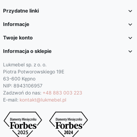

Przydatne linki

Informacje

Twoje konto

Informacja o sklepie
Lukmebel sp. z o. o.
Piotra Potworowskiego 19E
63-600 Kępno
NIP: 8943106957
Zadzwoń do nas:
+48 883 003 223
E-mail:
kontakt@lukmebel.pl