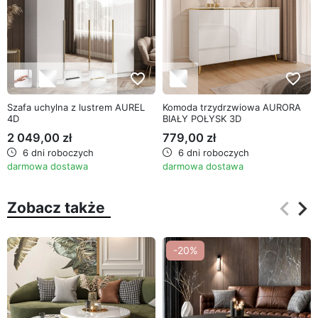
favorite_border
favorite_border
Szafa uchylna z lustrem AUREL
Komoda trzydrzwiowa AURORA
4D
BIAŁY POŁYSK 3D
2 049,00 zł
779,00 zł
6 dni roboczych
6 dni roboczych
darmowa dostawa
darmowa dostawa
keyboard_arrow_left
keyboard_arrow_right
Zobacz także
Poprz
Na
-20%