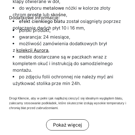
klapy otwierane w dół,
do wyboru
metalowe
nóżki
w kolorze złoty
chrom
proste
lub
skośne
,
Dodatkowe informacje:
efekt cienkiego blatu
został osiągnięty poprzez
połączenie dwóch płyt 10 i 16 mm,
polski produkt,
gwarancja: 24 miesiące,
możliwość zamówienia dodatkowych brył
z
kolekcji Aurora
,
meble dostarczane są w paczkach wraz z
kompletem okuć i instrukcją do samodzielnego
montażu.
po zdjęciu folii ochronnej nie należy myć ani
użytkować stolika prze min 24h.
Drogi Kliencie, aby w pełni i jak najdłużej cieszyć się idealnym wyglądem blatu,
zalecamy stosowanie podkładek, które skutecznie izolują wysokie temperatury i
chronią blat przed zabrudzeniami.
Pokaż więcej