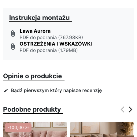
Instrukcja montażu
Ława Aurora
attach_file
PDF do pobrania (767.98KB)
OSTRZEŻENIA I WSKAZÓWKI
attach_file
PDF do pobrania (1.79MB)
Opinie o produkcie
Bądź pierwszym który napisze recenzję
edit
keyboard_arrow_left
keyboard_arrow_right
Podobne produkty
Poprz
Na
-100,00 zł