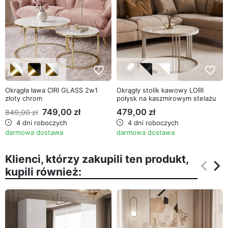
favorite_border
favorite_border
Okrągła ława CIRI GLASS 2w1
Okrągły stolik kawowy LORI
złoty chrom
połysk na kaszmirowym stelażu
749,00 zł
479,00 zł
849,00 zł
4 dni roboczych
4 dni roboczych
darmowa dostawa
darmowa dostawa
Klienci, którzy zakupili ten produkt,
keyboard_arrow_left
keyboard_arrow_right
kupili również:
Poprz
Na