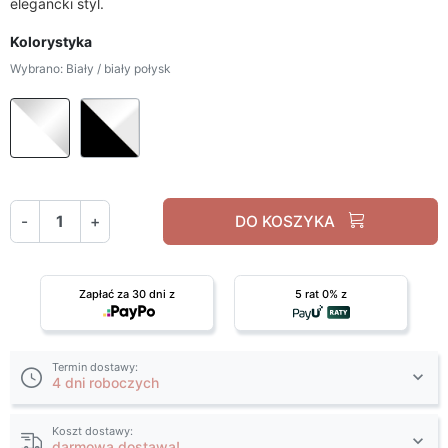
elegancki styl.
Kolorystyka
Wybrano: Biały / biały połysk
Biały / biały połysk
Czarny / biały połysk
-
+
DO KOSZYKA
Zapłać za 30 dni z
5 rat 0% z
Termin dostawy:
4 dni roboczych
Koszt dostawy:
darmowa dostawa!