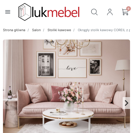
0
menu
Strona główna
Salon
Stoliki kawowe
Okrągły stolik kawowy COREIL z pó
keyboard_arrow_left
keyboard_arrow_right
Poprzedni
Na