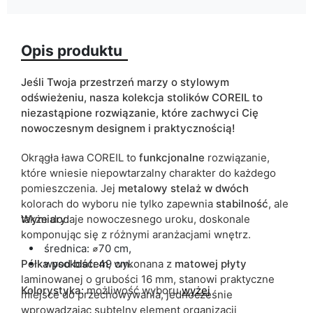
Wykończenie
połysk
Opis produktu
Kolorystyka
biały
czarny
złoty
Jeśli Twoja przestrzeń marzy o stylowym
odświeżeniu, nasza kolekcja stolików COREIL
to
ean13
5905723917794
niezastąpione rozwiązanie, które zachwyci Cię
nowoczesnym designem i praktycznością!
Termin dostawy:
4 dni roboczych
Okrągła ława COREIL to
funkcjonalne
rozwiązanie,
Ze względu na proces produkcyjny i właściwości materiałów,
które wniesie niepowtarzalny charakter do każdego
możliwe są tolerancje wymiarowe na poziomie +/- 2–3 cm.
pomieszczenia. Jej
metalowy
stelaż w dwóch
kolorach do wyboru nie tylko zapewnia
stabilność
, ale
także dodaje nowoczesnego uroku, doskonale
Wymiary:
komponując się z różnymi aranżacjami wnętrz.
średnica:
⌀
70 cm,
Półka
wysokość: 49 cm.
pod
blatem
, wykonana z
matowej
płyty
laminowanej o grubości 16 mm, stanowi praktyczne
Kolorystyka:
możliwość wyboru
wyżej
miejsce do przechowywania, jednocześnie
wprowadzając
subtelny element organizacji