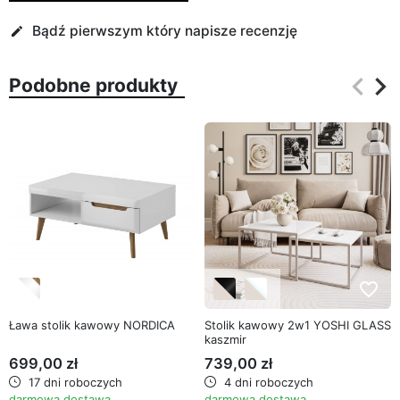
Bądź pierwszym który napisze recenzję
edit
keyboard_arrow_left
keyboard_arrow_right
Podobne produkty
Poprz
Na
favorite_border
favorite_border
Ława stolik kawowy NORDICA
Stolik kawowy 2w1 YOSHI GLASS
kaszmir
699,00 zł
739,00 zł
17 dni roboczych
4 dni roboczych
darmowa dostawa
darmowa dostawa