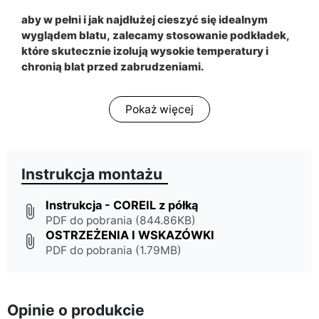
aby w pełni i jak najdłużej cieszyć się idealnym
wyglądem blatu, zalecamy stosowanie podkładek,
które skutecznie izolują wysokie temperatury i
chronią blat przed zabrudzeniami.
Pokaż więcej
Instrukcja montażu
Instrukcja - COREIL z półką
attach_file
PDF do pobrania (844.86KB)
OSTRZEŻENIA I WSKAZÓWKI
attach_file
PDF do pobrania (1.79MB)
Opinie o produkcie