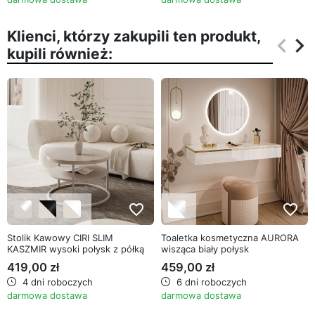
Klienci, którzy zakupili ten produkt,
keyboard_arrow_left
keyboard_arrow_right
kupili również:
Poprz
Na
favorite_border
favorite_border
Stolik Kawowy CIRI SLIM
Toaletka kosmetyczna AURORA
KASZMIR wysoki połysk z półką
wisząca biały połysk
419,00 zł
459,00 zł
4 dni roboczych
6 dni roboczych
darmowa dostawa
darmowa dostawa