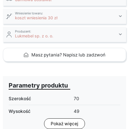
Wniesienie towaru:
koszt wniesienia 30 zł
Producent:
Lukmebel sp. z o. o.
Masz pytania? Napisz lub zadzwoń
Parametry produktu
Szerokość
70
Wysokość
49
Pokaż więcej
Głębokość
70