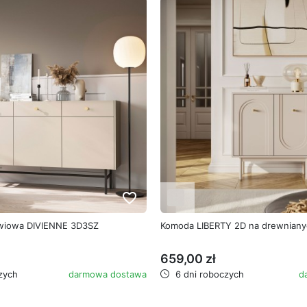
favorite_border
wiowa DIVIENNE 3D3SZ
Komoda LIBERTY 2D na drewniany
659,00 zł
zych
darmowa dostawa
6 dni roboczych
d