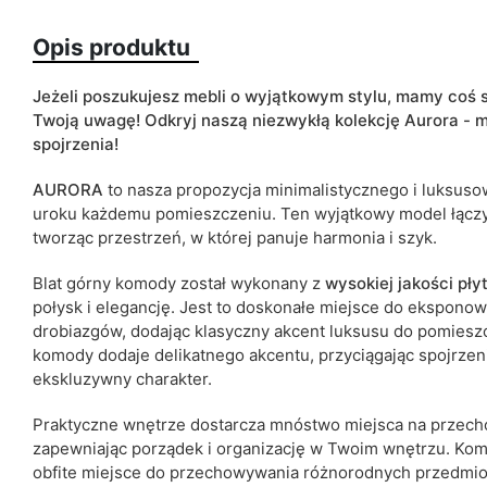
Opis produktu
Kolorystyka
Jeżeli poszukujesz mebli o wyjątkowym stylu, mamy coś 
Twoją uwagę! Odkryj naszą niezwykłą kolekcję Aurora - m
ean13
spojrzenia!
Termin dostawy:
AURORA
to nasza propozycja minimalistycznego i luksus
Ze względu na proces produkcyjny i właściwości materiałów, możl
uroku każdemu pomieszczeniu. Ten wyjątkowy model łącz
cm.
tworząc przestrzeń,
w której panuje harmonia i szyk.
Blat górny komody został wykonany z
wysokiej jakości pły
połysk i elegancję. Jest to doskonałe miejsce do eksponowa
drobiazgów, dodając klasyczny akcent luksusu do pomiesz
komody dodaje delikatnego akcentu, przyciągając spojrzeni
ekskluzywny charakter.
Praktyczne wnętrze dostarcza mnóstwo miejsca na przec
zapewniając porządek i organizację w Twoim wnętrzu. K
obfite miejsce do przechowywania różnorodnych przedmi