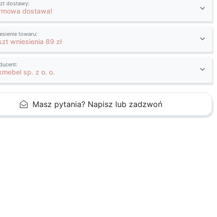
zt dostawy:
rmowa dostawa!
esienie towaru:
szt wniesienia 89 zł
ducent:
kmebel sp. z o. o.
Masz pytania? Napisz lub zadzwoń