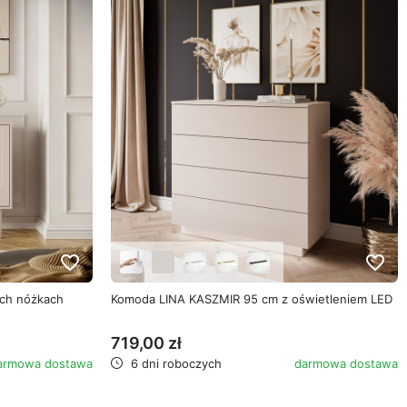
favorite_border
favorite_border
ch nóżkach
Komoda LINA KASZMIR 95 cm z oświetleniem LED
719,00 zł
armowa dostawa
6 dni roboczych
darmowa dostawa