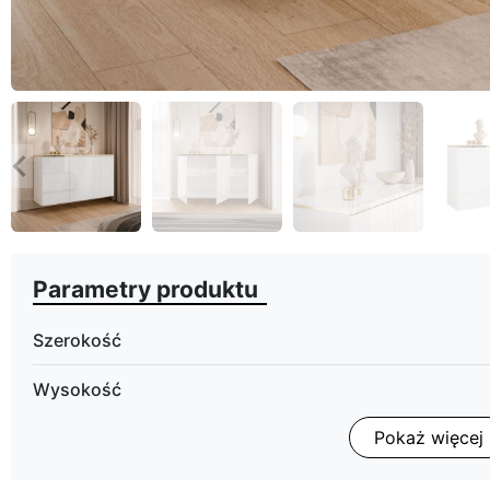
eyboard_arrow_left
Poprzedni
Parametry produktu
Szerokość
Wysokość
Pokaż więcej
Głębokość
Wykończenie