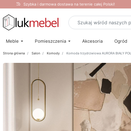
Szybka i darmowa dostawa na terenie całej Polski!
Meble
Pomieszczenia
Akcesoria
Ogród
Strona główna
Salon
Komody
Komoda trzydrzwiowa AURORA BIAŁY PO