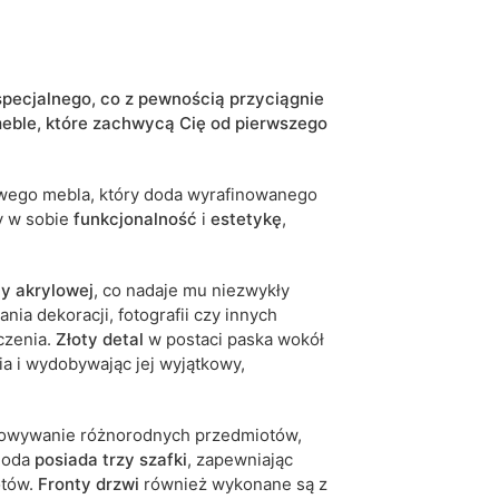
biały
złoty chrom
specjalnego, co z pewnością przyciągnie
eble, które
zachwycą Cię od pierwszego
5905723930472
6 dni roboczych
owego mebla, który doda wyrafinowanego
iwe są tolerancje wymiarowe na poziomie +/- 2–3
y w sobie
funkcjonalność
i
estetykę
,
ty akrylowej
, co nadaje mu niezwykły
nia dekoracji, fotografii czy innych
czenia.
Złoty detal
w postaci paska wokół
a i wydobywając jej wyjątkowy,
howywanie różnorodnych przedmiotów,
omoda
posiada trzy szafki
, zapewniając
otów.
Fronty drzwi
również wykonane są z