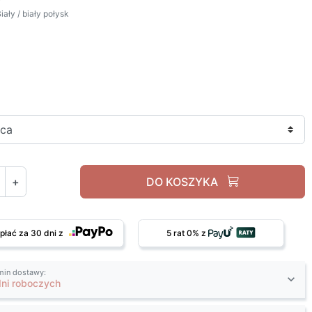
ały / biały połysk
Biały / biały połysk
+
DO KOSZYKA
płać za 30 dni z
5 rat 0% z
min dostawy:
dni roboczych