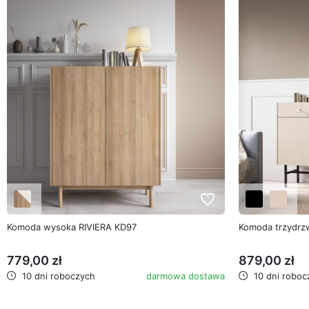
favorite_border
Komoda wysoka RIVIERA KD97
Komoda trzydrz
779,00 zł
879,00 zł
10 dni roboczych
darmowa dostawa
10 dni roboc