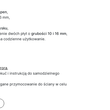
open
,
16 mm,
łysku
,
zenie dwóch płyt o
grubości 10 i 16 mm
,
a codzienne użytkowanie.
urora
,
kuć i instrukcją do samodzielnego
agane przymocowanie do ściany w celu