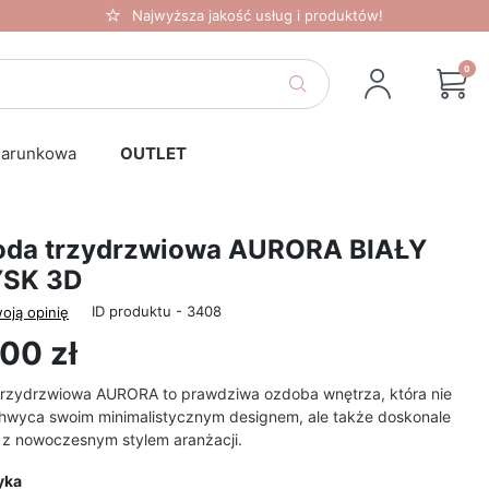
Najwyższa jakość usług i produktów!
0
darunkowa
OUTLET
da trzydrzwiowa AURORA BIAŁY
SK 3D
ID produktu - 3408
oją opinię
00 zł
rzydrzwiowa AURORA to prawdziwa ozdoba wnętrza, która nie
chwyca swoim minimalistycznym designem, ale także doskonale
 z nowoczesnym stylem aranżacji.
yka