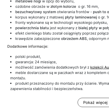
metalowe
nogi
w opcji do wyboru,
ozdobne obrzeże w
złotym kolorze
o gr. 16 mm,
bezuchwytowy system
otwierania frontów -
push to 
korpus wykonany z matowej
płyty
laminowanej
o gr. 
fronty wykonane są w technologii wysokiego połysku,
powierzchnia blatu
jest wykonany z
białej płyty w po
efekt cienkiego blatu został osiągnięty poprzez połąc
krawędzie zabezpieczone
obrzeżem ABS
,
odpornym n
Dodatkowe informacje:
polski produkt,
gwarancja: 24 miesiące,
możliwość zamówienia dodatkowych brył z
kolekcji A
meble dostarczane są w paczkach wraz z kompletem o
montażu.
produkt przeznaczony do montażu przy ścianie. Wym
zapewnienia stabilności i bezpieczeństwa.
Pokaż więcej