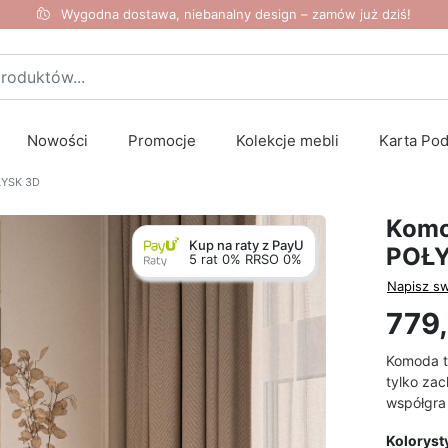
Wygodna dostawa, niebanalny design – zamów już dziś!
Nowości
Promocje
Kolekcje mebli
Karta Po
ŁYSK 3D
Komo
Kup na raty z PayU
POŁY
5 rat 0% RRSO 0%
Napisz sw
779,
Komoda t
tylko za
współgra
Koloryst