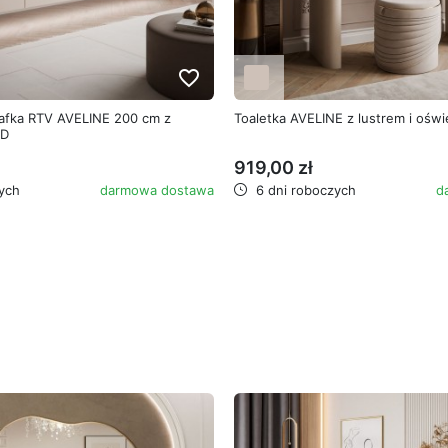
favorite_border
afka RTV AVELINE 200 cm z
Toaletka AVELINE z lustrem i ośw
ED
919,00 zł
ych
darmowa dostawa
6 dni roboczych
d