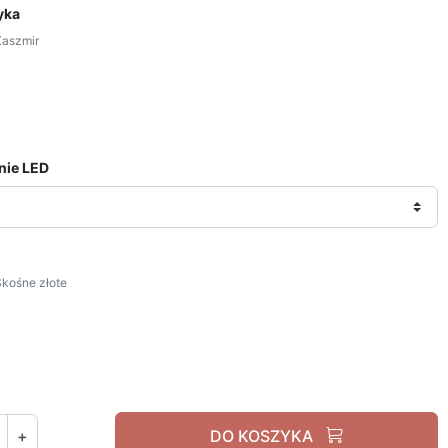
yka
Kaszmir
Kaszmir
nie LED
kośne złote
Skośne złote
+
DO KOSZYKA