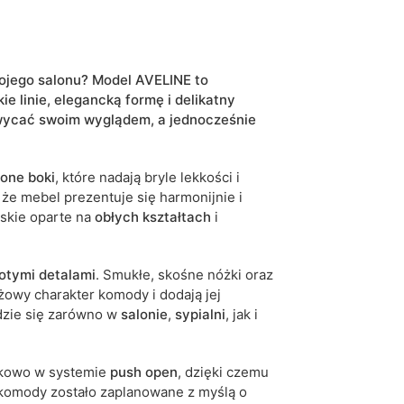
kaszmir
stojąca
wojego salonu? Model AVELINE to
ie linie, elegancką formę i delikatny
hwycać swoim wyglądem, a jednocześnie
5906213917454
26 dni roboczych
lone boki
, które nadają bryle lekkości i
iwe są tolerancje wymiarowe na poziomie +/- 2–3
że mebel prezentuje się harmonijnie i
rskie oparte na
obłych kształtach
i
łotymi detalami
. Smukłe, skośne nóżki oraz
żowy charakter komody i dodają jej
dzie się zarówno w
salonie
,
sypialni
, jak i
tykowo w systemie
push open
, dzięki czemu
 komody zostało zaplanowane z myślą o