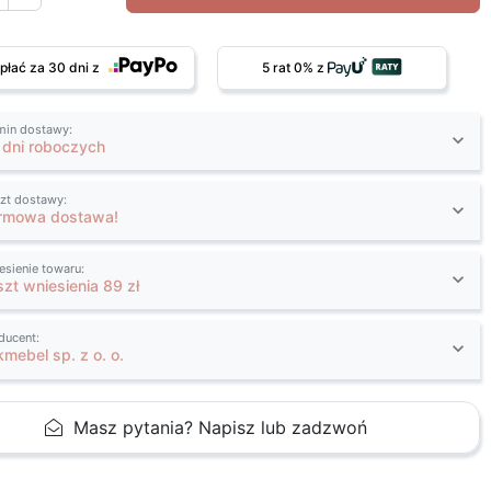
płać za 30 dni z
5 rat 0% z
min dostawy:
 dni roboczych
zt dostawy:
rmowa dostawa!
esienie towaru:
szt wniesienia 89 zł
ducent:
kmebel sp. z o. o.
Masz pytania? Napisz lub zadzwoń