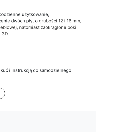
codzienne użytkowanie,
zenie dwóch płyt o
grubości 12 i 16 mm,
eblowej,
natomiast zaokrąglone boki
i 3D
.
kuć i instrukcją do samodzielnego