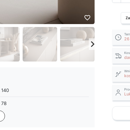
favorite_border
Za
Ter
26
keyboard_arrow_right
Następny
Kos
da
Wni
ko
140
Pro
Lu
78
40
mat