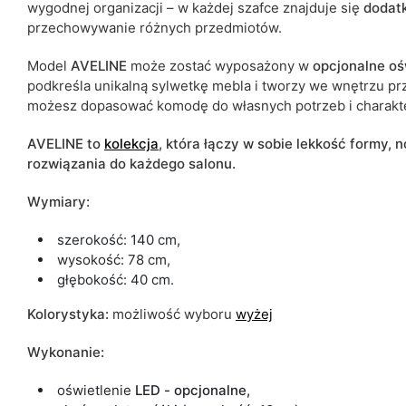
wygodnej organizacji – w każdej szafce znajduje się
dodat
przechowywanie różnych przedmiotów.
Model
AVELINE
może zostać wyposażony w
opcjonalne oś
podkreśla unikalną sylwetkę mebla i tworzy we wnętrzu prz
możesz dopasować komodę do własnych potrzeb i charakte
AVELINE to
kolekcja
, która łączy w sobie lekkość formy,
rozwiązania do każdego salonu.
Wymiary:
szerokość: 140 cm,
wysokość: 78 cm,
głębokość: 40 cm.
Kolorystyka:
możliwość wyboru
wyżej
Wykonanie:
oświetlenie
LED - opcjonalne,