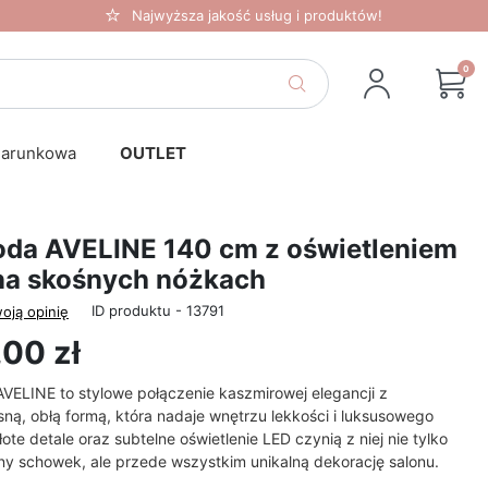
Najwyższa jakość usług i produktów!
0
darunkowa
OUTLET
da AVELINE 140 cm z oświetleniem
na skośnych nóżkach
ID produktu - 13791
oją opinię
00 zł
VELINE to stylowe połączenie kaszmirowej elegancji z
ą, obłą formą, która nadaje wnętrzu lekkości i luksusowego
łote detale oraz subtelne oświetlenie LED czynią z niej nie tylko
ny schowek, ale przede wszystkim unikalną dekorację salonu.