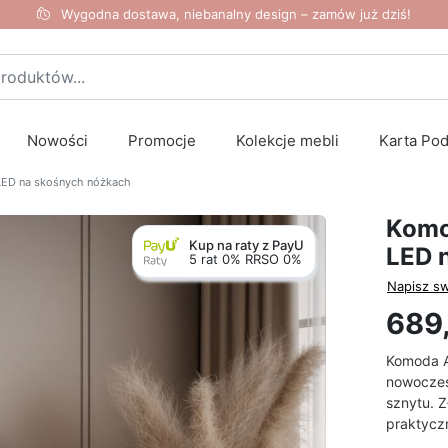
Wygodna dostawa, niebanalny design – zamów już dziś!
Nowości
Promocje
Kolekcje mebli
Karta Po
LED na skośnych nóżkach
Komo
Kup na raty z PayU
LED 
5 rat 0% RRSO 0%
Napisz sw
689,
Komoda A
nowoczesn
sznytu. Z
praktycz