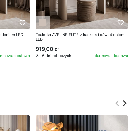
favorite_border
favorite_border
ietleniem LED
Toaletka AVELINE ELITE z lustrem i oświetleniem
LED
919,00 zł
armowa dostawa
6 dni roboczych
darmowa dostawa
keyboard_arrow_left
keyboard_arrow_right
Poprz
Na