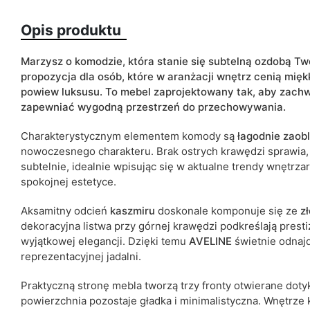
Opis produktu
Kolorystyka
Typ szafki
Marzysz o komodzie, która stanie się subtelną ozdobą T
propozycja dla osób, które w aranżacji wnętrz cenią miękk
ean13
powiew luksusu. To mebel zaprojektowany tak, aby zac
zapewniać wygodną przestrzeń do przechowywania.
Termin dostawy:
Charakterystycznym elementem komody są
łagodnie zaob
Ze względu na proces produkcyjny i właściwości materiałów, możl
nowoczesnego charakteru. Brak ostrych krawędzi sprawia, 
cm.
subtelnie, idealnie wpisując się w aktualne trendy wnętrza
spokojnej estetyce.
Aksamitny odcień
kaszmiru
doskonale komponuje się ze
z
dekoracyjna listwa przy górnej krawędzi podkreślają presti
wyjątkowej elegancji. Dzięki temu
AVELINE
świetnie odnaj
reprezentacyjnej jadalni.
Praktyczną stronę mebla tworzą trzy fronty otwierane do
powierzchnia pozostaje gładka i minimalistyczna. Wnętrze