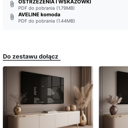
OSTRZEŻENIA I WSKAZÓWKI
attach_file
PDF do pobrania (1.79MB)
AVELINE komoda
attach_file
PDF do pobrania (1.44MB)
Do zestawu dołącz