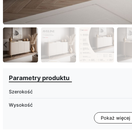
eyboard_arrow_left
Poprzedni
Parametry produktu
Szerokość
Wysokość
Pokaż więcej
Głębokość
Wykończenie