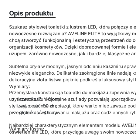
Opis produktu
Kolorystyka
ean13
Szukasz stylowej toaletki z lustrem LED, która połączy e
nowoczesne rozwiązania? AVELINE ELITE to wyjątkowy me
Termin dostawy:
chcą stworzyć funkcjonalną i estetyczną przestrzeń do co
organizacji kosmetyków. Dzięki dopracowanej formie i el
Ze względu na proces produkcyjny i właściwości materiałów, możl
uzupełni zarówno nowoczesne, jak i bardziej klasyczne a
cm.
Subtelna bryła w modnym, jasnym odcieniu
kaszmiru
sprawi
niezwykle elegancko. Delikatnie zaokrąglone linie nadają 
dekoracyjna
złota listwa
pięknie podkreśla luksusowy styl k
Wymiary:
Przemyślana konstrukcja
toaletki do makijażu
zapewnia wy
użytkowania. Funkcjonalne
szerokość: 110 cm,
szuflady
pozwalają uporządkowa
stylizacji oraz inne drobiazgi, które warto mieć zawsze po
wysokość: 80 cm,
przestrzeń do wykonywania makijażu oraz codziennych ryt
głębokość: 46 cm.
Najbardziej charakterystycznym elementem modelu
AVELI
Wymiary lustra:
oświetleniem LED
, które przyciąga uwagę swoim nowocze