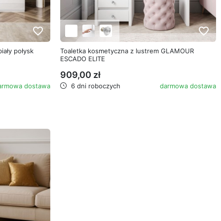
favorite_border
favorite_border
ały połysk
Toaletka kosmetyczna z lustrem GLAMOUR
ESCADO ELITE
909,00 zł
armowa dostawa
6 dni roboczych
darmowa dostawa