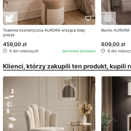
favorite_border
Toaletka kosmetyczna AURORA wisząca biały
Biurko AURORA 
połysk
459,00 zł
609,00 zł
6 dni roboczych
darmowa dostawa
6 dni robocz
Klienci, którzy zakupili ten produkt, kupili 