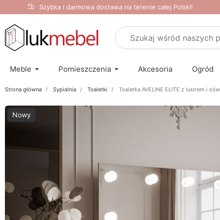
Szybka i darmowa dostawa na terenie całej Polski!
Meble
Pomieszczenia
Akcesoria
Ogród
Strona główna
Sypialnia
Toaletki
Toaletka AVELINE ELITE z lustrem i ośw
Nowy