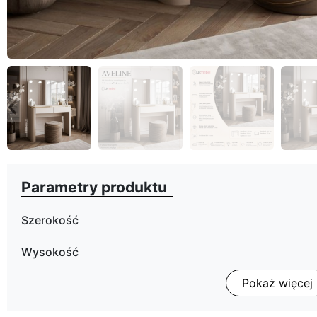
eyboard_arrow_left
Poprzedni
Parametry produktu
Szerokość
Wysokość
Pokaż więcej
Głębokość
Oświetlenie LED