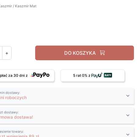
aszmir / Kaszmir Mat
Kaszmir / Kaszmir Mat
+
DO KOSZYKA
płać za 30 dni z
5 rat 0% z
min dostawy:
dni roboczych
zt dostawy:
rmowa dostawa!
esienie towaru:
szt wniesienia 89 zł