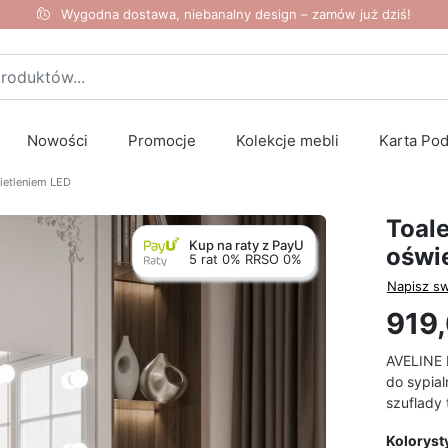
Wygodna dostawa, niebanalny design – zamów już dziś!
Nowości
Promocje
Kolekcje mebli
Karta Po
ietleniem LED
Toale
Kup na raty z PayU
oświ
5 rat 0% RRSO 0%
Napisz sw
919,
AVELINE E
do sypial
szuflady 
Koloryst