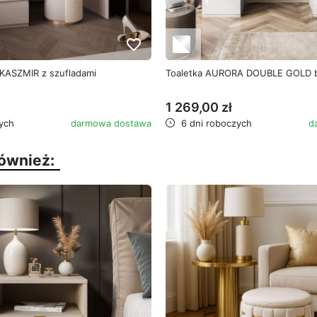
favorite_border
KASZMIR z szufladami
Toaletka AURORA DOUBLE GOLD bi
1 269,00 zł
ych
darmowa dostawa
6 dni roboczych
d
również: