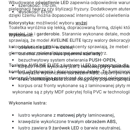
Wbudowane
oświetlenie LED
zapewnia odpowiednie warun
szerokość: 110 cm,
pielęgnacji twarzy czy stylizacji fryzury. Dodatkowym atute
wysokość: 67cm.
dzięki czemu można dopasować intensywność oświetlenia d
Kolorystyka:
możliwość wyboru
wyżej
Toaletka wyróżnia się lekką, dopracowaną formą, dzięki kt
sypialni
, jak i
garderobie
. Starannie wykonane detale, mod
Wykonanie:
sprawiają, że model
AVELINE ELITE
łączy walory dekoracyj
kolorystyka i eleganckie złote akcenty sprawiają, że mebe
oświetlenie
LED - w cenie,
glamour oraz minimalistyczne aranżacje wnętrz.
toaletka zawiera
dwie pojemne szuflady,
bezuchwytowy system otwierania
PUSH-OPEN,
Toaletka AVELINE ELITE z lustrem i LED to propozycja dla 
korpus i front wykonany jest z
matowej płyty laminow
komfort użytkowania i dopracowane detale. To funkcjonal
krawędzie wykończone
obrzeżem ABS
, odpornym na 
stworzyć harmonijną przestrzeń do codziennej pielęgnac
efekt cienkiego blatu
został osiągnięty poprzez połąc
korpus oraz fronty wykonane są z
laminowanej płyty m
wykonane są z
płyty MDF pokrytej folią PVC w technologi
Wykonanie lustra:
lustro wykonane z
matowej
płyty
laminowanej,
krawędzie wykończone trwałym
obrzeżem ABS,
lustro zawiera 9
żarówek LED
o barwie neutralnej.