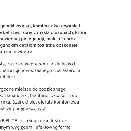
kaszmir
5906213921185
legancki wygląd, komfort użytkowania i
bel stworzony z myślą o osobach, które
dziennej pielęgnacji, makijażu oraz
6 dni roboczych
eganckim detalom toaletka doskonale
iwe są tolerancje wymiarowe na poziomie +/- 2–3
ranżacje wnętrz.
a, że toaletka prezentuje się lekko i
konstrukcji nowoczesnego charakteru, a
olekcji.
godne miejsce do codziennego
ć kosmetyki, biżuterię, akcesoria do
d ręką. Szeroki blat oferuje komfortową
uałów pielęgnacyjnych.
NE ELITE
jest eleganckie
lustro z
snym wyglądem i efektowną formą.