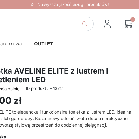
Najwyższa jakość usług i produktów!
0
darunkowa
OUTLET
tka AVELINE ELITE z lustrem i
etleniem LED
ID produktu - 13741
oją opinię
00 zł
LITE to elegancka i funkcjonalna toaletka z lustrem LED, idealna
ni lub garderoby. Kaszmirowy odcień, złote detale i praktyczne
tworzą stylową przestrzeń do codziennej pielęgnacji.
yka