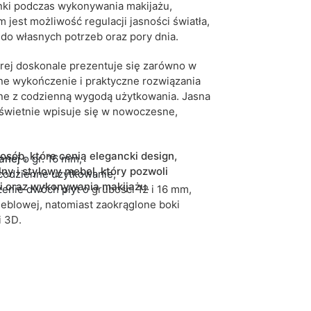
ki podczas wykonywania makijażu,
m jest możliwość regulacji jasności światła,
o własnych potrzeb oraz pory dnia.
órej doskonale prezentuje się zarówno w
ne wykończenie i praktyczne rozwiązania
ne z codzienną wygodą użytkowania. Jasna
l świetnie wpisuje się w nowoczesne,
osób, które cenią elegancki design,
anej
o gr. 16 mm,
ny i stylowy mebel, który pozwoli
codzienne użytkowanie,
ji oraz wykonywania makijażu.
zenie dwóch płyt o
grubości 12 i 16 mm,
eblowej,
natomiast zaokrąglone boki
i 3D
.