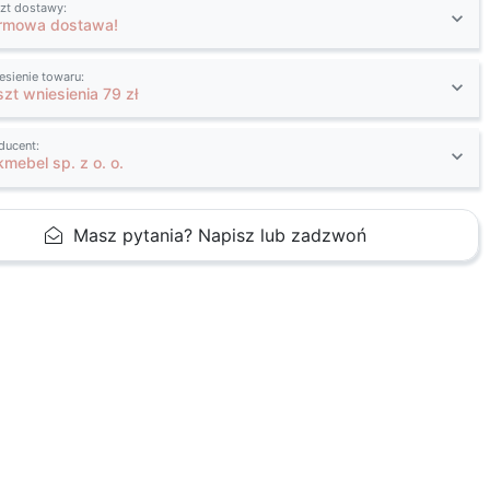
zt dostawy:
rmowa dostawa!
esienie towaru:
szt wniesienia 79 zł
ducent:
kmebel sp. z o. o.
Masz pytania? Napisz lub zadzwoń