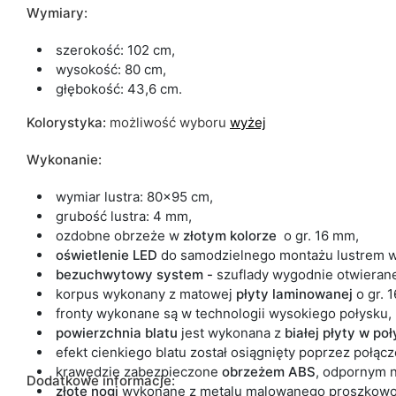
Wymiary:
szerokość: 102 cm,
wysokość: 80 cm,
głębokość: 43,6 cm.
Kolorystyka:
możliwość wyboru
wyżej
Wykonanie:
wymiar lustra: 80x95 cm,
grubość lustra: 4 mm,
ozdobne obrzeże w
złotym kolorze
o gr. 16 mm,
oświetlenie LED
do samodzielnego montażu
lustrem 
bezuchwytowy system -
szuflady wygodnie otwieran
korpus wykonany z matowej
płyty
laminowanej
o gr. 
fronty wykonane są w technologii wysokiego połysku,
powierzchnia blatu
jest wykonana z
białej płyty w po
efekt cienkiego blatu został osiągnięty poprzez połąc
krawędzie zabezpieczone
obrzeżem ABS
,
odpornym n
Dodatkowe informacje:
złote
nogi
wykonane z metalu malowanego proszkow