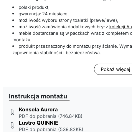
polski produkt,
gwarancja: 24 miesiące,
możliwość wyboru strony toaletki (prawe/lewe),
możliwość zamówienia dodatkowych brył z
kolekcji A
meble dostarczane są w paczkach wraz z kompletem o
montażu,
produkt przeznaczony do montażu przy ścianie. Wym
zapewnienia stabilności i bezpieczeństwa.
Pokaż więcej
Instrukcja montażu
Konsola Aurora
attach_file
PDF do pobrania (746.84KB)
Lustro QUINNIE
attach_file
PDF do pobrania (539.82KB)