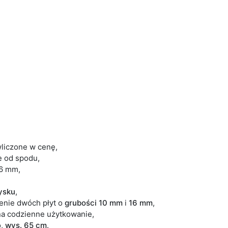
wliczone w cenę,
e od spodu,
16 mm,
łysku
,
zenie dwóch płyt o
grubości 10 mm
i
16 mm
,
a codzienne użytkowanie,
o,
wys. 65 cm
.