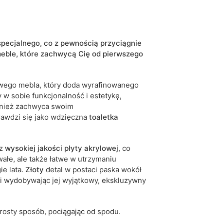
połysk
biały
specjalnego, co z pewnością przyciągnie
eble, które
zachwycą Cię od pierwszego
złoty chrom
tak
owego mebla, który doda wyrafinowanego
 w sobie funkcjonalność i estetykę,
tak
ównież zachwyca swoim
awdzi się jako wdzięczna
toaletka
5905723922873
6 dni roboczych
 z
wysokiej jakości płyty akrylowej
, co
iwe są tolerancje wymiarowe na poziomie +/- 2–3
rwałe, ale także łatwe w utrzymaniu
ie lata.
Złoty
detal w postaci paska wokół
a i wydobywając jej wyjątkowy, ekskluzywny
rosty sposób, pociągając od spodu.