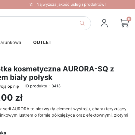
Najwyższa jakość usług i produktów!
0
darunkowa
OUTLET
etka kosmetyczna AURORA-SQ z
em biały połysk
ID produktu - 3413
oją opinię
00 zł
z serii AURORA to niezwykły element wystroju, charakteryzujący
zinkowym lustrem o formie półksiężyca oraz efektownymi, złotymi
yka