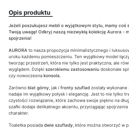
Opis produktu
Wykończenie
Kolorystyka
Jeżeli poszukujesz mebli o wyjątkowym stylu, mamy coś 
Twoją uwagę! Odkryj naszą niezwykłą kolekcję Aurora - m
spojrzenia!
Szuflady
AURORA
to nasza propozycja minimalistycznego i luksus
uroku każdemu pomieszczeniu.
Ten wyjątkowy model łączy
Lustro
tworząc przestrzeń, która nie tylko jest praktyczna, ale r
wyglądem.
Dzięki
szerokiemu zastosowaniu
doskonale spr
ean13
czy nowoczesna
konsola.
Termin dostawy:
Zarówno
blat górny
, jak i
fronty szuflad
zostały wykonane
Ze względu na proces produkcyjny i właściwości materiałów, możl
nadaje im wyjątkowy połysk i elegancję. Jest to nie tylko t
cm.
czystości rozwiązanie, które zachowa swoje piękno na dług
szafki dodaje delikatnego akcentu, przyciągając spojrzeni
charakter.
Toaletka posiada
dwie szuflady
, które można otworzyć w p