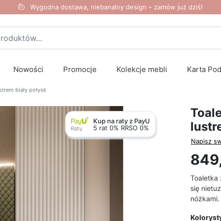
Wygodna dostawa, niebanalny design – zamów już dziś!
Nowości
Promocje
Kolekcje mebli
Karta Po
trem biały połysk
Toal
Kup na raty z PayU
lustr
5 rat 0% RRSO 0%
Napisz sw
849,
Toaletka 
się nietu
nóżkami.
Koloryst