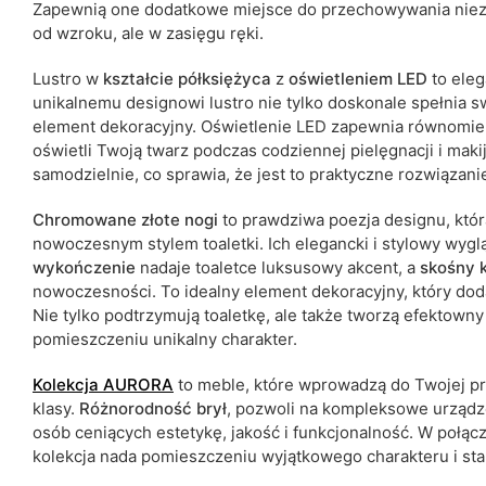
Zapewnią one dodatkowe miejsce do przechowywania niezb
od wzroku, ale w zasięgu ręki.
Lustro w
kształcie półksiężyca
z
oświetleniem LED
to eleg
unikalnemu designowi lustro nie tylko doskonale spełnia sw
element dekoracyjny. Oświetlenie LED zapewnia równomiern
oświetli Twoją twarz podczas codziennej pielęgnacji i ma
samodzielnie, co sprawia, że jest to praktyczne rozwiązan
Chromowane złote nogi
to prawdziwa poezja designu, któr
nowoczesnym stylem toaletki. Ich elegancki i stylowy wyg
wykończenie
nadaje toaletce luksusowy akcent, a
skośny k
nowoczesności. To idealny element dekoracyjny, który dod
Nie tylko podtrzymują toaletkę, ale także tworzą efektowny
pomieszczeniu unikalny charakter.
Kolekcja
AURORA
to meble, które wprowadzą do Twojej pr
klasy.
Różnorodność
brył
, pozwoli na kompleksowe urządze
osób ceniących estetykę, jakość i funkcjonalność. W połąc
kolekcja nada pomieszczeniu wyjątkowego charakteru i sta