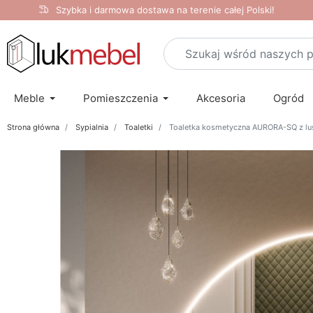
Szybka i darmowa dostawa na terenie całej Polski!
Meble
Pomieszczenia
Akcesoria
Ogród
Strona główna
Sypialnia
Toaletki
Toaletka kosmetyczna AURORA-SQ z lus