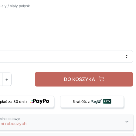
ały / biały połysk
Biały / biały połysk
+
DO KOSZYKA
płać za 30 dni z
5 rat 0% z
min dostawy:
dni roboczych