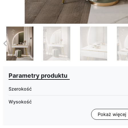
eyboard_arrow_left
Poprzedni
Parametry produktu
Szerokość
Wysokość
Pokaż więcej
Głębokość
Oświetlenie LED