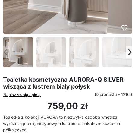
favorite_border
eyboard_arrow_left
keyboard_arrow_rig
Poprzedni
Na
Toaletka kosmetyczna AURORA-Q SILVER
wisząca z lustrem biały połysk
ID produktu - 12166
Napisz swoją opinię
759,00 zł
Toaletka z kolekcji AURORA to niezwykła ozdoba wnętrza,
wyróżniająca się nietypowym lustrem o unikalnym kształcie
półksiężyca.