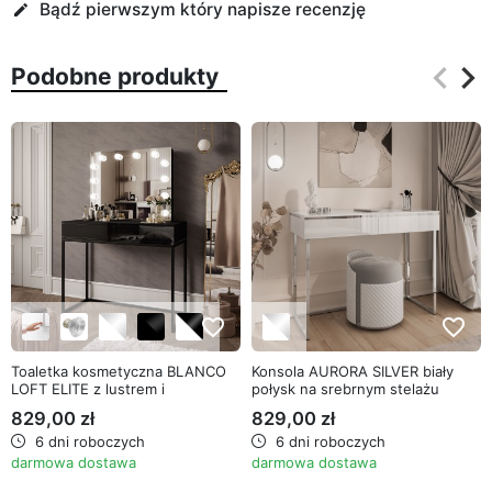
Bądź pierwszym który napisze recenzję
edit
keyboard_arrow_left
keyboard_arrow_right
Podobne produkty
Poprz
Na
favorite_border
favorite_border
Toaletka kosmetyczna BLANCO
Konsola AURORA SILVER biały
LOFT ELITE z lustrem i
połysk na srebrnym stelażu
oświetleniem
829,00 zł
829,00 zł
6 dni roboczych
6 dni roboczych
darmowa dostawa
darmowa dostawa