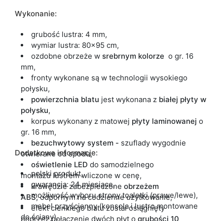
Wykonanie:
grubość lustra: 4 mm,
wymiar lustra: 80x95 cm,
ozdobne obrzeże w
srebrnym kolorze
o gr. 16
mm,
fronty wykonane są w technologii wysokiego
połysku,
powierzchnia blatu
jest wykonana z
białej płyty w
połysku
,
korpus wykonany z matowej
płyty
laminowanej
o
gr. 16 mm,
bezuchwytowy system -
szuflady wygodnie
Dodatkowe informacje:
otwierane od spodu,
oświetlenie LED
do samodzielnego
polski produkt,
montażu
lustrem wliczone w cenę,
gwarancja: 24 miesiące,
krawędzie zabezpieczone
obrzeżem
możliwość wyboru strony toaletki (prawe/lewe),
ABS
,
odpornym na codzienne użytkowanie,
mebel przyścienny (konsola i lustro montowane
efekt cienkiego blatu został osiągnięty
do ściany),
poprzez połączenie dwóch płyt o
grubości 10