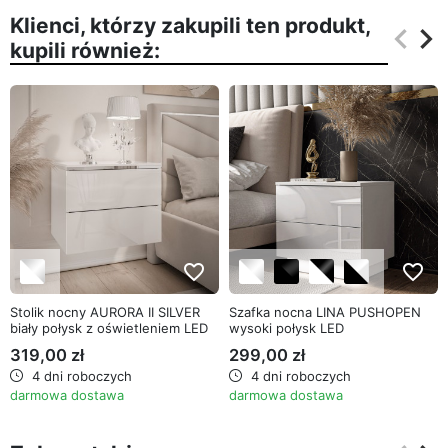
Klienci, którzy zakupili ten produkt,
keyboard_arrow_left
keyboard_arrow_right
kupili również:
Poprz
Na
favorite_border
favorite_border
Stolik nocny AURORA II SILVER
Szafka nocna LINA PUSHOPEN
biały połysk z oświetleniem LED
wysoki połysk LED
319,00 zł
299,00 zł
4 dni roboczych
4 dni roboczych
darmowa dostawa
darmowa dostawa