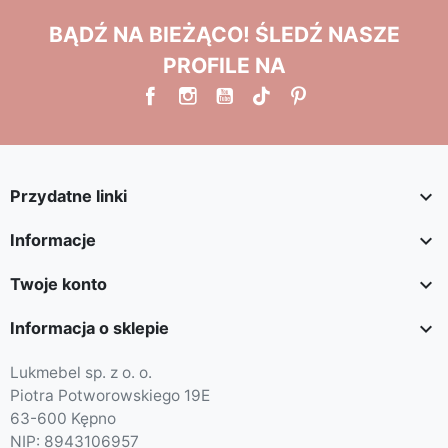
BĄDŹ NA BIEŻĄCO! ŚLEDŹ NASZE
PROFILE NA

Przydatne linki

Informacje

Twoje konto

Informacja o sklepie
Lukmebel sp. z o. o.
Piotra Potworowskiego 19E
63-600 Kępno
NIP: 8943106957