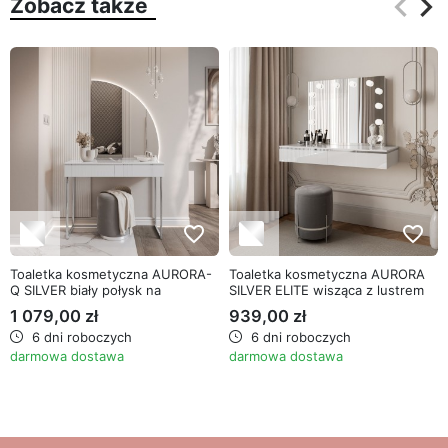
keyboard_arrow_left
keyboard_arrow_right
Zobacz także
Poprz
Na
favorite_border
favorite_border
Toaletka kosmetyczna AURORA-
Toaletka kosmetyczna AURORA
Q SILVER biały połysk na
SILVER ELITE wisząca z lustrem
srebrnym stelażu
biały połysk
1 079,00 zł
939,00 zł
6 dni roboczych
6 dni roboczych
darmowa dostawa
darmowa dostawa