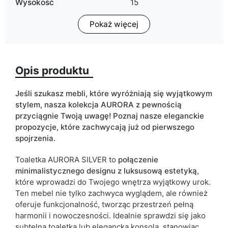
Wysokość
15
Pokaż więcej
Głębokość
43,6
Oświetlenie LED
w cenie
Opis produktu
Wykończenie
połysk
Kolorystyka
biały
Jeśli szukasz mebli, które wyróżniają się wyjątkowym
srebrny chrom
stylem, nasza kolekcja AURORA z pewnością
przyciągnie Twoją uwagę! Poznaj nasze eleganckie
Szuflady
tak
propozycje, które zachwycają już od pierwszego
spojrzenia.
Lustro
tak
Toaletka AURORA SILVER to
połączenie
minimalistycznego designu z luksusową estetyką
,
ean13
5905723961803
które wprowadzi do Twojego wnętrza wyjątkowy urok.
Ten mebel nie tylko zachwyca wyglądem, ale również
Termin dostawy:
6 dni roboczych
oferuje funkcjonalność, tworząc przestrzeń pełną
Ze względu na proces produkcyjny i właściwości materiałów,
harmonii i nowoczesności. Idealnie sprawdzi się jako
możliwe są tolerancje wymiarowe na poziomie +/- 2–3 cm.
subtelna toaletka lub elegancka konsola, stanowiąc