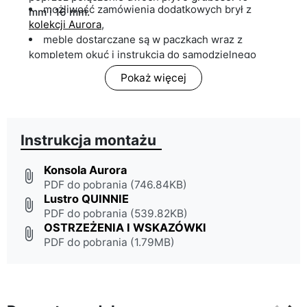
możliwość zamówienia dodatkowych brył z
mm
i
16 mm.
kolekcji Aurora
,
meble dostarczane są w paczkach wraz z
kompletem okuć i instrukcją do samodzielnego
montażu.
Pokaż więcej
Instrukcja montażu
Konsola Aurora
attach_file
PDF do pobrania (746.84KB)
Lustro QUINNIE
attach_file
PDF do pobrania (539.82KB)
OSTRZEŻENIA I WSKAZÓWKI
attach_file
PDF do pobrania (1.79MB)