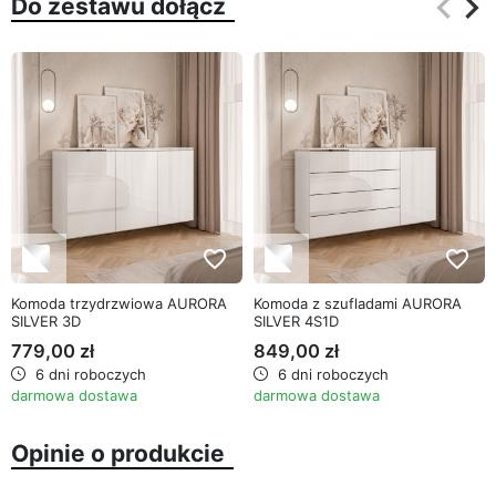
keyboard_arrow_left
keyboard_arrow_right
Do zestawu dołącz
Poprz
Na
favorite_border
favorite_border
Komoda trzydrzwiowa AURORA
Komoda z szufladami AURORA
SILVER 3D
SILVER 4S1D
779,00 zł
849,00 zł
6 dni roboczych
6 dni roboczych
darmowa dostawa
darmowa dostawa
Opinie o produkcie