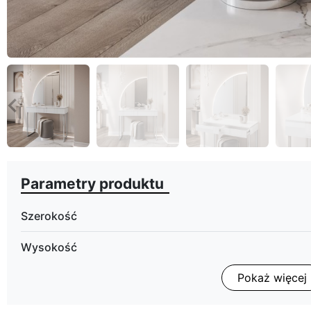
eyboard_arrow_left
Poprzedni
Parametry produktu
Szerokość
Wysokość
Pokaż więcej
Głębokość
Oświetlenie LED