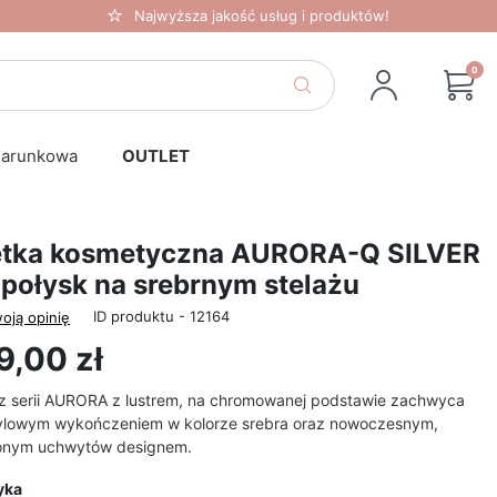
Najwyższa jakość usług i produktów!
0
darunkowa
OUTLET
etka kosmetyczna AURORA-Q SILVER
 połysk na srebrnym stelażu
ID produktu - 12164
oją opinię
9,00 zł
 z serii AURORA z lustrem, na chromowanej podstawie zachwyca
ylowym wykończeniem w kolorze srebra oraz nowoczesnym,
onym uchwytów designem.
yka