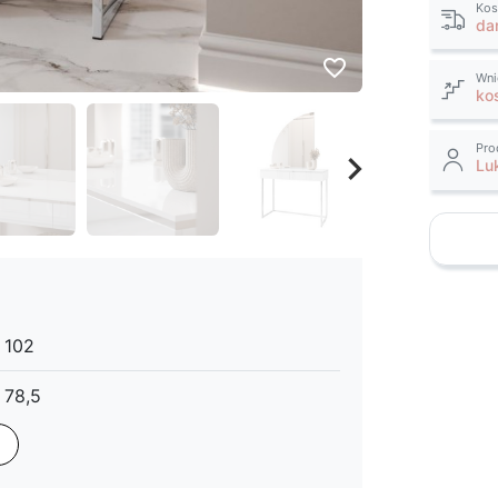
Kos
da
favorite_border
Wni
ko
Pro
keyboard_arrow_right
Lu
Następny
102
78,5
43,6
w cenie