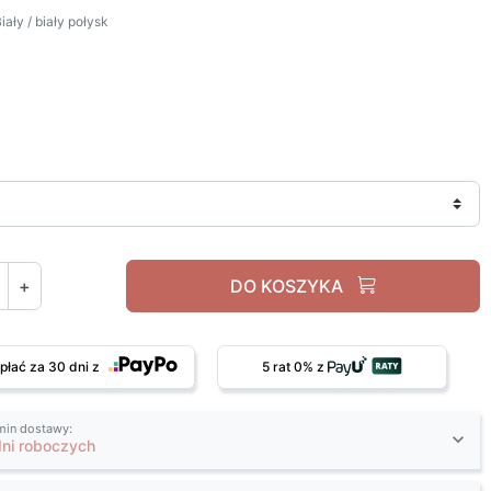
ały / biały połysk
Biały / biały połysk
+
DO KOSZYKA
płać za 30 dni z
5 rat 0% z
min dostawy:
dni roboczych