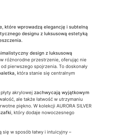
połysk
biały
, które wprowadzą elegancję i subtelną
tycznego designu z luksusową estetyką
srebrny chrom
eszczenia.
tak
imalistyczny design z luksusową
 różnorodne przestrzenie, oferując nie
tak
a od pierwszego spojrzenia. To doskonały
oaletka,
która stanie się centralnym
5905723961773
6 dni roboczych
 płyty akrylowej
zachwycają wyjątkowym
iwe są tolerancje wymiarowe na poziomie +/- 2–3
rwałość, ale także łatwość w utrzymaniu
erwotne piękno. W kolekcji AURORA SILVER
zafki
, który dodaje nowoczesnego
ą się w sposób łatwy i intuicyjny –