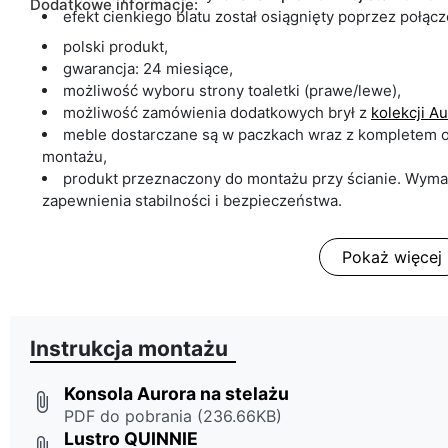
Dodatkowe informacje:
efekt cienkiego blatu został osiągnięty poprzez połąc
polski produkt,
gwarancja: 24 miesiące,
możliwość wyboru strony toaletki (prawe/lewe),
możliwość zamówienia dodatkowych brył z
kolekcji A
meble dostarczane są w paczkach wraz z kompletem o
montażu,
produkt przeznaczony do montażu przy ścianie. Wym
zapewnienia stabilności i bezpieczeństwa.
Pokaż więcej
Instrukcja montażu
Konsola Aurora na stelażu
attach_file
PDF do pobrania (236.66KB)
Lustro QUINNIE
attach_file