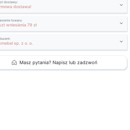
zt dostawy:
rmowa dostawa!
esienie towaru:
szt wniesienia 79 zł
ducent:
kmebel sp. z o. o.
Masz pytania? Napisz lub zadzwoń