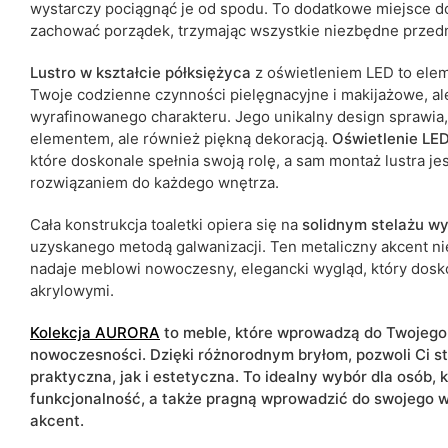
wystarczy pociągnąć je od spodu. To dodatkowe miejsce 
zachować porządek, trzymając wszystkie niezbędne przedm
Lustro w kształcie półksiężyca
z oświetleniem LED to eleme
Twoje codzienne czynności pielęgnacyjne i makijażowe, a
wyrafinowanego charakteru. Jego unikalny design sprawia, 
elementem, ale również piękną dekoracją.
Oświetlenie LED
które doskonale spełnia swoją rolę, a sam montaż lustra jest
rozwiązaniem do każdego wnętrza.
Cała konstrukcja toaletki opiera się na
solidnym stelażu w
uzyskanego metodą galwanizacji. Ten metaliczny akcent nie
nadaje meblowi nowoczesny, elegancki wygląd, który dosko
akrylowymi.
Kolekcja AURORA
to meble, które wprowadzą do Twojego 
nowoczesności. Dzięki różnorodnym bryłom, pozwoli Ci s
praktyczna, jak i estetyczna. To idealny wybór dla osób, 
funkcjonalność, a także pragną wprowadzić do swojego w
akcent.