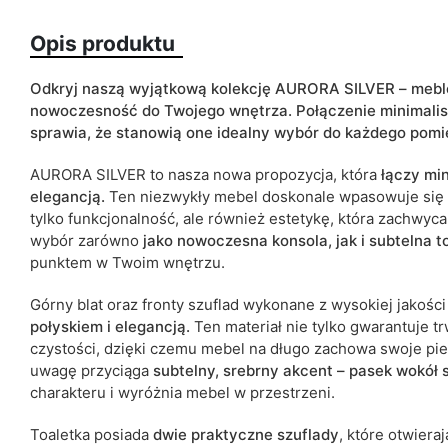
Opis produktu
Wykończenie
Kolorystyka
Odkryj naszą wyjątkową kolekcję AURORA SILVER – meble
nowoczesność do Twojego wnętrza. Połączenie minimalis
sprawia, że stanowią one idealny wybór do każdego pomi
Szuflady
AURORA SILVER to nasza nowa propozycja, która
łączy min
elegancją.
Ten niezwykły mebel doskonale wpasowuje się w
Lustro
tylko funkcjonalność, ale również estetykę, która zachwyc
wybór zarówno
jako nowoczesna konsola, jak i subtelna t
ean13
punktem w Twoim wnętrzu.
Termin dostawy:
Górny blat oraz fronty szuflad wykonane z wysokiej jakości
Ze względu na proces produkcyjny i właściwości materiałów, możl
połyskiem i elegancją.
Ten materiał nie tylko gwarantuje t
cm.
czystości, dzięki czemu mebel na długo zachowa swoje pi
uwagę przyciąga
subtelny, srebrny akcent – pasek wokół s
charakteru i wyróżnia mebel w przestrzeni.
Toaletka posiada
dwie praktyczne szuflady
, które otwieraj