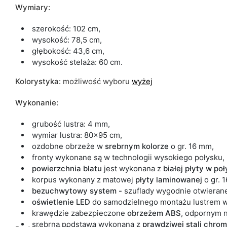
Wymiary:
szerokość: 102 cm,
wysokość: 78,5 cm,
głębokość: 43,6 cm,
wysokość stelaża: 60 cm.
Kolorystyka:
możliwość wyboru
wyżej
Wykonanie:
grubość lustra: 4 mm,
wymiar lustra: 80x95 cm,
ozdobne obrzeże w
srebrnym kolorze
o gr. 16 mm,
fronty wykonane są w technologii wysokiego połysku,
powierzchnia blatu
jest wykonana z
białej płyty w po
korpus wykonany z matowej
płyty
laminowanej
o gr. 
bezuchwytowy system -
szuflady wygodnie otwieran
oświetlenie LED
do samodzielnego montażu
lustrem 
krawędzie zabezpieczone
obrzeżem ABS
,
odpornym n
srebrna podstawa wykonana z
prawdziwej
stali
chrom