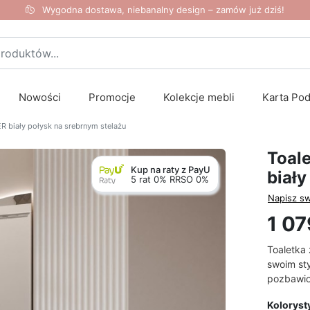
Wygodna dostawa, niebanalny design – zamów już dziś!
Nowości
Promocje
Kolekcje mebli
Karta Po
 biały połysk na srebrnym stelażu
Toal
Kup na raty z PayU
biały
5 rat 0% RRSO 0%
Napisz sw
1 07
Toaletka
swoim st
pozbawi
Koloryst