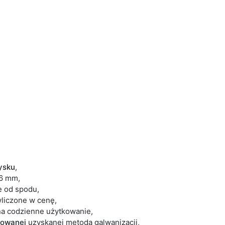
łysku
,
16 mm,
e od spodu,
wliczone w cenę,
a codzienne użytkowanie,
owanej
uzyskanej metodą galwanizacji,