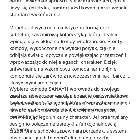
detal. Doskonale sprawdzi się w aranżacjach, gdzie
Termin dostawy:
6 dni roboczych
liczy się estetyka, komfort użytkowania oraz wysoki
standard wykończenia.
Ze względu na proces produkcyjny i właściwości materiałów,
możliwe są tolerancje wymiarowe na poziomie +/- 2–3 cm.
Mebel zachwyca
minimalistyczną formą
oraz
subtelną
,
kaszmirową
kolorystyką
, która idealnie
wpisuje się w aktualne trendy wnętrzarskie.
Fronty
komody
, wykończone na
wysoki
połysk
, pięknie
odbijają światło, optycznie powiększając przestrzeń i
wprowadzając do niej elegancki charakter. Dzięki
uniwersalnemu wzornictwu komoda harmonijnie
komponuje się zarówno z nowoczesnymi, jak i bardziej
klasycznymi aranżacjami.
Wybierz komodę SANAYI i wprowadź do swojego
wnętrza nowoczesny styl, elegancję oraz wyjątkową
Komoda oferuje
szeroki wybór nóżek
, które można
funkcjonalność. To mebel, który stworzy harmonijną i
dopasować do własnych upodobań, dzięki czemu z
klasyczną przestrzeń, idealnie dopasowaną do
łatwością wkomponuje się w każdy styl wnętrza,
Twoich potrzeb.
podkreślając jego unikalny charakter. Jej przemyślany
design to połączenie estetyki z funkcjonalnością –
Wymiary:
przestronne schowki zapewniają porządek, a system
otwierania „
push to open
” eliminuje potrzebę