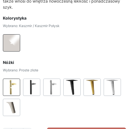
także wnosi do wnętrza nowoczesną lekkość i ponadczasowy
szyk.
Kolorystyka
Wybrano: Kaszmir / Kaszmir Połysk
Kaszmir / Kaszmir Połysk
Nóżki
Wybrano: Proste złote
Proste złote
Proste czarne
Proste srebrne
Skośne czarne
Skośne złote
Sko
Skośne plastikowe