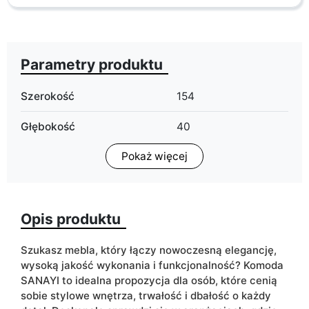
Parametry produktu
Szerokość
154
Głębokość
40
Pokaż więcej
Wykończenie
połysk
Kolorystyka
kaszmir
Opis produktu
Szuflady
nie
Typ szafki
stojąca
Szukasz mebla, który łączy nowoczesną elegancję,
wisząca
wysoką jakość wykonania i funkcjonalność? Komoda
SANAYI to idealna propozycja dla osób, które cenią
ean13
5905723963555
sobie stylowe wnętrza, trwałość i dbałość o każdy