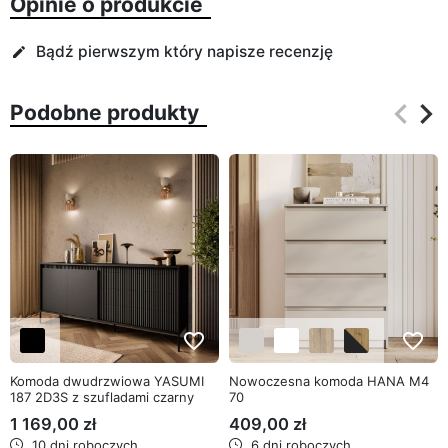
Opinie o produkcie
Bądź pierwszym który napisze recenzję
edit
keyboard_arrow_left
keyboard_arrow_right
Podobne produkty
Poprz
Na
favorite_border
favorite_border
Komoda dwudrzwiowa YASUMI
Nowoczesna komoda HANA M4
187 2D3S z szufladami czarny
70
mat
1 169,00 zł
409,00 zł
10 dni roboczych
6 dni roboczych