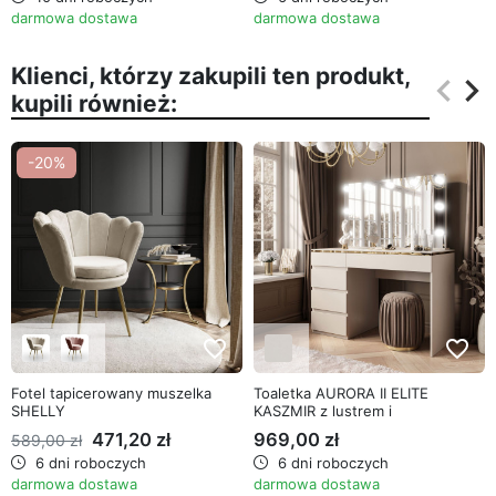
darmowa dostawa
darmowa dostawa
Klienci, którzy zakupili ten produkt,
keyboard_arrow_left
keyboard_arrow_right
kupili również:
Poprz
Na
-20%
favorite_border
favorite_border
Fotel tapicerowany muszelka
Toaletka AURORA II ELITE
SHELLY
KASZMIR z lustrem i
oświetleniem
471,20 zł
969,00 zł
589,00 zł
6 dni roboczych
6 dni roboczych
darmowa dostawa
darmowa dostawa