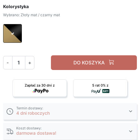
Kolorystyka
Wybrano: Złoty mat / czarny mat
Złoty mat / czarny mat
-
+
DO KOSZYKA
Zapłać za 30 dni z
5 rat 0% z
Termin dostawy:
4 dni roboczych
Koszt dostawy:
darmowa dostawa!