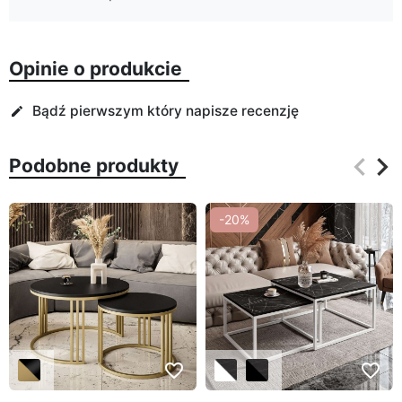
Opinie o produkcie
Bądź pierwszym który napisze recenzję
edit
keyboard_arrow_left
keyboard_arrow_right
Podobne produkty
Poprz
Na
-20%
favorite_border
favorite_border