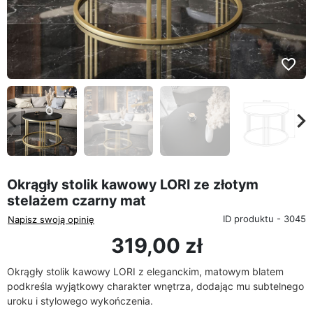
favorite_border
eyboard_arrow_left
keyboard_arrow_rig
Poprzedni
Na
Okrągły stolik kawowy LORI ze złotym
stelażem czarny mat
ID produktu - 3045
Napisz swoją opinię
319,00 zł
Okrągły stolik kawowy LORI z eleganckim, matowym blatem
podkreśla wyjątkowy charakter wnętrza, dodając mu subtelnego
uroku i stylowego wykończenia.