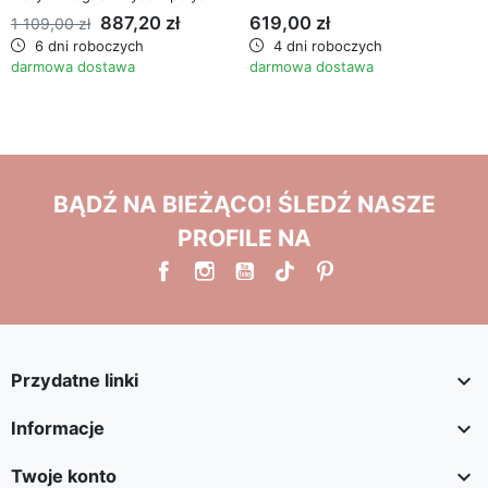
887,20 zł
619,00 zł
1 109,00 zł
6 dni roboczych
4 dni roboczych
darmowa dostawa
darmowa dostawa
BĄDŹ NA BIEŻĄCO! ŚLEDŹ NASZE
PROFILE NA

Przydatne linki

Informacje

Twoje konto