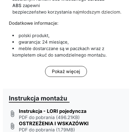
ABS
zapewni
bezpieczeństwo korzystania
najmłodszym dzieciom.
Dodatkowe informacje:
polski produkt,
gwarancja: 24 miesiące,
meble dostarczane są w paczkach wraz z
kompletem okuć do samodzielnego montażu.
Pokaż więcej
Instrukcja montażu
Instrukcja - LORI pojedyncza
attach_file
PDF do pobrania (496.21KB)
OSTRZEŻENIA I WSKAZÓWKI
attach_file
PDF do pobrania (1.79MB)