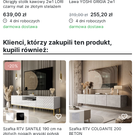
Okrągły stolik kawowy 2w1 LORI
Ława YOSHI GRIGIA 2w1
czarny mat ze złotym stelażem
639,00 zł
255,20 zł
319,00 zł
4 dni roboczych
4 dni roboczych
darmowa dostawa
darmowa dostawa
Klienci, którzy zakupili ten produkt,
kupili również:
-20%
favorite_border
favorite_border
Szafka RTV SANTILE 190 cm na
Szafka RTV COLGANTE 200
złotych nogach wysoki połysk
BETON