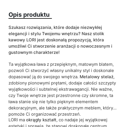
Wykończenie
mat
Opis produktu
Kolorystyka
czarny
złoty
Szukasz rozwiązania, które dodaje niezwykłej
ean13
5905723905883
elegancji i stylu Twojemu wnętrzu? Nasz stolik
kawowy LORI jest doskonałą propozycją, która
Termin dostawy:
4 dni roboczych
umożliwi Ci stworzenie aranżacji o nowoczesnym i
gustownym charakterze!
Ze względu na proces produkcyjny i właściwości materiałów,
możliwe są tolerancje wymiarowe na poziomie +/- 2–3 cm.
Ta wyjątkowa ława z przepięknym, matowym blatem,
pozwoli Ci stworzyć własny unikalny styl i doskonale
dopasować ją do swojego wnętrza.
Metalowy stelaż
,
zdobiony pionowymi prętami, dodaje całości szczypty
wyjątkowości i subtelnej ekstrawagancji. Nie ważne,
czy Twoje wnętrze jest przestronne czy skromne, ta
ława stanie się nie tylko pięknym elementem
dekoracyjnym, ale także praktycznym meblem, który
pomoże Ci organizować przestrzeń.
LORI ma
okrągły
kształt
, co nadaje jej wyjątkowej
estetyki i sprawia, że stanowi doskonałe centrum