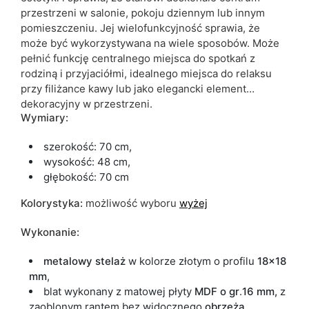
przestrzeni w salonie, pokoju dziennym lub innym
pomieszczeniu. Jej wielofunkcyjność sprawia, że
może być wykorzystywana na wiele sposobów. Może
pełnić funkcję centralnego miejsca do spotkań z
rodziną i przyjaciółmi, idealnego miejsca do relaksu
przy filiżance kawy lub jako elegancki element
dekoracyjny w przestrzeni.
Wymiary:
szerokość: 70 cm,
wysokość: 48 cm,
głębokość: 70 cm
Kolorystyka:
możliwość wyboru
wyżej
Wykonanie:
metalowy
stelaż
w kolorze złotym o profilu
18x18
mm
,
blat wykonany z matowej płyty
MDF
o gr
.
16 mm,
z
zaoblonym rantem bez widocznego
obrzeża