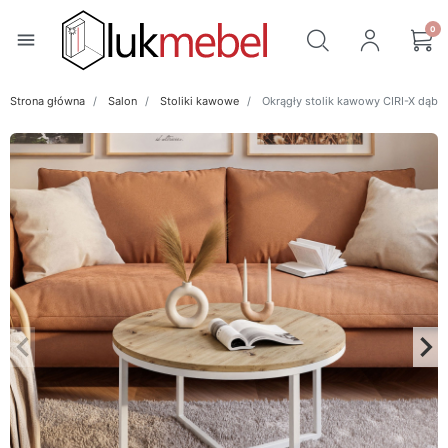
0
menu
Strona główna
Salon
Stoliki kawowe
Okrągły stolik kawowy CIRI-X dąb ar
keyboard_arrow_left
keyboard_arrow_right
Poprzedni
Na