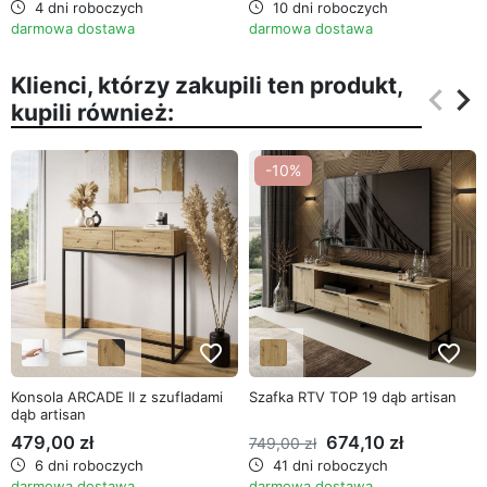
4 dni roboczych
10 dni roboczych
darmowa dostawa
darmowa dostawa
Klienci, którzy zakupili ten produkt,
keyboard_arrow_left
keyboard_arrow_right
kupili również:
Poprz
Na
-10%
favorite_border
favorite_border
Konsola ARCADE II z szufladami
Szafka RTV TOP 19 dąb artisan
dąb artisan
479,00 zł
674,10 zł
749,00 zł
6 dni roboczych
41 dni roboczych
darmowa dostawa
darmowa dostawa