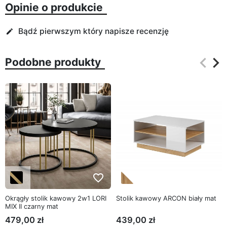
Opinie o produkcie
Bądź pierwszym który napisze recenzję
edit
keyboard_arrow_left
keyboard_arrow_right
Podobne produkty
Poprz
Na
favorite_border
favorite_border
Okrągły stolik kawowy 2w1 LORI
Stolik kawowy ARCON biały mat
MIX II czarny mat
479,00 zł
439,00 zł