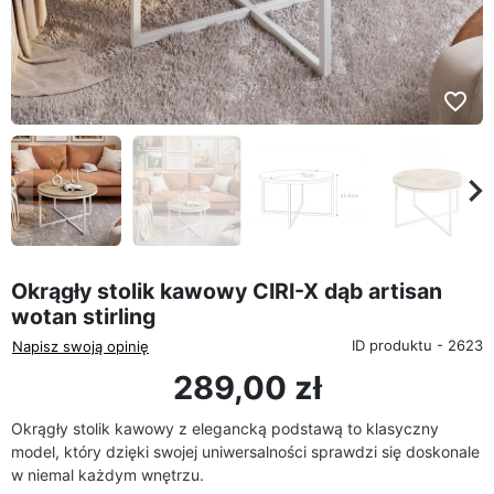
favorite_border
eyboard_arrow_left
keyboard_arrow_rig
Poprzedni
Na
Okrągły stolik kawowy CIRI-X dąb artisan
wotan stirling
ID produktu - 2623
Napisz swoją opinię
289,00 zł
Okrągły stolik kawowy z elegancką podstawą
to klasyczny
model, który dzięki swojej uniwersalności sprawdzi się doskonale
w niemal każdym wnętrzu.