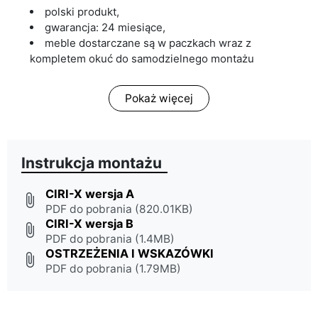
polski produkt,
gwarancja: 24 miesiące,
meble dostarczane są w paczkach wraz z
kompletem okuć do samodzielnego montażu
Pokaż więcej
Instrukcja montażu
CIRI-X wersja A
attach_file
PDF do pobrania (820.01KB)
CIRI-X wersja B
attach_file
PDF do pobrania (1.4MB)
OSTRZEŻENIA I WSKAZÓWKI
attach_file
PDF do pobrania (1.79MB)