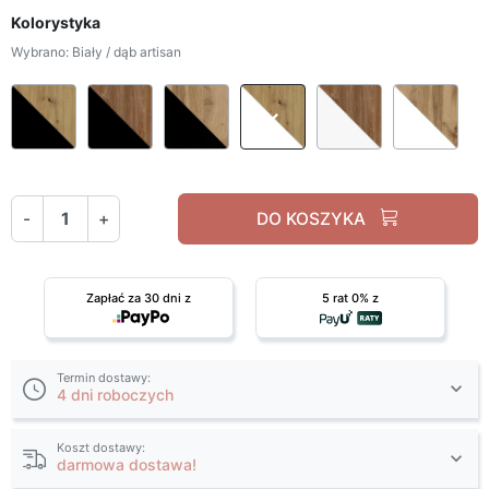
Kolorystyka
Wybrano: Biały / dąb artisan
Czarny / dąb artisan
Czarny / dąb stirling
Czarny / dąb wotan
Biały / dąb artisan
Biały / dąb st
Bia
-
+
DO KOSZYKA
Zapłać za 30 dni z
5 rat 0% z
Termin dostawy:
4 dni roboczych
Koszt dostawy:
darmowa dostawa!