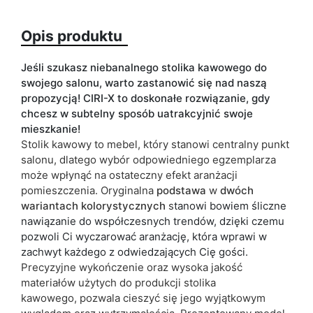
Wykończenie
mat
Opis produktu
Kolorystyka
biały
czarny
dąb artisan
Jeśli szukasz niebanalnego stolika kawowego do
swojego salonu, warto zastanowić się nad naszą
dąb stirling
propozycją! CIRI-X to doskonałe rozwiązanie, gdy
dąb wotan
chcesz w subtelny sposób uatrakcyjnić swoje
mieszkanie!
ean13
5904870897027
Stolik kawowy to mebel, który stanowi centralny punkt
salonu, dlatego wybór odpowiedniego egzemplarza
Termin dostawy:
4 dni roboczych
może wpłynąć na ostateczny efekt aranżacji
Ze względu na proces produkcyjny i właściwości materiałów,
pomieszczenia. Oryginalna
podstawa
w
dwóch
możliwe są tolerancje wymiarowe na poziomie +/- 2–3 cm.
wariantach
kolorystycznych
s
tanowi bowiem śliczne
nawiązanie do współczesnych trendów, dzięki czemu
pozwoli Ci wyczarować aranżację, która wprawi w
zachwyt każdego z odwiedzających Cię gości.
Precyzyjne wykończenie oraz w
ysoka jakość
materiałów użytych do produkcji
stolika
kawowego,
pozwala cieszyć się jego wyjątkowym