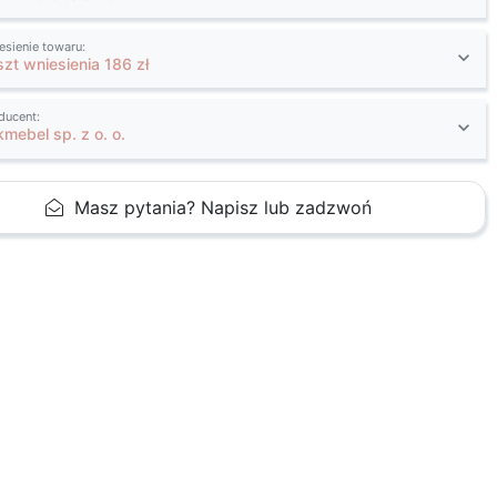
esienie towaru:
szt wniesienia 186 zł
ducent:
kmebel sp. z o. o.
Masz pytania? Napisz lub zadzwoń