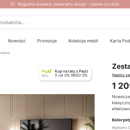
Wygodna dostawa, niebanalny design – zamów już dziś!
Nowości
Promocje
Kolekcje mebli
Karta Po
 salonu
Zesta
Kup na raty z PayU
Napisz sw
5 rat 0% RRSO 0%
1 20
Nowoczes
klasyczn
efektow
Koloryst
Wybrano: D