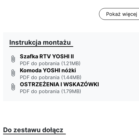
Pokaż więcej
Instrukcja montażu
Szafka RTV YOSHI II
attach_file
PDF do pobrania (1.21MB)
Komoda YOSHI nóżki
attach_file
PDF do pobrania (1.44MB)
OSTRZEŻENIA I WSKAZÓWKI
attach_file
PDF do pobrania (1.79MB)
Do zestawu dołącz