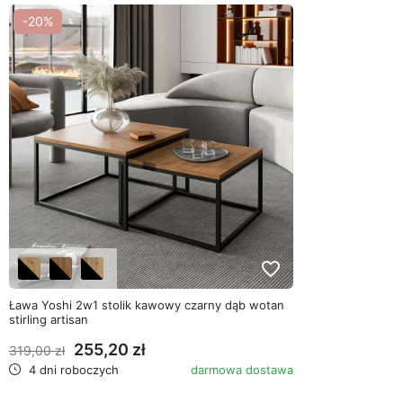
-20%
favorite_border
Ława Yoshi 2w1 stolik kawowy czarny dąb wotan
stirling artisan
255,20 zł
319,00 zł
4 dni roboczych
darmowa dostawa