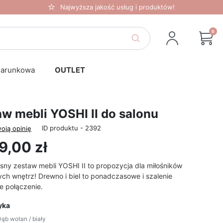
Najwyższa jakość usług i produktów!
0
darunkowa
OUTLET
w mebli YOSHI II do salonu
ID produktu - 2392
oją opinię
9,00 zł
ny zestaw mebli YOSHI II to propozycja dla miłośników
ych wnętrz!
Drewno
i biel to ponadczasowe i szalenie
ne
połączenie
.
yka
ąb wotan / biały