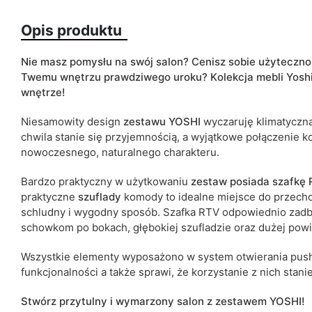
Szuflady
Opis produktu
ean13
Nie masz pomysłu na swój salon?
Cenisz sobie użytecznoś
Termin dostawy:
Twemu wnętrzu prawdziwego uroku?
K
olekcja mebli Yosh
Ze względu na proces produkcyjny i właściwości materiałów, możl
wnętrze!
cm.
Niesamowity design
zestawu
YOSHI
wyczaruję klimatyczną
chwila stanie się przyjemnością, a wyjątkowe połączenie k
nowoczesnego, naturalnego charakteru.
B
ardzo praktyczny w użytkowaniu
zestaw
posiada szafkę
praktyczne
szuflady
komody to idealne miejsce do przecho
schludny i wygodny sposób.
Szafka RTV odpowiednio zadba
schowkom po bokach, głębokiej szufladzie oraz d
użej powi
Wszystkie elementy wyposażono w system otwierania pus
funkcjonalności a także sprawi, że korzystanie z nich stan
Stwórz przytulny i wymarzony salon z zestawem YOSHI!