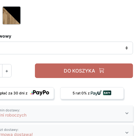
Dąb wotan / biały
Dąb wotan / czarny
awowy
+
DO KOSZYKA
płać za 30 dni z
5 rat 0% z
min dostawy:
dni roboczych
zt dostawy:
rmowa dostawa!