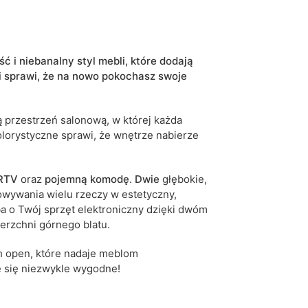
tak
5904870891094
ć i niebanalny styl mebli, które dodają
6 dni roboczych
i sprawi, że na nowo pokochasz swoje
iwe są tolerancje wymiarowe na poziomie +/- 2–3
 przestrzeń salonową, w której każda
olorystyczne sprawi, że wnętrze nabierze
RTV
oraz
pojemną
komodę
.
Dwie
głębokie,
wywania wielu rzeczy w estetyczny,
 o Twój sprzęt elektroniczny dzięki dwóm
erzchni górnego blatu.
h open, które
nadaje meblom
ie się niezwykle wygodne!