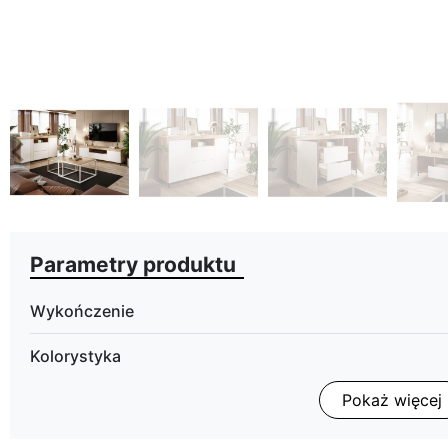
eyboard_arrow_left
Poprzedni
Parametry produktu
Wykończenie
Kolorystyka
Pokaż więcej