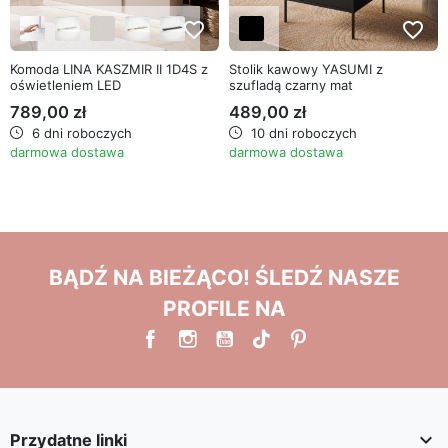
favorite_border
favorite_border
Komoda LINA KASZMIR II 1D4S z
Stolik kawowy YASUMI z
oświetleniem LED
szufladą czarny mat
789,00 zł
489,00 zł
6 dni roboczych
10 dni roboczych
darmowa dostawa
darmowa dostawa
BĄDŹ NA BIEŻĄCO! ŚLEDŹ NASZE
PROFILE NA

Przydatne linki