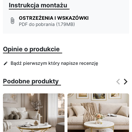
Instrukcja montażu
OSTRZEŻENIA I WSKAZÓWKI
attach_file
PDF do pobrania (1.79MB)
Opinie o produkcie
Bądź pierwszym który napisze recenzję
edit
keyboard_arrow_left
keyboard_arrow_right
Podobne produkty
Poprz
Na