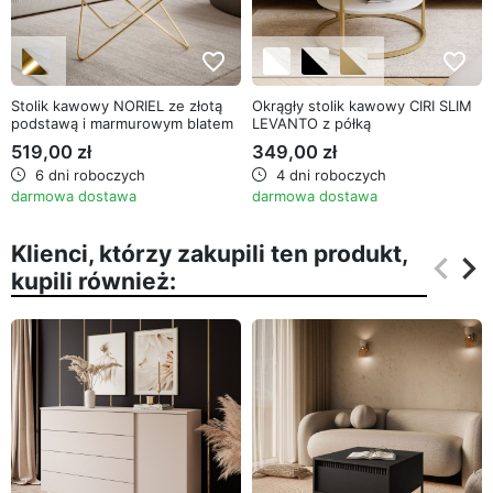
favorite_border
favorite_border
Stolik kawowy NORIEL ze złotą
Okrągły stolik kawowy CIRI SLIM
podstawą i marmurowym blatem
LEVANTO z półką
519,00 zł
349,00 zł
6 dni roboczych
4 dni roboczych
darmowa dostawa
darmowa dostawa
Klienci, którzy zakupili ten produkt,
keyboard_arrow_left
keyboard_arrow_right
kupili również:
Poprz
Na