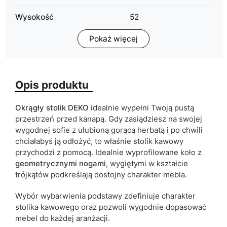
Wysokość
52
Pokaż więcej
Wykończenie
mat
Kolorystyka
beton
biały
Opis produktu
czarny
dąb kraft złoty
Okrągły
stolik
DEKO
idealnie wypełni Twoją pustą
dąb sonoma
przestrzeń przed kanapą. Gdy zasiądziesz na swojej
grafit
wygodnej sofie z ulubioną gorącą herbatą i po chwili
chciałabyś ją odłożyć, to właśnie stolik kawowy
Termin dostawy:
28 dni roboczych
przychodzi z pomocą. Idealnie wyprofilowane koło z
Ze względu na proces produkcyjny i właściwości materiałów,
geometrycznymi
nogami
, wygiętymi w kształcie
możliwe są tolerancje wymiarowe na poziomie +/- 2–3 cm.
trójkątów
podkreślają dostojny charakter mebla.
Wybór wybarwienia podstawy zdefiniuje charakter
stolika kawowego oraz pozwoli
wygodnie dopasować
mebel do każdej aranżacji.