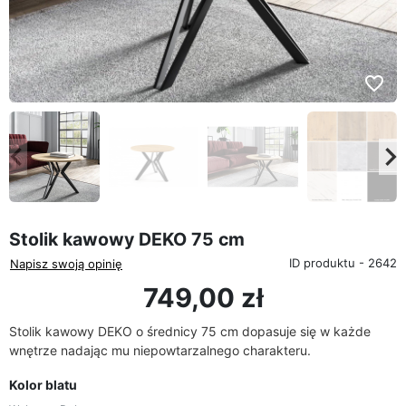
favorite_border
eyboard_arrow_left
keyboard_arrow_rig
Poprzedni
Na
Stolik kawowy DEKO 75 cm
ID produktu - 2642
Napisz swoją opinię
749,00 zł
Stolik kawowy DEKO o średnicy 75 cm dopasuje się w każde
wnętrze nadając mu niepowtarzalnego charakteru.
Kolor blatu