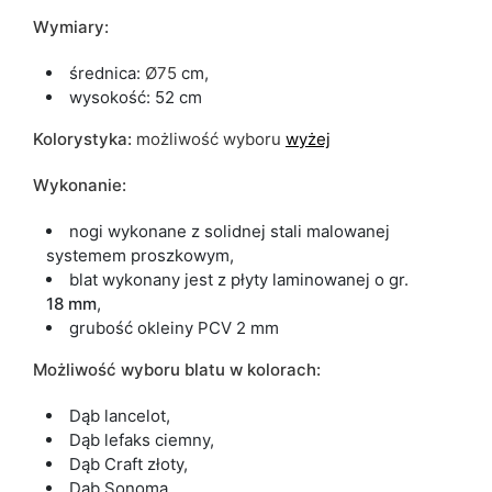
Wymiary:
średnica:
Ø75
cm,
wysokość: 52 cm
Kolorystyka:
możliwość wyboru
wyżej
Wykonanie:
nogi wykonane z solidnej stali malowanej
systemem proszkowym,
blat wykonany jest z płyty laminowanej o gr.
18 mm
,
grubość okleiny PCV 2 mm
Możliwość wyboru blatu w kolorach:
Dąb lancelot,
Dąb lefaks ciemny,
Dąb Craft złoty,
Dąb Sonoma,