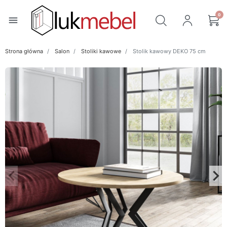
0
menu
Strona główna
Salon
Stoliki kawowe
Stolik kawowy DEKO 75 cm
keyboard_arrow_left
keyboard_arrow_right
Poprzedni
Na