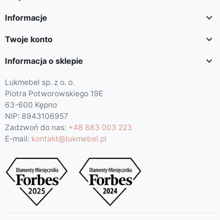

Informacje

Twoje konto

Informacja o sklepie
Lukmebel sp. z o. o.
Piotra Potworowskiego 19E
63-600 Kępno
NIP: 8943106957
Zadzwoń do nas:
+48 883 003 223
E-mail:
kontakt@lukmebel.pl