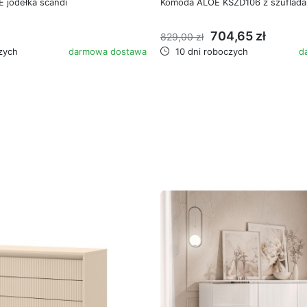
 jodełka scandi
Komoda ALOE KSZD106 z szuflada
704,65 zł
829,00 zł
zych
darmowa dostawa
10 dni roboczych
d