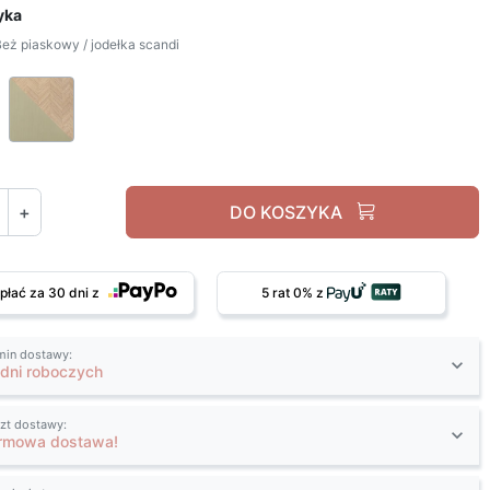
yka
eż piaskowy / jodełka scandi
Beż piaskowy / jodełka scandi
Eukaliptus / jodełka scandi
+
DO KOSZYKA
płać za 30 dni z
5 rat 0% z
min dostawy:
 dni roboczych
zt dostawy:
rmowa dostawa!