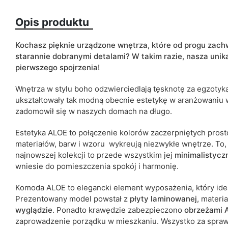
Opis produktu
Kolorystyka
Kochasz pięknie urządzone wnętrza, które od progu zac
starannie dobranymi detalami? W takim razie, nasza unik
pierwszego spojrzenia!
Szuflady
Wnętrza w stylu boho odzwierciedlają tęsknotę za egzotyką 
ean13
ukształtowały tak modną obecnie estetykę w aranżowaniu w
zadomowił się w naszych domach na długo.
Termin dostawy:
Ze względu na proces produkcyjny i właściwości materiałów, możl
Estetyka ALOE to połączenie kolorów zaczerpniętych prost
cm.
materiałów, barw i wzoru wykreują niezwykłe wnętrze. To,
najnowszej kolekcji to przede wszystkim jej
minimalistycz
wniesie do pomieszczenia spokój i harmonię.
Komoda ALOE to elegancki element wyposażenia, który idea
Prezentowany model powstał z
płyty laminowanej
, materi
wyglądzie
. Ponadto
krawędzie zabezpieczono
obrzeżami 
zaprowadzenie porządku w mieszkaniu. Wszystko za spra