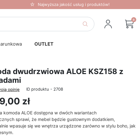
Najwyższa jakość usług i produktów!
0
darunkowa
OUTLET
da dwudrzwiowa ALOE KSZ158 z
ladami
ID produktu - 2708
oją opinię
9,00 zł
a komoda ALOE dostępna w dwóch wariantach
ycznych
sprawi, że mebel będzie gustownym dodatkiem,
alnie wpasuje się we wnętrza urządzone zarówno w stylu boho, jak
esnym.