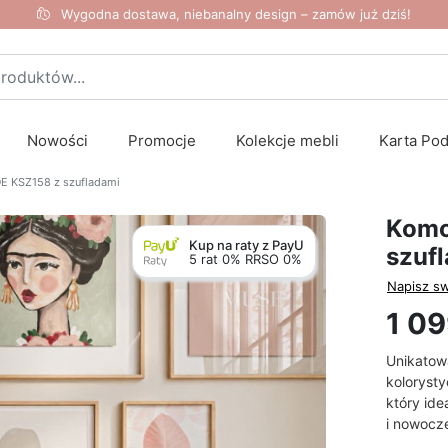
Wygodna dostawa, niebanalny design – zamów już dziś!
Nowości
Promocje
Kolekcje mebli
Karta Po
 KSZ158 z szufladami
Komo
Kup na raty z PayU
szuf
5 rat 0% RRSO 0%
Napisz sw
1 09
Unikatow
koloryst
który ide
i nowocz