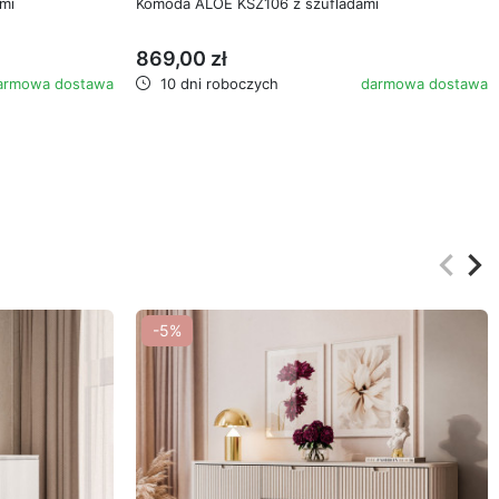
mi
Komoda ALOE KSZ106 z szufladami
869,00 zł
armowa dostawa
10 dni roboczych
darmowa dostawa
keyboard_arrow_left
keyboard_arrow_right
Poprz
Na
-5%