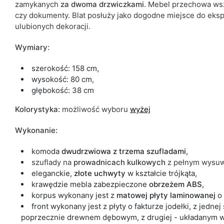
zamykanych
za dwoma drzwiczkami
. Mebel przechowa wsze
czy dokumenty. Blat posłuży jako dogodne miejsce do eksp
ulubionych dekoracji.
Wymiary:
szerokość: 158 cm,
wysokość: 80 cm,
głębokość: 38 cm
Kolorystyka:
możliwość wyboru
wyżej
Wykonanie:
komoda
dwudrzwiowa
z
trzema
szufladami
,
szuflady na
prowadnicach
kulkowych
z pełnym wysu
eleganckie,
złote uchwyty
w kształcie trójkąta,
krawędzie mebla zabezpieczone
obrzeżem ABS
,
korpus wykonany jest z
matowej płyty laminowanej
o 
front wykonany jest z płyty o fakturze jodełki, z jedn
poprzecznie drewnem dębowym, z drugiej - układanym w 