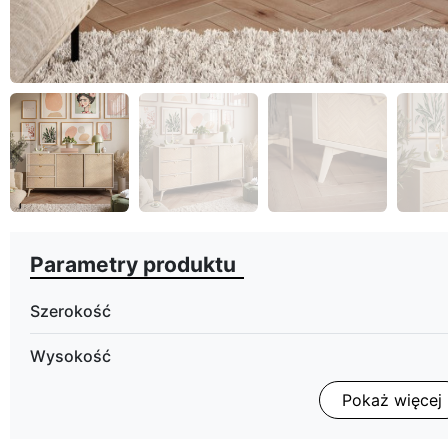
eyboard_arrow_left
Poprzedni
Parametry produktu
Szerokość
Wysokość
Pokaż więcej
Głębokość
Wykończenie