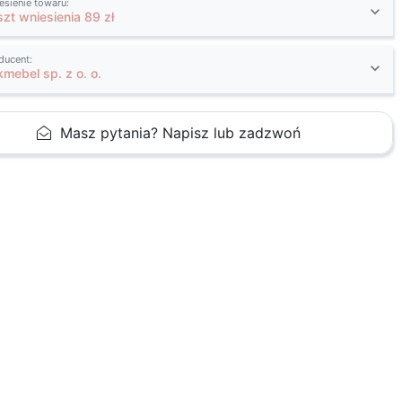
esienie towaru:
szt wniesienia 89 zł
ducent:
kmebel sp. z o. o.
Masz pytania? Napisz lub zadzwoń