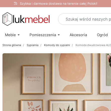
Szybka i darmowa dostawa na terenie całej Polski!
Meble
Pomieszczenia
Akcesoria
Ogród
Strona główna
Sypialnia
Komody do sypialni
Komoda dwudrzwiowa ALOE