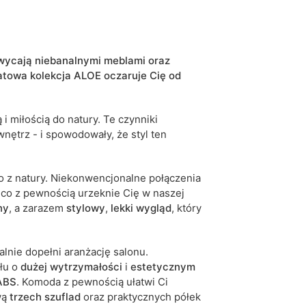
beżowy
eukaliptus
hwycają niebanalnymi meblami oraz
jodełka scandi
atowa kolekcja ALOE oczaruje Cię od
tak
i miłością do natury. Te czynniki
5904870899007
nętrz - i spowodowały, że styl ten
10 dni roboczych
iwe są tolerancje wymiarowe na poziomie +/- 2–3
o z natury. Niekonwencjonalne połączenia
 co z pewnością urzeknie Cię w naszej
ny
, a zarazem
stylowy
,
lekki wygląd
, który
lnie dopełni aranżację salonu.
ału o
dużej wytrzymałości
i
estetycznym
ABS
. Komoda z pewnością ułatwi Ci
wą
trzech szuflad
oraz praktycznych półek