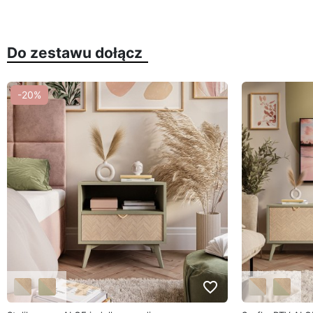
Do zestawu dołącz
-20%
favorite_border