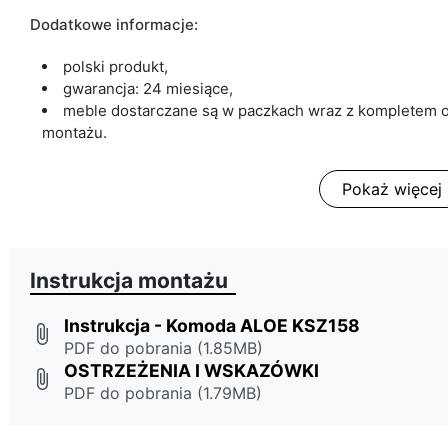
Dodatkowe in
formacje:
polski produkt,
gwarancja: 24 miesiące,
meble dostarczane są w paczkach wraz z kompletem o
montażu.
Pokaż więcej
Instrukcja montażu
Instrukcja - Komoda ALOE KSZ158
attach_file
PDF do pobrania (1.85MB)
OSTRZEŻENIA I WSKAZÓWKI
attach_file
PDF do pobrania (1.79MB)