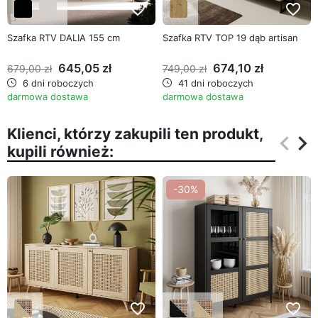
favorite_border
favorite_border
Szafka RTV DALIA 155 cm
Szafka RTV TOP 19 dąb artisan
645,05 zł
674,10 zł
679,00 zł
749,00 zł
6 dni roboczych
41 dni roboczych
darmowa dostawa
darmowa dostawa
Klienci, którzy zakupili ten produkt,
keyboard_arrow_left
keyboard_arrow_right
kupili również:
Poprz
Na
-30%
favorite_border
favorite_border