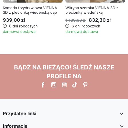
Komoda trzydrzwiowa VIENNA
Witryna szeroka VIENNA 3D z
3D z plecionką wiedeńską dąb
plecionką wiedeńską
puccini
939,00 zł
832,30 zł
1 189,00 zł
6 dni roboczych
6 dni roboczych
darmowa dostawa
darmowa dostawa
BĄDŹ NA BIEŻĄCO! ŚLEDŹ NASZE
PROFILE NA

Przydatne linki

Informacje