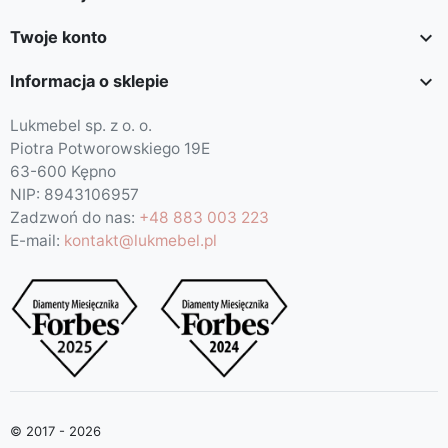

Twoje konto

Informacja o sklepie
Lukmebel sp. z o. o.
Piotra Potworowskiego 19E
63-600 Kępno
NIP: 8943106957
Zadzwoń do nas:
+48 883 003 223
E-mail:
kontakt@lukmebel.pl
© 2017 - 2026