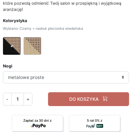
które pozwolą odmienić Twój salon w przepiękną i wyjątkową
aranżację!
Kolorystyka
Wybrano: Czarny + nadruk plecionka wiedeńska
Czarny + nadruk plecionka wiedeńska
Dąb puccini + nadruk plecionka wiedeńsk
Nogi
-
+
DO KOSZYKA
Zapłać za 30 dni z
5 rat 0% z