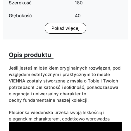
Szerokość
180
Głębokość
40
Pokaż więcej
Wykończenie
mat
Kolorystyka
czarny
dąb puccini
Opis produktu
plecionka wiedeńska
(nadruk)
Jeśli jesteś miłośnikiem oryginalnych rozwiązań, pod
względem estetycznym i praktycznym to meble
Szuflady
nie
VIENNA zostały stworzone z myślą o Tobie i Twoich
potrzebach! Delikatność i solidność, ponadczasowa
Typ szafki
stojąca
elegancja i uniwersalny charakter to
cechy
fundamentalne
naszej kolekcji.
ean13
5904870890851
Plecionka wiedeńska
urzeka swoją lekkością i
Termin dostawy:
6 dni roboczych
eleganckim charakterem, dodatkowo wprowadza
Ze względu na proces produkcyjny i właściwości materiałów,
urozmaicenie do wnętrz. Dekor ten subtelnie rozbija
możliwe są tolerancje wymiarowe na poziomie +/- 2–3 cm.