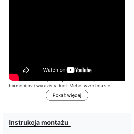
monotonię gładkich ścian oraz wzbogaca fakturę
prostych mebli. Wprowadzona do wnętrza ma nie
tylko
wartość estetyczną
, ale również jest elementem
niezwykle uniwersalnym, który efektownie wpisuje się
w
różne style wnętrzarskie
. Zarówno
styl
skandynawski
, jak
i
industrialny
,
boho
,
urban
czy
jungle
będą doskonałym
tłem dla tego
eleganckiego
detalu dekoracyjnego
.
Szafka RTV VIENNA
wyróżnia się starannym projektem
i minimalistycznym designem. Klasyczny
ciemny
korpus witryny
połączony z oryginalnymi frontami w
kolorze
naturalnej trzciny
, razem tworzy idealnie
harmonijny i wyrazisty duet. Mebel wyróżnia się
intrygującą
stylistyką
boh
o
oraz funkcjonalnością
,
Pokaż więcej
która jest niezbędna w każdym pokoju
dziennym.
Szafka RTV wyposażona została
we wnękę
przedzieloną półką
, na której można ustawić sprzęt
audio czy dekoder oraz miejsce za drzwiami, gdzie
Instrukcja montażu
zmieszczą się większe gabarytowo przedmioty.