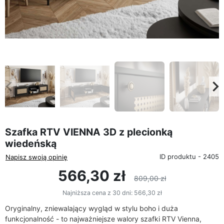
favorite_border
eyboard_arrow_left
keyboard_arrow_rig
Poprzedni
Na
Szafka RTV VIENNA 3D z plecionką
wiedeńską
ID produktu - 2405
Napisz swoją opinię
566,30 zł
809,00 zł
Najniższa cena z 30 dni:
566,30 zł
Oryginalny, zniewalający wygląd w stylu
boho
i duża
funkcjonalność - to najważniejsze walory szafki RTV
Vienna
,