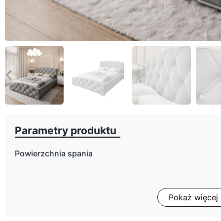
eyboard_arrow_left
Poprzedni
Parametry produktu
Powierzchnia spania
Pokaż więcej
Rodzaj łóżka