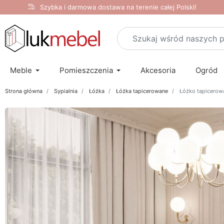
Szybka i darmowa dostawa na terenie całej Polski!
Meble
Pomieszczenia
Akcesoria
Ogród
Strona główna
Sypialnia
Łóżka
Łóżka tapicerowane
Łóżko tapicerow