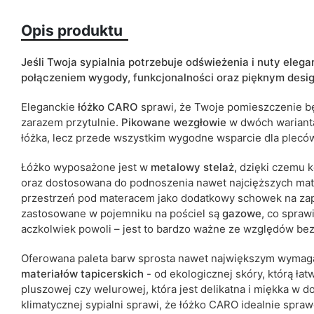
Pojemnik na pościel
Opis produktu
Termin dostawy:
Jeśli Twoja sypialnia potrzebuje odświeżenia i nuty eleg
Ze względu na proces produkcyjny i właściwości materiałów, możl
połączeniem wygody, funkcjonalności oraz pięknym design
cm.
Eleganckie
łóżko CARO
sprawi, że Twoje pomieszczenie b
zarazem przytulnie.
Pikowane
wezgłowie
w dwóch warianta
łóżka, lecz przede wszystkim wygodne wsparcie dla plec
Łóżko wyposażone jest w
metalowy
stelaż,
dzięki czemu k
oraz dostosowana do podnoszenia nawet najcięższych ma
przestrzeń pod materacem jako dodatkowy schowek na zap
zastosowane w pojemniku na pościel są
gazowe
, co spraw
aczkolwiek powoli – jest to bardzo ważne ze względów be
Oferowana paleta barw sprosta nawet największym wyma
materiałów tapicerskich
- od ekologicznej skóry, którą łat
pluszowej czy welurowej, która jest delikatna i miękka w do
klimatycznej sypialni
sprawi, że łóżko CARO idealnie sprawd