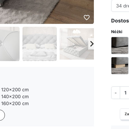
favorite_border
Dostos
Nóżki
keyboard_arrow_right
Następny
120x200 cm
-
140x200 cm
160x200 cm
180x200 cm
Za
dwuosobowe