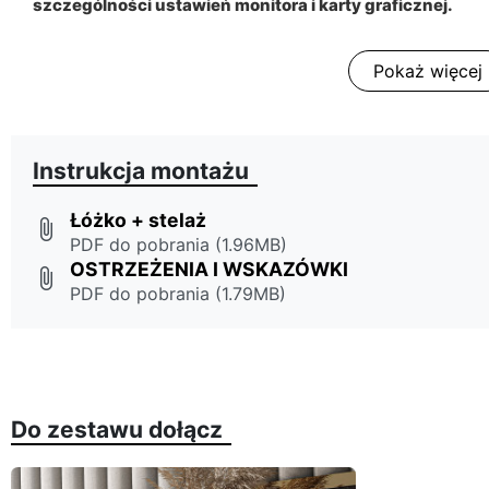
szczególności ustawień monitora i karty graficznej.
Pokaż więcej
Instrukcja montażu
Łóżko + stelaż
attach_file
PDF do pobrania (1.96MB)
OSTRZEŻENIA I WSKAZÓWKI
attach_file
PDF do pobrania (1.79MB)
Do zestawu dołącz