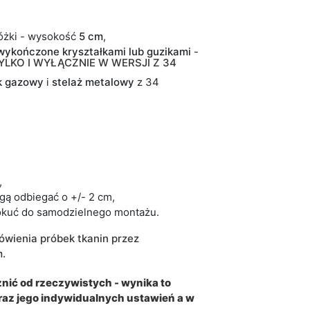
óżki - wysokość
5 cm
,
wykończone kryształkami lub guzikami
-
LKO I WYŁĄCZNIE W WERSJI Z 34
k gazowy
i
stelaż
metalowy
z 34
,
gą odbiegać o +/- 2 cm,
okuć do samodzielnego montażu.
wienia próbek tkanin przez
m.
nić od rzeczywistych - wynika to
az jego indywidualnych ustawień a w