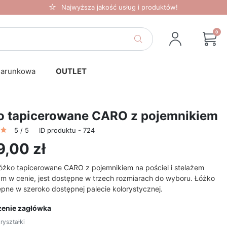
Najwyższa jakość usług i produktów!
0
darunkowa
OUTLET
o tapicerowane CARO z pojemnikiem
5 / 5
ID produktu - 724
9,00 zł
łóżko tapicerowane CARO z pojemnikiem na pościel i stelażem
m w cenie, jest dostępne w trzech rozmiarach do wyboru. Łóżko
ępne w szeroko dostępnej palecie kolorystycznej.
enie zagłówka
ryształki