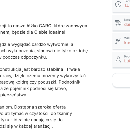
Ter
14
tak
14 dni roboczych
Kos
da
ancji to nasze łóżko CARO, które zachwyca
iwe są tolerancje wymiarowe na poziomie +/- 2–3
em, będzie dla Ciebie idealne!
Wni
ko
ędzie wyglądać bardzo
wytwornie, a
ch wykończenia, stanowi nie tylko ozdobę
ów podczas odpoczynku.
Pro
Lu
onstrukcja jest bardzo
stabilna i trwała
teracy, dzięki czemu możemy wykorzystać
asową kołdrę czy poduszki. Podnośniki
ia że pojemnik podnosi się łatwo,
zpieczeństwa.
ganiom. Dostępna
szeroka oferta
wo utrzymać w czystości, do tkaniny
tyku - idealnie nadająca się do
zi się w każdej aranżacji.