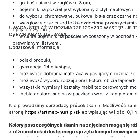
grubość pianki w zagłówku
3 cm
,
pojemnik
na pościel jest wykonany z płyt meblowych,
do wyboru: chromowane, bukowe, białe oraz czarne n
wezgłowie oraz przód łóżka
ozdobione
przeszyciami 
UWAGA: STELAŻ W ROZMIARZE 120x200 WYSTĘPUJE TY
opcja do wyboru,
DREWNIANYMI LISTWAMI.
w cenie
pojemnik
na
pościel
wyposażony w
podnośni
drewnianymi listwami.
Dodatkowe informacje:
polski produkt,
gwarancja: 24 miesiące,
możliwość dobrania
materaca
w pasującym rozmiarze,
możliwość wyboru rodzaju oraz koloru obicia tapicerki
wszystkie wymiary i kształty mebli tapicerowanych mo
meble dostarczane są w paczkach wraz z kompletem 
Nie prowadzimy sprzedaży próbek tkanin. Możliwość zamó
stronę
https://artmeb-hurt.pl/sklep
wpisując w ilości 0,1 
Kolory poszczególnych tkanin na zdjęciach mogą się róż
z różnorodności dostępnego sprzętu komputerowego or