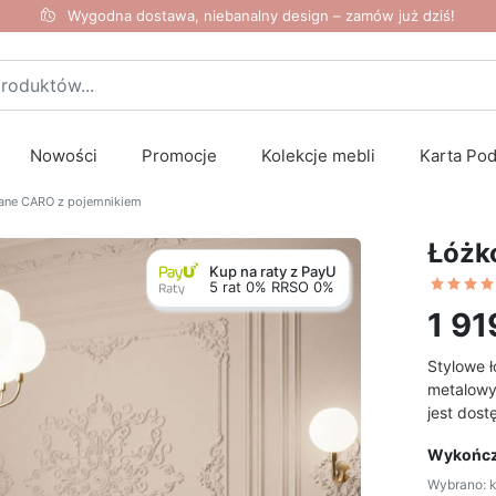
Wygodna dostawa, niebanalny design – zamów już dziś!
Nowości
Promocje
Kolekcje mebli
Karta Po
ane CARO z pojemnikiem
Łóżk
Kup na raty z PayU
5 rat 0% RRSO 0%
1 91
Stylowe 
metalowy
jest dost
Wykończ
Wybrano: k