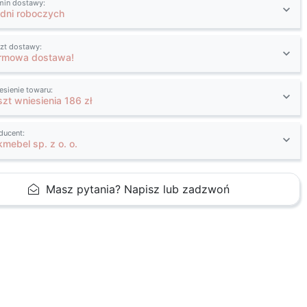
min dostawy:
 dni roboczych
zt dostawy:
rmowa dostawa!
esienie towaru:
szt wniesienia 186 zł
ducent:
kmebel sp. z o. o.
Masz pytania? Napisz lub zadzwoń