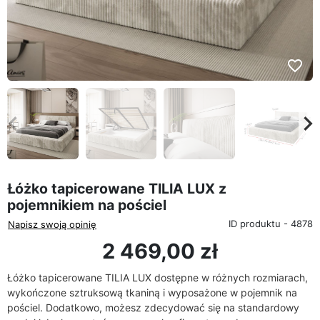
favorite_border
eyboard_arrow_left
keyboard_arrow_rig
Poprzedni
Na
Łóżko tapicerowane TILIA LUX z
pojemnikiem na pościel
ID produktu - 4878
Napisz swoją opinię
2 469,00 zł
Łóżko tapicerowane TILIA LUX dostępne w różnych rozmiarach,
wykończone sztruksową tkaniną i wyposażone w pojemnik na
pościel. Dodatkowo, możesz zdecydować się na standardowy