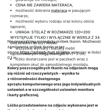
CENA NIE ZAWIERA MATERACA,
możliwość dobrania
materaca
w pasującym
rozmiarze,
możliwość wyboru rodzaju oraz koloru obicia
tapicerki,
UWAGA: STELAŻ W ROZMIARZE 120x200
WYSTĘPUJE TYLKO I WYŁĄCZNIE W WERSJI Z 34
Nie prowadzimy sprzedaży próbek tkanin. Możliwość
DREWNIANYMI LISTWAMI.
zamówienia próbek tkanin przez
wszystkie wymiary i kształty mebli
stronę
https://artmeb-hurt.pl/sklep
wpisując w ilości
tapicerowanych mogą odbiegać o +/- 3 cm,
0,1 m.
łóżko dostarczane jest w paczkach wraz z
kompletem okuć do samodzielnego montażu.
Kolory poszczególnych tkanin na zdjęciach mogą
się różnić od rzeczywistych - wynika to
z różnorodności dostępnego
sprzętu komputerowego oraz jego indywidualnych
ustawień a w szczególności ustawień monitora
i karty graficznej.
Łóżko przedstawione na zdjęciu wykonane jest w