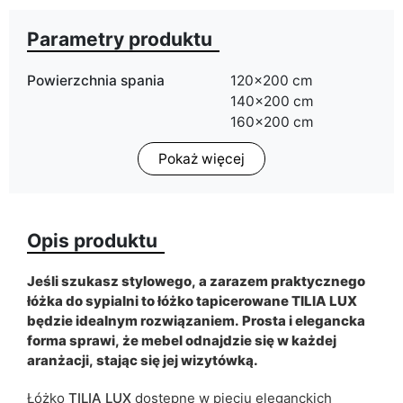
Parametry produktu
Powierzchnia spania
120x200 cm
140x200 cm
160x200 cm
180x200 cm
Pokaż więcej
Pojemnik na pościel
tak
ean13
5905723942727
Opis produktu
Termin dostawy:
14 dni roboczych
Jeśli szukasz stylowego, a zarazem praktycznego
Ze względu na proces produkcyjny i właściwości materiałów,
łóżka do sypialni to łóżko tapicerowane TILIA LUX
możliwe są tolerancje wymiarowe na poziomie +/- 2–3 cm.
będzie idealnym rozwiązaniem. Prosta i elegancka
forma sprawi, że mebel odnajdzie się w każdej
aranżacji, stając się jej wizytówką.
Łóżko
TILIA LUX
dostępne w pięciu eleganckich