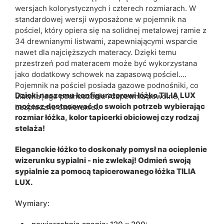
wersjach kolorystycznych i czterech rozmiarach. W
standardowej wersji wyposażone w pojemnik na
pościel, który opiera się na solidnej metalowej ramie z
34 drewnianymi listwami, zapewniającymi wsparcie
nawet dla najcięższych materacy. Dzięki temu
przestrzeń pod materacem może być wykorzystana
jako dodatkowy schowek na zapasową pościel.
Pojemnik na pościel posiada gazowe podnośniki, co
Dzięki naszemu konfiguratorowi łóżko TILIA LUX
ułatwia jego podnoszenie i zapewnia powolne,
możesz dostosować do swoich potrzeb wybierając
bezpieczne otwieranie..
rozmiar łóżka, kolor tapicerki obiciowej czy rodzaj
stelaża!
Eleganckie łóżko to doskonały pomysł na ocieplenie
wizerunku sypialni - nie zwlekaj! Odmień swoją
sypialnie za pomocą tapicerowanego łóżka TILIA
LUX.
Wymiary: