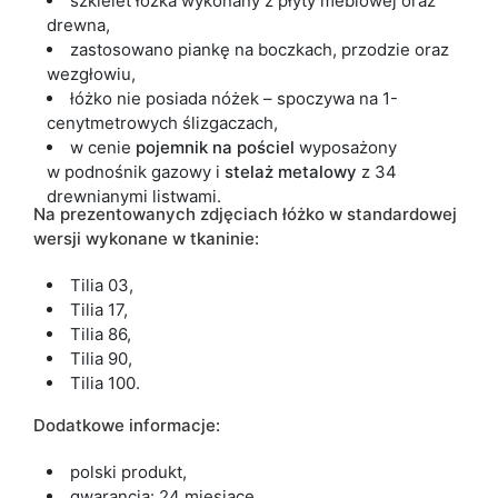
szkielet łóżka wykonany z płyty meblowej oraz
drewna,
zastosowano piankę na boczkach, przodzie oraz
wezgłowiu,
łóżko nie posiada nóżek – spoczywa na 1-
cenytmetrowych ślizgaczach,
w cenie
pojemnik
na
pościel
wyposażony
w podnośnik gazowy i
stelaż
metalowy
z 34
drewnianymi listwami.
Na prezentowanych zdjęciach łóżko w standardowej
wersji wykonane w tkaninie:
Tilia 03,
Tilia 17,
Tilia 86,
Tilia 90,
Tilia 100.
Dodatkowe informacje:
polski produkt,
gwarancja: 24 miesiące,