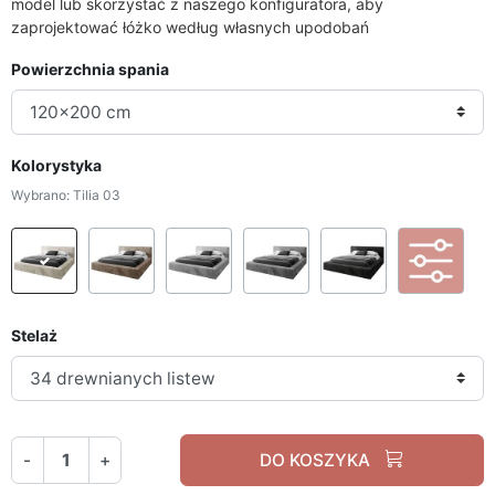
model lub skorzystać z naszego konfiguratora, aby
zaprojektować łóżko według własnych upodobań
Powierzchnia spania
Kolorystyka
Wybrano: Tilia 03
Tilia 03
Tilia 17
Tilia 86
Tilia 90
Tilia 100
Per
Stelaż
-
+
DO KOSZYKA