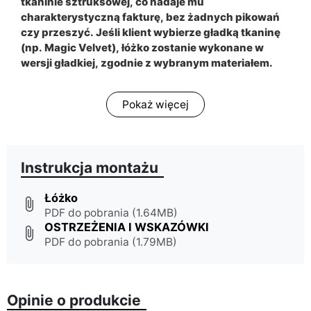
tkaninie sztruksowej, co nadaje mu
charakterystyczną fakturę, bez żadnych pikowań
czy przeszyć. Jeśli klient wybierze gładką tkaninę
(np. Magic Velvet), łóżko zostanie wykonane w
wersji gładkiej, zgodnie z wybranym materiałem.
Pokaż więcej
Instrukcja montażu
Łóżko
attach_file
PDF do pobrania (1.64MB)
OSTRZEŻENIA I WSKAZÓWKI
attach_file
PDF do pobrania (1.79MB)
Opinie o produkcie