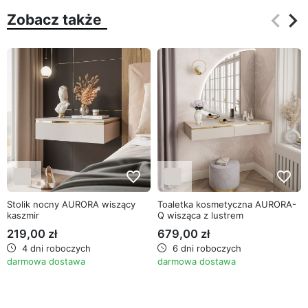
keyboard_arrow_left
keyboard_arrow_right
Zobacz także
Poprz
Na
favorite_border
favorite_border
Stolik nocny AURORA wiszący
Toaletka kosmetyczna AURORA-
kaszmir
Q wisząca z lustrem
219,00 zł
679,00 zł
4 dni roboczych
6 dni roboczych
darmowa dostawa
darmowa dostawa