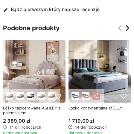
Bądź pierwszym który napisze recenzję
edit
keyboard_arrow_left
keyboard_arrow_right
Podobne produkty
Poprz
Na
favorite_border
favorite_border
Łóżko tapicerowane ASHLEY z
Łóżko kontynentalne MOLLY
pojemnikiem
2 389,00 zł
1 719,00 zł
14 dni roboczych
14 dni roboczych
darmowa dostawa
darmowa dostawa