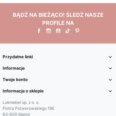
BĄDŹ NA BIEŻĄCO! ŚLEDŹ NASZE
PROFILE NA

Przydatne linki

Informacje

Twoje konto

Informacja o sklepie
Lukmebel sp. z o. o.
Piotra Potworowskiego 19E
63-600 Kępno