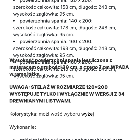
powierzchnia spania: 120 x 200:
szerokość całkowita: 158 cm, długość: 248 cm,
wysokość zagłówka: 95 cm.
powierzchnia spania: 140 x 200
:
szerokość całkowita: 178 cm, długość: 248 cm,
wysokość zagłówka: 95 cm.
powierzchnia spania: 160 x 200
:
szerokość całkowita: 198 cm, długość: 248 cm,
wysokość zagłówka: 95 cm.
Wysokość powierzchni spania jest liczona z
powierzchnia spania: 180 x 200
:
materacem o grubości 20 cm, z czego 7 cm WPADA
szerokość całkowita: 218 cm, długość: 248 cm,
w ramę łóżka.
wysokość zagłówka: 95 cm.
UWAGA: STELAŻ W ROZMIARZE 120x200
WYSTĘPUJE TYLKO I WYŁĄCZNIE W WERSJI Z 34
DREWNIANYMI LISTWAMI.
Kolorystyka:
możliwość wyboru
wyżej
Wykonanie: