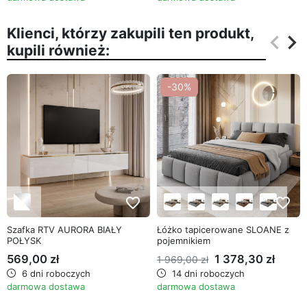
Klienci, którzy zakupili ten produkt,
keyboard_arrow_left
keyboard_arrow_right
kupili również:
Poprz
Na
-30%
favorite_border
favorite_border
Szafka RTV AURORA BIAŁY
Łóżko tapicerowane SLOANE z
POŁYSK
pojemnikiem
569,00 zł
1 378,30 zł
1 969,00 zł
6 dni roboczych
14 dni roboczych
darmowa dostawa
darmowa dostawa