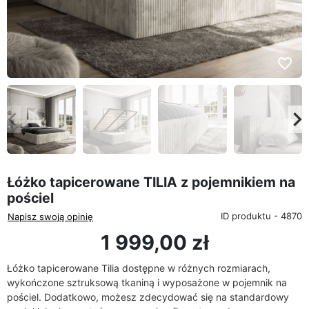
favorite_border
eyboard_arrow_left
keyboard_arrow_rig
Poprzedni
Na
Łóżko tapicerowane TILIA z pojemnikiem na
pościel
ID produktu - 4870
Napisz swoją opinię
1 999,00 zł
Łóżko tapicerowane Tilia dostępne w różnych rozmiarach,
wykończone sztruksową tkaniną i wyposażone w pojemnik na
pościel. Dodatkowo, możesz zdecydować się na standardowy