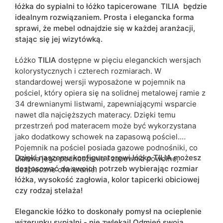
łóżka do sypialni to łóżko tapicerowane
TILIA
będzie
Ze względu na proces produkcyjny i właściwości materiałów,
idealnym rozwiązaniem. Prosta i elegancka forma
możliwe są tolerancje wymiarowe na poziomie +/- 2–3 cm.
sprawi, że mebel odnajdzie się w każdej aranżacji,
stając się jej wizytówką.
Łóżko
TILIA
dostępne w pięciu eleganckich wersjach
kolorystycznych i czterech rozmiarach. W
standardowej wersji wyposażone w pojemnik na
pościel, który opiera się na solidnej metalowej ramie z
34 drewnianymi listwami, zapewniającymi wsparcie
nawet dla najcięższych materacy. Dzięki temu
przestrzeń pod materacem może być wykorzystana
jako dodatkowy schowek na zapasową pościel.
Pojemnik na pościel posiada gazowe podnośniki, co
Dzięki naszemu konfiguratorowi łóżko TILIA możesz
ułatwia jego podnoszenie i zapewnia powolne,
dostosować do swoich potrzeb wybierając rozmiar
bezpieczne otwieranie.
łóżka, wysokość zagłowia, kolor tapicerki obiciowej
czy rodzaj stelaża!
Eleganckie łóżko to doskonały pomysł na ocieplenie
wizerunku sypialni - nie zwlekaj! Odmień swoją