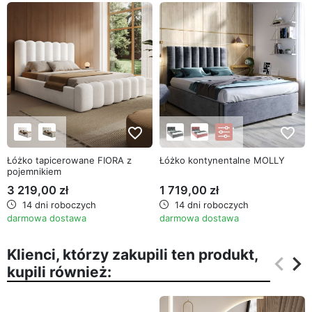
favorite_border
favorite_border
Łóżko tapicerowane FIORA z
Łóżko kontynentalne MOLLY
pojemnikiem
3 219,00 zł
1 719,00 zł
14 dni roboczych
14 dni roboczych
darmowa dostawa
darmowa dostawa
Klienci, którzy zakupili ten produkt,
keyboard_arrow_left
keyboard_arrow_right
kupili również:
Poprz
Na