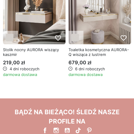
favorite_border
favorite_border
Stolik nocny AURORA wiszący
Toaletka kosmetyczna AURORA-
kaszmir
Q wisząca z lustrem
219,00 zł
679,00 zł
4 dni roboczych
6 dni roboczych
darmowa dostawa
darmowa dostawa
BĄDŹ NA BIEŻĄCO! ŚLEDŹ NASZE
PROFILE NA