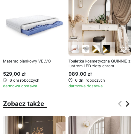
favorite_border
favorite_border
Materac piankowy VELVO
Toaletka kosmetyczna QUINNIE z
lustrem LED złoty chrom
529,00 zł
989,00 zł
6 dni roboczych
6 dni roboczych
darmowa dostawa
darmowa dostawa
keyboard_arrow_left
keyboard_arrow_right
Zobacz także
Poprz
Na