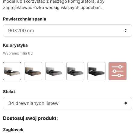
model lub skorzystać z naszego konfiguratora, aby
zaprojektować łóżko według własnych upodobań.
Powierzchnia spania
Kolorystyka
Wybrano: Tilia 03
Tilia 03
Tilia 17
Tilia 86
Tilia 90
Tilia 100
Per
Stelaż
Dostosuj swój produkt:
Zagłówek