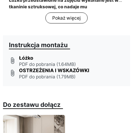
Łóżko przedstawione na zdjęciu wykonane jest w
tkaninie sztruksowej, co nadaje mu
charakterystyczną fakturę, bez żadnych pikowań
Pokaż więcej
czy przeszyć. Jeśli klient wybierze gładką tkaninę
(np. Magic Velvet), łóżko zostanie wykonane w
wersji gładkiej, zgodnie z wybranym materiałem.
Instrukcja montażu
Łóżko
attach_file
PDF do pobrania (1.64MB)
OSTRZEŻENIA I WSKAZÓWKI
attach_file
PDF do pobrania (1.79MB)
Do zestawu dołącz