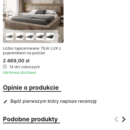
favorite_border
Łóżko tapicerowane TILIA LUX z
pojemnikiem na pościel
2 469,00 zł
14 dni roboczych
darmowa dostawa
Opinie o produkcie
Bądź pierwszym który napisze recenzję
edit
keyboard_arrow_left
keyboard_arrow_right
Podobne produkty
Poprz
Na