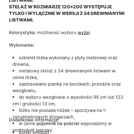
LISTWAMI.
STELAŻ W ROZMIARZE 120x200 WYSTĘPUJE
TYLKO I WYŁĄCZNIE W WERSJI Z 34 DREWNIANYMI
LISTWAMI.
Kolorystyka:
możliwość wyboru
wyżej
Wykonanie:
szkielet łóżka wykonany z płyty meblowej oraz
drewna,
metalowy
stelaż
z 34 drewnianymi listwami w
cenie łóżka,
zastosowano piankę na boczkach, przodzie oraz
wezgłowiu,
do wyboru wezgłowie o wysokości 95 cm lub 123
cm i grubości 13 cm,
łóżko nie posiada nóżek – spoczywa na 1-
cenytmetrowych ślizgaczach,
Dodatkowe informacje:
w cenie
pojemnik
na
pościel
wyposażony w
podnośnik gazowy.
polski produkt,