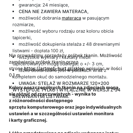
gwarancja: 24 miesiące,
CENA NIE ZAWIERA MATERACA,
możliwość dobrania
materaca
w pasującym
rozmiarze,
możliwość wyboru rodzaju oraz koloru obicia
tapicerki,
możliwość dokupienia stelaża z 48 drewnianymi
listwami -
dopłata 100 zł
,
Nie prowadzimy sprzedaży próbek tkanin. Możliwość
wszystkie wymiary i kształty mebli
zamówienia próbek tkanin przez
tapicerowanych mogą odbiegać o +/- 3 cm,
stronę
https://artmeb-hurt.pl/sklep
wpisując w ilości
łóżko dostarczane jest w paczkach wraz z
0,1 m.
kompletem okuć do samodzielnego montażu.
UWAGA: STELAŻ W ROZMIARZE 120x200
Kolory poszczególnych tkanin na zdjęciach mogą
WYSTĘPUJE TYLKO I WYŁĄCZNIE W WERSJI Z 34
się różnić od rzeczywistych - wynika to
DREWNIANYMI LISTWAMI.
z różnorodności dostępnego
sprzętu komputerowego oraz jego indywidualnych
ustawień a w szczególności ustawień monitora
i karty graficznej.