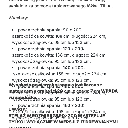
sypialnie za pomocą tapicerowanego łóżka
TILIA
.
Wymiary:
powierzchnia spania: 90 x 200:
szerokość całkowita: 108 cm, długość: 224 cm,
wysokość zagłówka: 95 cm lub 123 cm.
powierzchnia spania: 120 x 200:
szerokość całkowita: 138 cm, długość: 224 cm,
wysokość zagłówka: 95 cm lub 123 cm.
powierzchnia spania: 140 x 200:
szerokość całkowita: 158 cm, długość: 224 cm,
wysokość zagłówka: 95 cm lub 123 cm.
Wysokość powierzchni spania jest liczona z
powierzchnia spania: 160 x 200:
materacem o grubości 20 cm, z czego 7 cm WPADA
szerokość całkowita: 178 cm, długość: 224 cm,
w ramę łóżka.
wysokość zagłówka: 95 cm lub 123 cm.
powierzchnia spania: 180 x 200:
UWAGA:
szerokość całkowita: 198 cm, długość 224 cm,
STELAŻ W ROZMIARZE 90x200 WYSTĘPUJE
wysokość zagłówka: 95 cm lub 123 cm.
TYLKO I WYŁĄCZNIE W WERSJI Z 17 DREWNIANYMI