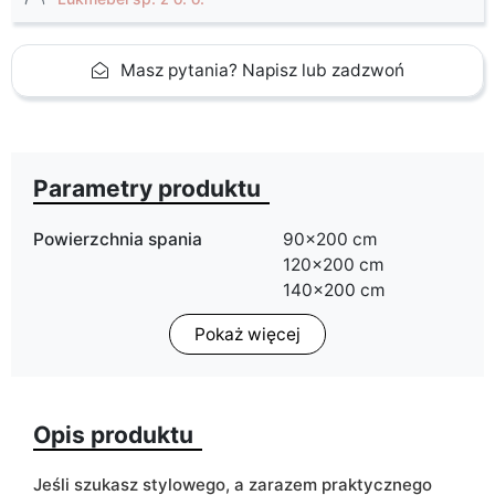
Masz pytania? Napisz lub zadzwoń
Parametry produktu
Powierzchnia spania
90x200 cm
120x200 cm
140x200 cm
160x200 cm
Pokaż więcej
180x200 cm
Pojemnik na pościel
tak
Opis produktu
ean13
5905723942925
Jeśli szukasz stylowego, a zarazem praktycznego
Termin dostawy:
14 dni roboczych