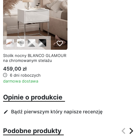
favorite_border
Stolik nocny BLANCO GLAMOUR
na chromowanym stelażu
459,00 zł
6 dni roboczych
darmowa dostawa
Opinie o produkcie
Bądź pierwszym który napisze recenzję
edit
keyboard_arrow_left
keyboard_arrow_right
Podobne produkty
Poprz
Na