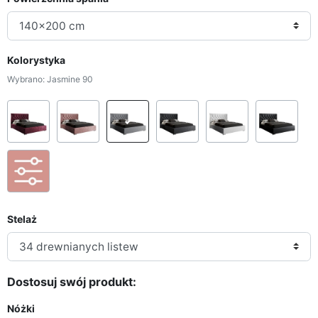
Kolorystyka
Wybrano: Jasmine 90
French Velvet 663
French Velvet 682
Jasmine 90
Jasmine 96
Madryt 920
Mad
Personalizacja Tkaniny
Stelaż
Dostosuj swój produkt:
Nóżki