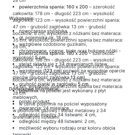
28 cm
powierzchnia spania: 160 x 200
– szerokość
całkowita: 178 cm - długość 223 cm - wysokość
Wykonanie:
zagłówka: 123 cm – wysokość powierzchni spania:
47 cm - grubość zagłówka: 13 cm - grubość
nowoczesna stylistyka,
boczków: 8 cm, wysokość z nóżkami bez materaca:
gł. pojemnika ok. 18 cm,
35 cm, wysokość powierzchni spania bez materaca:
wezgłowie
ozdobione guzikami,
28 cm,
chromowane, czarne, białe oraz bukowe nóżki -
powierzchnia spania: 180 x 200
– szerokość
wysokość
5 cm,
całkowita: 198 cm - długość 223 cm - wysokość
stelaż składa się z 34 drewnianych listew,
zagłówka: 123 cm – wysokość powierzchni spania:
wezgłowie (
123 cm
) pozwoli na wygodnie oparcie
47 cm - grubość zagłówka: 13 cm - grubość
pleców (grubość zagłówka
13 cm
),
boczków: 8 cm, wysokość z nóżkami bez materaca:
grubość pianki w zagłówku
5 cm
,
35 cm, wysokość powierzchni spania bez materaca:
Dodatkowe informacje:
pojemnik
na pościel jest wykonany z płyt
28 cm
meblowych,
polski produkt,
w cenie pojemnik na pościel
wyposażony
gwarancja: 24 miesiące,
w
podnośnik gazowy i stelaż metalowy z 34
odległość między 34 listwami: 4 cm,
drewnianymi listwami.
odległość między 48 listwami: 2 cm,
możliwość wyboru rodzaju oraz koloru obicia
tapicerki,