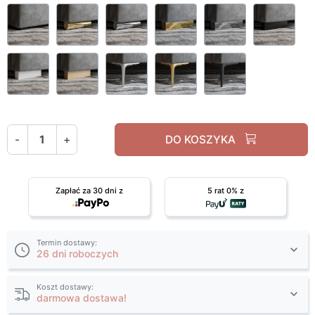
Ślizgi
Owalne nóżki złoty chrom
Owalne nóżki srebrny chrom
Kwadratowe nóżki złot
Kwadratowe n
Cza
Białe kwadratowe nóżki
Bukowe kwadratowe nóżki
Wysokie srebrne nóżki
Wysokie złote nóżki
Wysokie czar
-
+
DO KOSZYKA
Zapłać za 30 dni z
5 rat 0% z
Termin dostawy:
26 dni roboczych
Koszt dostawy:
darmowa dostawa!