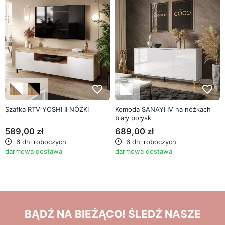
favorite_border
favorite_border
Szafka RTV YOSHI II NÓŻKI
Komoda SANAYI IV na nóżkach
biały połysk
589,00 zł
689,00 zł
6 dni roboczych
6 dni roboczych
darmowa dostawa
darmowa dostawa
BĄDŹ NA BIEŻĄCO! ŚLEDŹ NASZE