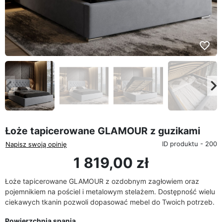
favorite_border
eyboard_arrow_left
keyboard_arrow_rig
Poprzedni
Na
Łoże tapicerowane GLAMOUR z guzikami
ID produktu - 200
Napisz swoją opinię
1 819,00 zł
Łoże tapicerowane GLAMOUR z ozdobnym zagłowiem oraz
pojemnikiem na pościel i metalowym stelażem. Dostępność wielu
ciekawych tkanin pozwoli dopasować mebel do Twoich potrzeb.
Powierzchnia spania