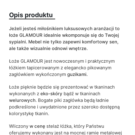
Termin dostawy:
26 dni roboczych
Ze względu na proces produkcyjny i właściwości materiałów,
Opis produktu
możliwe są tolerancje wymiarowe na poziomie +/- 2–3 cm.
Jeżeli jesteś miłośnikiem luksusowych aranżacji to
łoże GLAMOUR idealnie wkomponuje się do Twojej
sypialni. Mebel nie tylko zapewni komfortowy sen,
ale także wizualnie odnowi wnętrze.
Łoże GLAMOUR jest nowoczesnym i praktycznym
łóżkiem tapicerowanym z elegancko pikowanym
zagłówkiem wykończonym
guzikami.
Łoże pięknie będzie się prezentować w tkaninach
wykonanych z
eko-skóry
bądź w tkaninach
welurowych
. Bogate piki zagłówka będą ładnie
podkreślone i uwydatnione przez szeroko dostępną
kolorystykę tkanin.
Wliczony
w cenę
stelaż łóżka, który Państwu
oferujemy wykonany jest na mocnej ramie metalowej