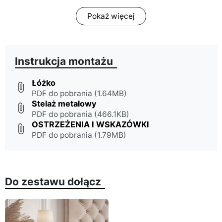
Pokaż więcej
Instrukcja montażu
Łóżko
attach_file
PDF do pobrania (1.64MB)
Stelaż metalowy
attach_file
PDF do pobrania (466.1KB)
OSTRZEŻENIA I WSKAZÓWKI
attach_file
PDF do pobrania (1.79MB)
Do zestawu dołącz