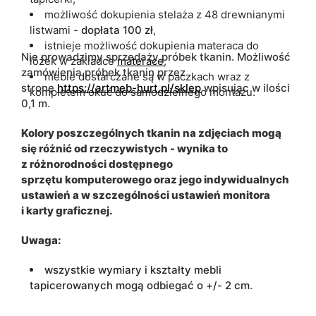
możliwość dokupienia stelaża z 48 drewnianymi
listwami -
dopłata 100 zł
,
istnieje możliwość dokupienia materaca do
Nie prowadzimy sprzedaży próbek tkanin. Możliwość
łóżek w zakładce
materace
,
zamówienia próbek tkanin przez
meble dostarczane są w paczkach wraz z
stronę
https://artmeb-hurt.pl/sklep
wpisując w ilości
kompletem okuć do samodzielnego montażu.
0,1 m.
Kolory poszczególnych tkanin na zdjęciach mogą
się różnić od rzeczywistych - wynika to
z różnorodności dostępnego
sprzętu komputerowego oraz jego indywidualnych
ustawień a w szczególności ustawień monitora
i karty graficznej.
Uwaga:
wszystkie wymiary i kształty mebli
tapicerowanych mogą odbiegać o +/- 2 cm
.