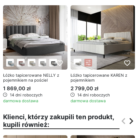
favorite_border
favorite_border
Łóżko tapicerowane NELLY z
Łóżko tapicerowane KAREN z
pojemnikiem na pościel
pojemnikiem
1 869,00 zł
2 799,00 zł
14 dni roboczych
14 dni roboczych
darmowa dostawa
darmowa dostawa
Klienci, którzy zakupili ten produkt,
keyboard_arrow_left
keyboard_arrow_right
kupili również:
Poprz
Na