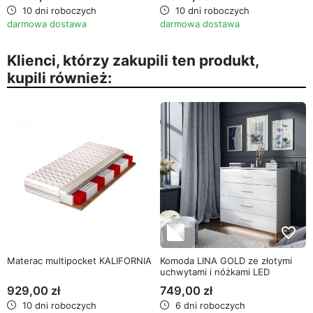
10 dni roboczych
10 dni roboczych
darmowa dostawa
darmowa dostawa
Klienci, którzy zakupili ten produkt,
kupili również:
favorite_border
favorite_border
Materac multipocket KALIFORNIA
Komoda LINA GOLD ze złotymi
uchwytami i nóżkami LED
929,00 zł
749,00 zł
10 dni roboczych
6 dni roboczych