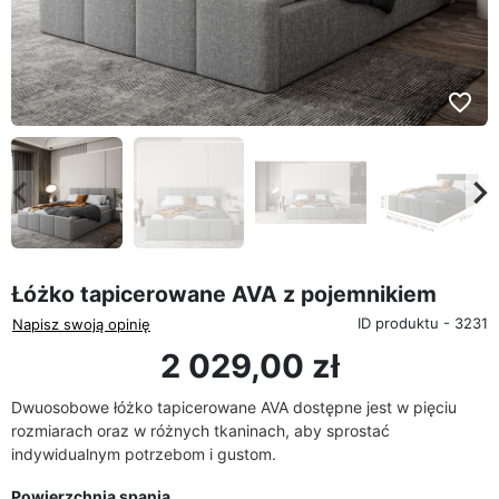
favorite_border
eyboard_arrow_left
keyboard_arrow_rig
Poprzedni
Na
Łóżko tapicerowane AVA z pojemnikiem
ID produktu - 3231
Napisz swoją opinię
2 029,00 zł
Dwuosobowe łóżko tapicerowane AVA dostępne jest w pięciu
rozmiarach oraz w różnych tkaninach, aby sprostać
indywidualnym potrzebom i gustom.
Powierzchnia spania