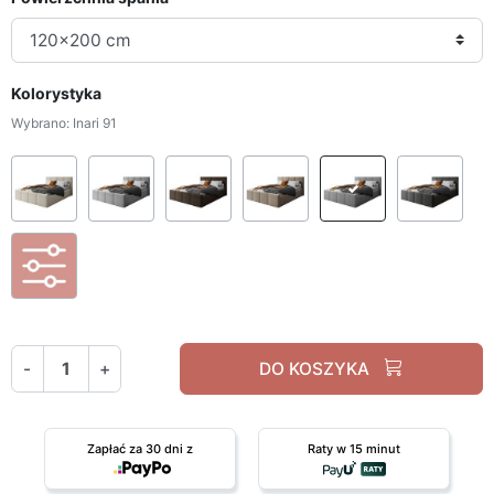
Kolorystyka
Wybrano: Inari 91
Ascot Pearl
Ascot Toffee
Boston Brown
Boston Trufa
Inari 91
Jas
Personalizacja Tkaniny
-
+
DO KOSZYKA
Zapłać za 30 dni z
Raty w 15 minut