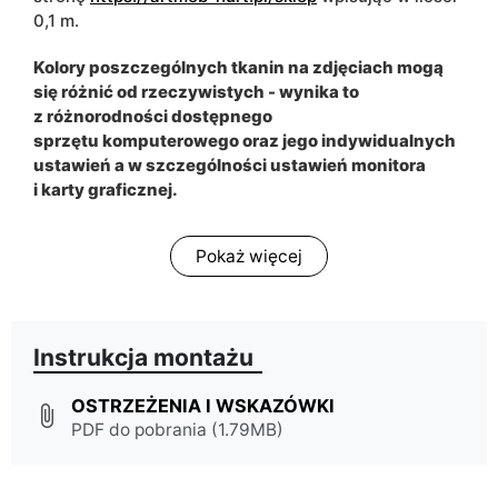
0,1 m.
Kolory poszczególnych tkanin na zdjęciach mogą
się różnić od rzeczywistych - wynika to
z różnorodności dostępnego
sprzętu komputerowego oraz jego indywidualnych
ustawień a w szczególności ustawień monitora
i karty graficznej.
Pokaż więcej
Instrukcja montażu
OSTRZEŻENIA I WSKAZÓWKI
attach_file
PDF do pobrania (1.79MB)