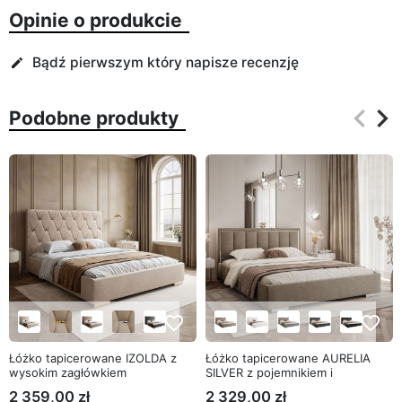
Opinie o produkcie
Bądź pierwszym który napisze recenzję
edit
keyboard_arrow_left
keyboard_arrow_right
Podobne produkty
Poprz
Na
favorite_border
favorite_border
Łóżko tapicerowane IZOLDA z
Łóżko tapicerowane AURELIA
wysokim zagłówkiem
SILVER z pojemnikiem i
metalowym stelażem
2 359,00 zł
2 329,00 zł