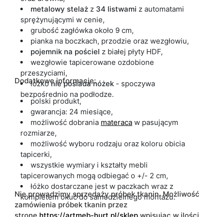
metalowy stelaż
z
34 listwami
z automatami
sprężynującymi w cenie,
grubość zagłówka około 9 cm,
pianka na boczkach, przodzie oraz wezgłowiu,
pojemnik
na pościel
z białej płyty HDF,
wezgłowie tapicerowane ozdobione
przeszyciami,
Dodatkowe informacje:
łóżko
nie posiada nóżek
- spoczywa
bezpośrednio na podłodze.
polski produkt,
gwarancja: 24 miesiące,
możliwość dobrania
materaca
w pasującym
rozmiarze,
możliwość wyboru rodzaju oraz koloru obicia
tapicerki,
wszystkie wymiary i kształty mebli
tapicerowanych mogą odbiegać o +/- 2 cm,
łóżko dostarczane jest w paczkach wraz z
Nie prowadzimy sprzedaży próbek tkanin. Możliwość
kompletem okuć do samodzielnego montażu.
zamówienia próbek tkanin przez
stronę
https://artmeb-hurt.pl/sklep
wpisując w ilości