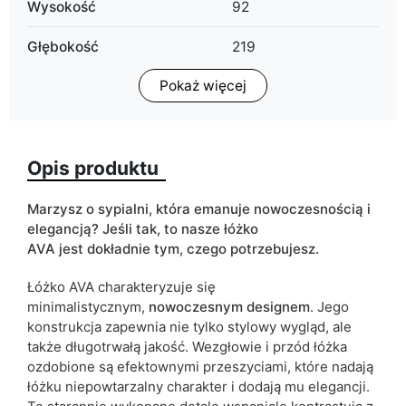
Wysokość
92
Głębokość
219
Pokaż więcej
Powierzchnia spania
90x200 cm
120x200 cm
140x200 cm
160x200 cm
Opis produktu
180x200 cm
Marzysz o sypialni, która emanuje nowoczesnością i
Rodzaj łóżka
dwuosobowe
elegancją? Jeśli tak, to nasze łóżko
AVA jest dokładnie tym, czego potrzebujesz.
Pojemnik na pościel
tak
Łóżko AVA charakteryzuje się
ean13
5905723928042
minimalistycznym,
nowoczesnym
designem
. Jego
konstrukcja zapewnia nie tylko stylowy wygląd, ale
Termin dostawy:
28 dni roboczych
także długotrwałą jakość. Wezgłowie i przód łóżka
Ze względu na proces produkcyjny i właściwości materiałów,
ozdobione są efektownymi przeszyciami, które nadają
możliwe są tolerancje wymiarowe na poziomie +/- 2–3 cm.
łóżku niepowtarzalny charakter i dodają mu elegancji.