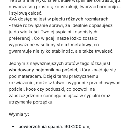
Te starannie wykonane detale wspaniale kontrastują z
nowoczesną prostotą konstrukcji, tworząc harmonijną
i stylową całość.
AVA dostępna jest w
pięciu różnych
rozmiarach
-
takie rozwiązanie sprawi, że idealnie dopasujesz
je do wielkości Twojej sypialni i osobistych
preferencji. Co więcej, nasze łóżko zostało
wyposażone w solidny
stelaż
metalowy
, co
gwarantuje nie tylko stabilność, ale także trwałość.
Jednym z najważniejszych atutów tego łóżka jest
wbudowany pojemnik na pościel
, który znajduje się
pod materacem. Dzięki temu praktycznemu
rozwiązaniu, możesz łatwo i wygodnie przechowywać
pościel, koce czy poduszki, co pozwoli na
zaoszczędzenie cennego miejsca w sypialni oraz
utrzymanie porządku.
Wymiary:
powierzchnia spania
:
90x200 cm
,