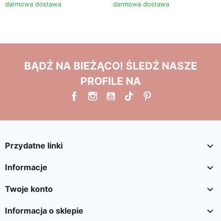
darmowa dostawa
darmowa dostawa
BĄDŹ NA BIEŻĄCO! ŚLEDŹ NASZE
PROFILE NA

Przydatne linki

Informacje

Twoje konto

Informacja o sklepie