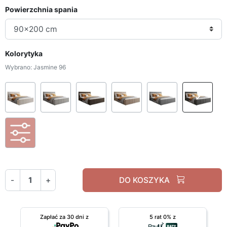
Powierzchnia spania
Kolorytyka
Wybrano: Jasmine 96
Ascot Pearl
Ascot Toffee
Boston Brown
Boston Trufa
Inari 91
Jas
Personalizacja Tkaniny
-
+
DO KOSZYKA
Zapłać za 30 dni z
5 rat 0% z