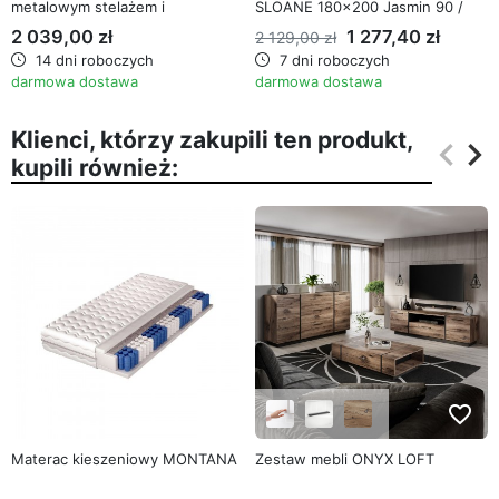
metalowym stelażem i
SLOANE 180x200 Jasmin 90 /
pojemnikiem
chrom
2 039,00 zł
1 277,40 zł
2 129,00 zł
14 dni roboczych
7 dni roboczych
darmowa dostawa
darmowa dostawa
Klienci, którzy zakupili ten produkt,
keyboard_arrow_left
keyboard_arrow_right
kupili również:
Poprz
Na
favorite_border
favorite_border
Materac kieszeniowy MONTANA
Zestaw mebli ONYX LOFT