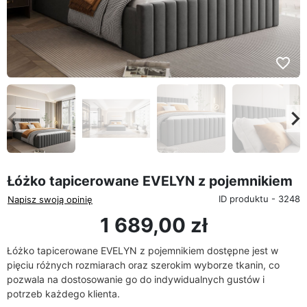
favorite_border
eyboard_arrow_left
keyboard_arrow_rig
Poprzedni
Na
Łóżko tapicerowane EVELYN z pojemnikiem
ID produktu - 3248
Napisz swoją opinię
1 689,00 zł
Łóżko tapicerowane EVELYN z pojemnikiem dostępne jest w
pięciu różnych rozmiarach oraz szerokim wyborze tkanin, co
pozwala na dostosowanie go do indywidualnych gustów i
potrzeb każdego klienta.