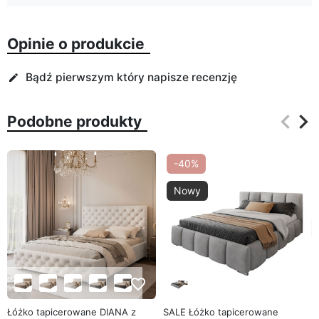
Opinie o produkcie
Bądź pierwszym który napisze recenzję
edit
keyboard_arrow_left
keyboard_arrow_right
Podobne produkty
Poprz
Na
-40%
Nowy
favorite_border
favorite_border
Łóżko tapicerowane DIANA z
SALE Łóżko tapicerowane