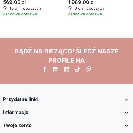
569,00 zł
1 989,00 zł
10 dni roboczych
6 dni roboczych
darmowa dostawa
darmowa dostawa
BĄDŹ NA BIEŻĄCO! ŚLEDŹ NASZE
PROFILE NA

Przydatne linki

Informacje

Twoje konto