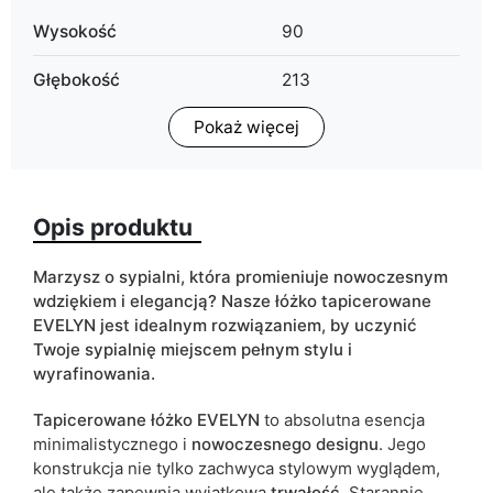
Wysokość
90
Głębokość
213
Pokaż więcej
Powierzchnia spania
90x200 cm
120x200 cm
140x200 cm
160x200 cm
Opis produktu
180x200 cm
Marzysz o sypialni, która promieniuje nowoczesnym
Rodzaj łóżka
dwuosobowe
wdziękiem i elegancją? Nasze łóżko tapicerowane
EVELYN jest idealnym rozwiązaniem, by uczynić
Pojemnik na pościel
tak
Twoje sypialnię miejscem pełnym stylu i
wyrafinowania.
ean13
5905723927762
Tapicerowane
łóżko EVELYN
to absolutna esencja
Termin dostawy:
14 dni roboczych
minimalistycznego i
nowoczesnego
designu
. Jego
Ze względu na proces produkcyjny i właściwości materiałów,
konstrukcja nie tylko zachwyca stylowym wyglądem,
możliwe są tolerancje wymiarowe na poziomie +/- 2–3 cm.
ale także zapewnia wyjątkową
trwałość
. Starannie