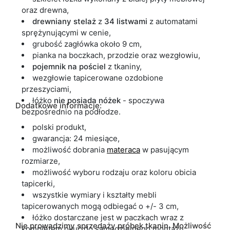
oraz drewna,
drewniany stelaż
z
34 listwami
z automatami
sprężynującymi w cenie,
grubość zagłówka około 9 cm,
pianka na boczkach, przodzie oraz wezgłowiu,
pojemnik
na pościel
z tkaniny,
wezgłowie tapicerowane ozdobione
przeszyciami,
łóżko
nie posiada nóżek
- spoczywa
Dodatkowe informacje:
bezpośrednio na podłodze.
polski produkt,
gwarancja: 24 miesiące,
możliwość dobrania
materaca
w pasującym
rozmiarze,
możliwość wyboru rodzaju oraz koloru obicia
tapicerki,
wszystkie wymiary i kształty mebli
tapicerowanych mogą odbiegać o +/- 3 cm,
łóżko dostarczane jest w paczkach wraz z
Nie prowadzimy sprzedaży próbek tkanin. Możliwość
kompletem okuć do samodzielnego montażu.