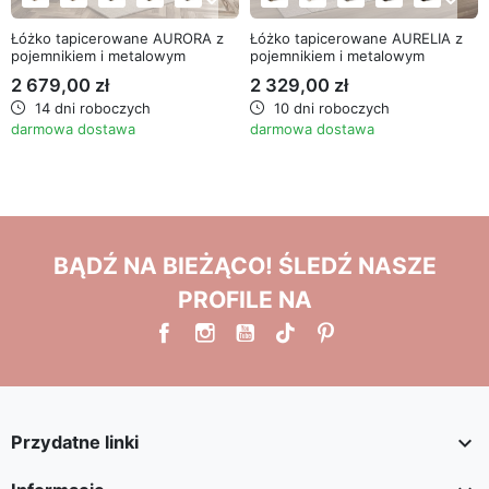
Łóżko tapicerowane AURORA z
Łóżko tapicerowane AURELIA z
pojemnikiem i metalowym
pojemnikiem i metalowym
stelażem
stelażem
2 679,00 zł
2 329,00 zł
14 dni roboczych
10 dni roboczych
darmowa dostawa
darmowa dostawa
BĄDŹ NA BIEŻĄCO! ŚLEDŹ NASZE
PROFILE NA

Przydatne linki