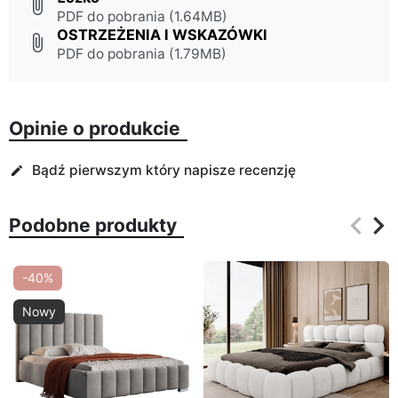
attach_file
PDF do pobrania (1.64MB)
OSTRZEŻENIA I WSKAZÓWKI
attach_file
PDF do pobrania (1.79MB)
Opinie o produkcie
Bądź pierwszym który napisze recenzję
edit
keyboard_arrow_left
keyboard_arrow_right
Podobne produkty
Poprz
Na
-40%
Nowy