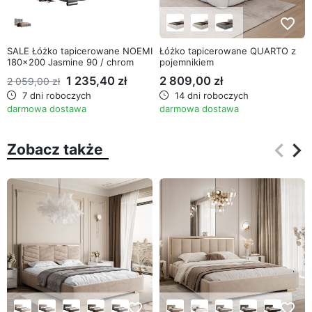
favorite_border
favorite_border
SALE Łóżko tapicerowane NOEMI
Łóżko tapicerowane QUARTO z
180x200 Jasmine 90 / chrom
pojemnikiem
1 235,40 zł
2 809,00 zł
2 059,00 zł
7 dni roboczych
14 dni roboczych
darmowa dostawa
darmowa dostawa
keyboard_arrow_left
keyboard_arrow_right
Zobacz także
Poprz
Na
favorite_border
favorite_border