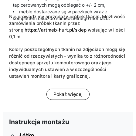
tapicerowanych mogą odbiegać o +/- 2 cm,
meble dostarczane są w paczkach wraz z
Nie prowadzimy sprzedaży próbek tkanin. Możliwość
kompletem okuć do samodzielnego montażu.
zamówienia próbek tkanin przez
stronę
https://artmeb-hurt.pl/sklep
wpisując w ilości
0,1 m.
Kolory poszczególnych tkanin na zdjęciach mogą się
różnić od rzeczywistych - wynika to z różnorodności
dostępnego sprzętu komputerowego oraz jego
indywidualnych ustawień a w szczególności
ustawień monitora i karty graficznej.
Pokaż więcej
Instrukcja montażu
Łóżko