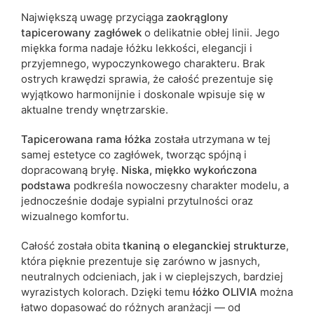
Największą uwagę przyciąga
zaokrąglony
tapicerowany zagłówek
o delikatnie obłej linii. Jego
miękka forma nadaje łóżku lekkości, elegancji i
przyjemnego, wypoczynkowego charakteru. Brak
ostrych krawędzi sprawia, że całość prezentuje się
wyjątkowo harmonijnie i doskonale wpisuje się w
aktualne trendy wnętrzarskie.
Tapicerowana rama łóżka
została utrzymana w tej
samej estetyce co zagłówek, tworząc spójną i
dopracowaną bryłę.
Niska, miękko wykończona
podstawa
podkreśla nowoczesny charakter modelu, a
jednocześnie dodaje sypialni przytulności oraz
wizualnego komfortu.
Całość została obita
tkaniną o eleganckiej strukturze
,
która pięknie prezentuje się zarówno w jasnych,
neutralnych odcieniach, jak i w cieplejszych, bardziej
wyrazistych kolorach. Dzięki temu
łóżko OLIVIA
można
łatwo dopasować do różnych aranżacji — od