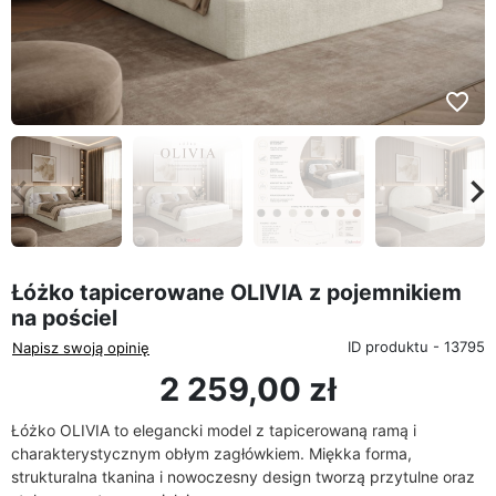
favorite_border
eyboard_arrow_left
keyboard_arrow_rig
Poprzedni
Na
Łóżko tapicerowane OLIVIA z pojemnikiem
na pościel
ID produktu - 13795
Napisz swoją opinię
2 259,00 zł
Łóżko OLIVIA to elegancki model z tapicerowaną ramą i
charakterystycznym obłym zagłówkiem. Miękka forma,
strukturalna tkanina i nowoczesny design tworzą przytulne oraz