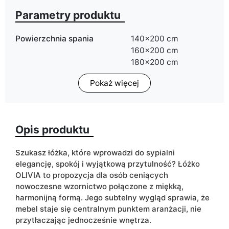
Parametry produktu
Powierzchnia spania
140x200 cm
160x200 cm
180x200 cm
Pokaż więcej
Pojemnik na pościel
tak
ean13
5906213923929
Opis produktu
Termin dostawy:
14 dni roboczych
Ze względu na proces produkcyjny i właściwości materiałów,
Szukasz łóżka, które wprowadzi do sypialni
możliwe są tolerancje wymiarowe na poziomie +/- 2–3 cm.
elegancję, spokój i wyjątkową przytulność? Łóżko
OLIVIA to propozycja dla osób ceniących
nowoczesne wzornictwo połączone z miękką,
harmonijną formą. Jego subtelny wygląd sprawia, że
mebel staje się centralnym punktem aranżacji, nie
przytłaczając jednocześnie wnętrza.