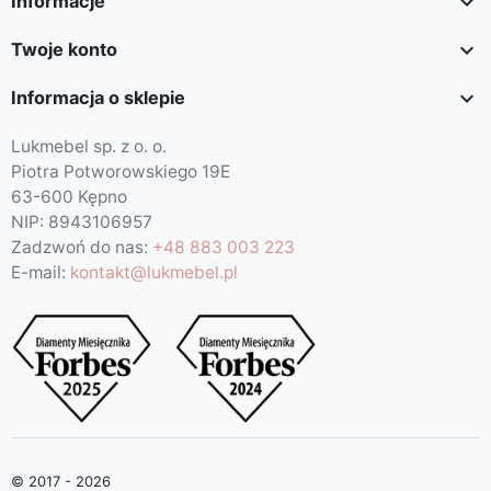

Informacje

Twoje konto

Informacja o sklepie
Lukmebel sp. z o. o.
Piotra Potworowskiego 19E
63-600 Kępno
NIP: 8943106957
Zadzwoń do nas:
+48 883 003 223
E-mail:
kontakt@lukmebel.pl
© 2017 - 2026