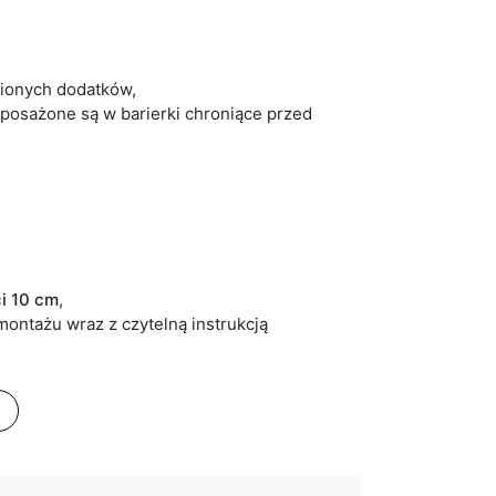
bionych dodatków,
yposażone są w barierki chroniące przed
i 10 cm
,
ntażu wraz z czytelną instrukcją