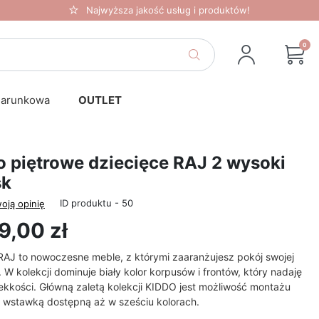
Najwyższa jakość usług i produktów!
0
darunkowa
OUTLET
o piętrowe dziecięce RAJ 2 wysoki
sk
ID produktu - 50
oją opinię
9,00 zł
RAJ to nowoczesne meble, z którymi zaaranżujesz pokój swojej
 W kolekcji dominuje biały kolor korpusów i frontów, który nadaję
ekkości. Główną zaletą kolekcji KIDDO jest możliwość montażu
z wstawką dostępną aż w sześciu kolorach.