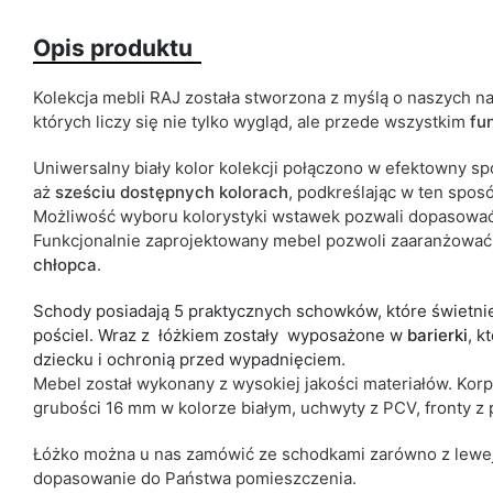
Opis produktu
Kolorystyka
Kolekcja mebli RAJ została stworzona z myślą o naszych na
których liczy się nie tylko wygląd, ale przede wszystkim
fun
Uniwersalny biały kolor kolekcji połączono w efektowny s
aż
sześciu
dostępnych kolorach
, podkreślając w ten spos
Rodzaj łóżka
Możliwość wyboru kolorystyki wstawek pozwali dopasować
Funkcjonalnie zaprojektowany mebel pozwoli zaaranżowa
Termin dostawy:
chłopca
.
Ze względu na proces produkcyjny i właściwości materiałów, możl
cm.
Schody posiadają 5 praktycznych schowków, które świetnie
pościel. Wraz z łóżkiem zostały wyposażone w
barierki
, 
dziecku i ochronią przed wypadnięciem.
Mebel został wykonany z wysokiej jakości materiałów. Kor
grubości 16 mm w kolorze białym, uchwyty z PCV, fronty z 
Łóżko można u nas zamówić ze schodkami zarówno z lewej j
dopasowanie do Państwa pomieszczenia.