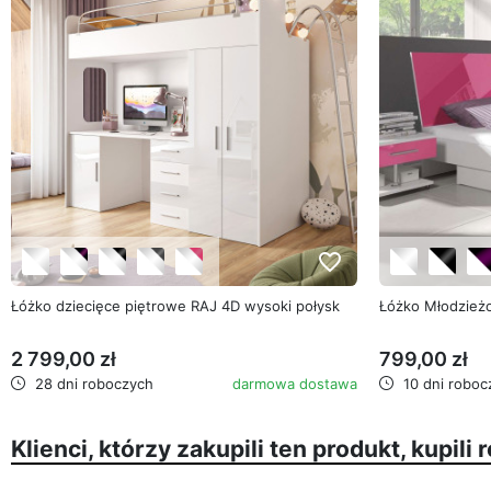
favorite_border
Łóżko dziecięce piętrowe RAJ 4D wysoki połysk
Łóżko Młodzież
2 799,00 zł
799,00 zł
28 dni roboczych
darmowa dostawa
10 dni roboc
Klienci, którzy zakupili ten produkt, kupili 