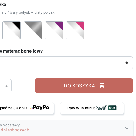
yka
ały / biały połysk + biały połysk
Biały / biały połysk + biały połysk
Biały / biały połysk + czarny połysk
Biały / biały połysk + szary połysk
Biały / biały połysk + fioletowy
Biały / biały połysk +
y materac bonellowy
+
DO KOSZYKA
płać za 30 dni z
Raty w 15 minut
min dostawy:
 dni roboczych