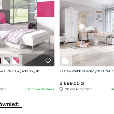
favorite_border
owe RAJ 3 wysoki połysk
Zestaw mebli dziecięcych LUNA b
3 699,00 zł
zych
darmowa dostawa
28 dni roboczych
d
również: