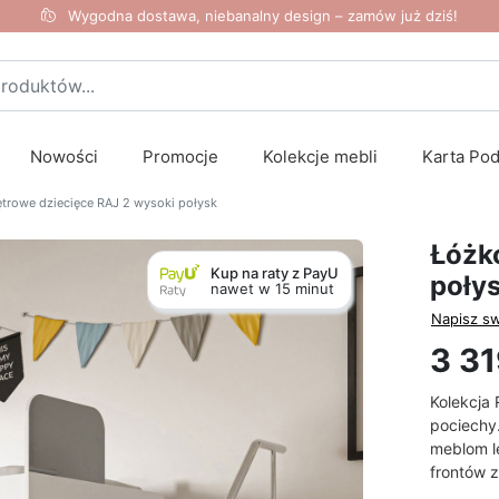
Wygodna dostawa, niebanalny design – zamów już dziś!
Nowości
Promocje
Kolekcje mebli
Karta Po
trowe dziecięce RAJ 2 wysoki połysk
Łóżk
Kup na raty z PayU
poły
nawet w 15 minut
Napisz sw
3 31
Kolekcja 
pociechy.
meblom l
frontów 