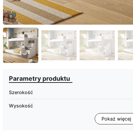
eyboard_arrow_left
Poprzedni
Parametry produktu
Szerokość
Wysokość
Pokaż więcej
Głębokość
Wykończenie