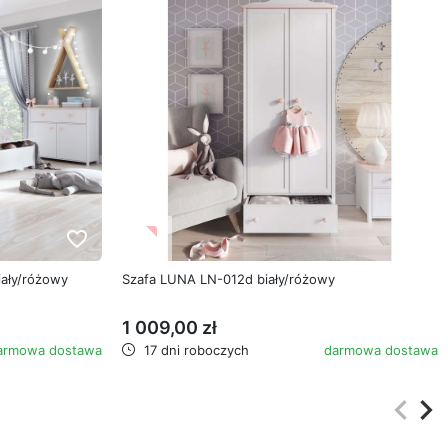
favorite_border
favorite_border
iały/różowy
Szafa LUNA LN-012d biały/różowy
1 009,00 zł
armowa dostawa
17 dni roboczych
darmowa dostawa
keyboard_arrow_left
keyboard_arrow_right
Poprz
Na