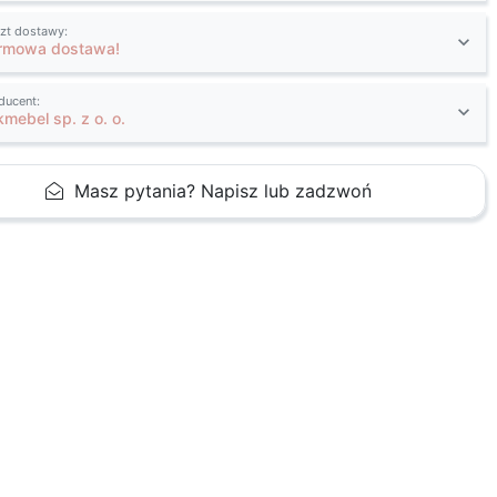
zt dostawy:
rmowa dostawa!
ducent:
kmebel sp. z o. o.
Masz pytania? Napisz lub zadzwoń