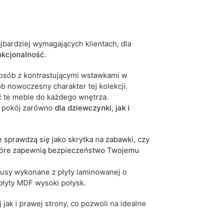
biały
czarny
jbardziej wymagających klientach, dla
fiolet
kcjonalność.
różowy
szary
posób z kontrastującymi wstawkami w
ób nowoczesny charakter tej kolekcji.
dwuosobowe
 te meble do każdego wnętrza.
ć pokój zarówno
dla dziewczynki, jak i
28 dni roboczych
iwe są tolerancje wymiarowe na poziomie +/- 2–3
 sprawdzą się jako skrytka na zabawki, czy
które zapewnią bezpieczeństwo Twojemu
pusy wykonane z płyty laminowanej o
płyty MDF wysoki połysk.
ak i prawej strony, co pozwoli na idealne