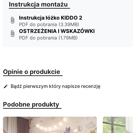
Instrukcja montażu
Instrukcja łóżko KIDDO 2
attach_file
PDF do pobrania (3.39MB)
OSTRZEŻENIA I WSKAZÓWKI
attach_file
PDF do pobrania (1.79MB)
Opinie o produkcie
Bądź pierwszym który napisze recenzję
edit
Podobne produkty