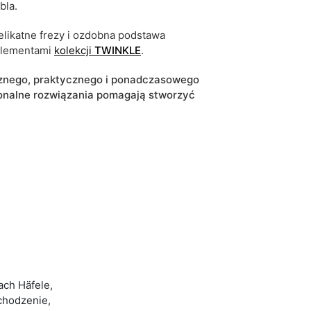
bla.
elikatne frezy i ozdobna podstawa
 elementami
kolekcji
TWINKLE
.
ecznego, praktycznego i ponadczasowego
jonalne rozwiązania pomagają stworzyć
ch Häfele,
chodzenie,