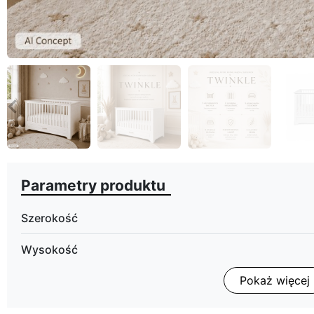
eyboard_arrow_left
Poprzedni
Parametry produktu
Szerokość
Wysokość
Pokaż więcej
Głębokość
Powierzchnia spania