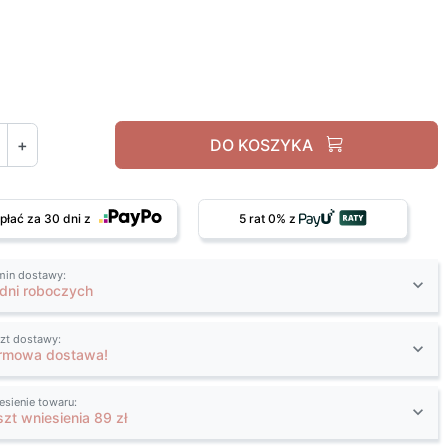
Biały mat
+
DO KOSZYKA
płać za 30 dni z
5 rat 0% z
min dostawy:
 dni roboczych
zt dostawy:
rmowa dostawa!
esienie towaru:
szt wniesienia 89 zł