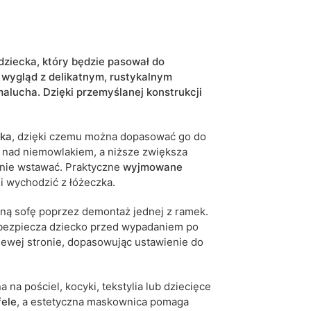
biały
5906213921901
dziecka, który będzie pasował do
 wygląd z delikatnym, rustykalnym
malucha. Dzięki przemyślanej konstrukcji
17 dni roboczych
iwe są tolerancje wymiarowe na poziomie +/- 2–3
ska
, dzięki czemu można dopasować go do
ę nad niemowlakiem, a niższe zwiększa
lnie wstawać. Praktyczne
wyjmowane
 wychodzić z łóżeczka.
ną sofę poprzez demontaż jednej z ramek.
abezpiecza dziecko przed wypadaniem po
lewej stronie, dopasowując ustawienie do
na na pościel, kocyki, tekstylia lub dziecięce
ele
, a estetyczna maskownica pomaga