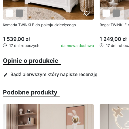
favorite_border
Komoda TWINKLE do pokoju dziecięcego
Regał TWINKLE 
1 539,00 zł
1 249,00 zł
17 dni roboczych
darmowa dostawa
17 dni roboc
Opinie o produkcie
Bądź pierwszym który napisze recenzję
edit
Podobne produkty