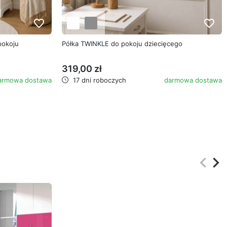
favorite_border
favorite_border
pokoju
Półka TWINKLE do pokoju dziecięcego
319,00 zł
armowa dostawa
17 dni roboczych
darmowa dostawa
keyboard_arrow_left
keyboard_arrow_right
Poprz
Na