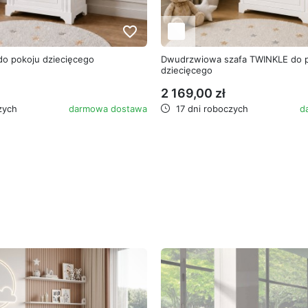
favorite_border
do pokoju dziecięcego
Dwudrzwiowa szafa TWINKLE do 
dziecięcego
2 169,00 zł
zych
darmowa dostawa
17 dni roboczych
d