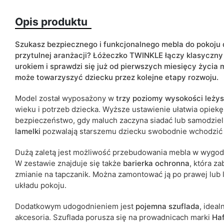
Opis produktu
Kolorystyka
ean13
Szukasz bezpiecznego i funkcjonalnego mebla do pokoju 
przytulnej aranżacji? Łóżeczko TWINKLE łączy klasyczny
Termin dostawy:
urokiem i sprawdzi się już od pierwszych miesięcy życia 
może towarzyszyć dziecku przez kolejne etapy rozwoju.
Ze względu na proces produkcyjny i właściwości materiałów, możl
cm.
Model został wyposażony w
trzy poziomy wysokości leży
wieku i potrzeb dziecka. Wyższe ustawienie ułatwia opiek
bezpieczeństwo, gdy maluch zaczyna siadać lub samodzie
lamelki
pozwalają starszemu dziecku swobodnie wchodzić i
Dużą zaletą jest możliwość przebudowania mebla w wygod
W zestawie znajduje się także
barierka ochronna
, która z
zmianie na tapczanik. Można zamontować ją po prawej lub 
układu pokoju.
Dodatkowym udogodnieniem jest
pojemna szuflada
, ideal
akcesoria. Szuflada porusza się na prowadnicach marki
Haf