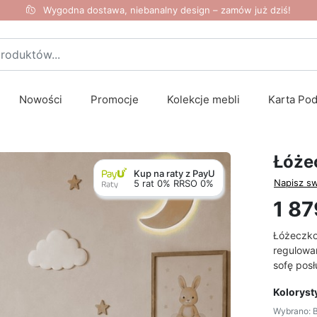
Wygodna dostawa, niebanalny design – zamów już dziś!
Nowości
Promocje
Kolekcje mebli
Karta Po
Łóże
Kup na raty z PayU
Napisz sw
5 rat 0% RRSO 0%
1 87
Łóżeczko
regulowa
sofę pos
Koloryst
Wybrano: B