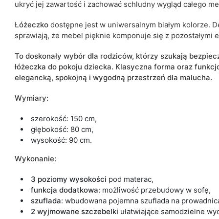
ukryć jej zawartość i zachować schludny wygląd całego me
Łóżeczko
dostępne jest w uniwersalnym białym kolorze. D
sprawiają, że mebel pięknie komponuje się z pozostałymi
To doskonały wybór dla rodziców, którzy szukają bezpi
łóżeczka do pokoju dziecka. Klasyczna forma oraz funkc
elegancką, spokojną i wygodną przestrzeń dla malucha.
Wymiary:
szerokość: 150 cm,
głębokość: 80 cm,
wysokość: 90 cm.
Wykonanie:
3 poziomy wysokości
pod materac,
funkcja
dodatkowa
: możliwość przebudowy w sofę,
szuflada
: wbudowana pojemna szuflada na prowadnica
2 wyjmowane szczebelki
ułatwiające samodzielne wy