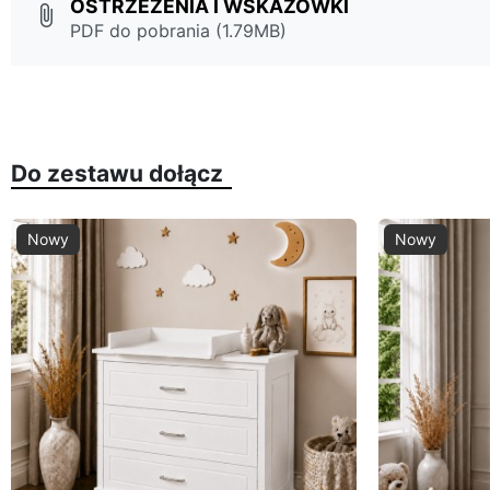
OSTRZEŻENIA I WSKAZÓWKI
attach_file
PDF do pobrania (1.79MB)
Do zestawu dołącz
Nowy
Nowy