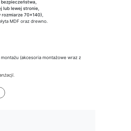
 bezpieczeństwa,
 lub lewej stronie,
w rozmiarze 70x140)
,
 płyta MDF oraz drewno.
 montażu (akcesoria montażowe wraz z
nżacji.