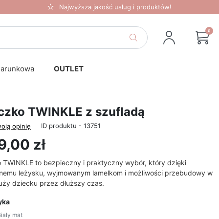
Najwyższa jakość usług i produktów!
0
darunkowa
OUTLET
czko TWINKLE z szufladą
ID produktu - 13751
oją opinię
9,00 zł
 TWINKLE to bezpieczny i praktyczny wybór, który dzięki
nemu leżysku, wyjmowanym lamelkom i możliwości przebudowy w
łuży dziecku przez dłuższy czas.
yka
iały mat