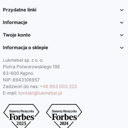

Przydatne linki

Informacje

Twoje konto

Informacja o sklepie
Lukmebel sp. z o. o.
Piotra Potworowskiego 19E
63-600 Kępno
NIP: 8943106957
Zadzwoń do nas:
+48 883 003 223
E-mail:
kontakt@lukmebel.pl