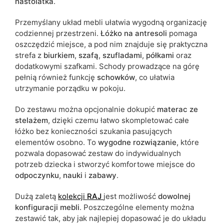
nastolatka
.
możliwe są tolerancje wymiarowe na poziomie +/- 2–3 cm.
Przemyślany układ mebli ułatwia wygodną organizację
codziennej przestrzeni.
Łóżko na antresoli
pomaga
oszczędzić miejsce, a pod nim znajduje się praktyczna
strefa z
biurkiem
,
szafą
,
szufladami
,
półkami
oraz
dodatkowymi szafkami. Schody prowadzące na górę
pełnią również funkcję
schowków
, co ułatwia
utrzymanie porządku w pokoju.
Do zestawu można opcjonalnie dokupić
materac ze
stelażem
, dzięki czemu łatwo skompletować całe
łóżko bez konieczności szukania pasujących
elementów osobno. To
wygodne rozwiązanie
, które
pozwala dopasować zestaw do indywidualnych
potrzeb dziecka i stworzyć komfortowe miejsce do
odpoczynku
,
nauki
i
zabawy
.
Dużą zaletą
kolekcji
RAJ
jest możliwość
dowolnej
konfiguracji mebli
. Poszczególne elementy można
zestawić tak, aby jak najlepiej dopasować je do układu