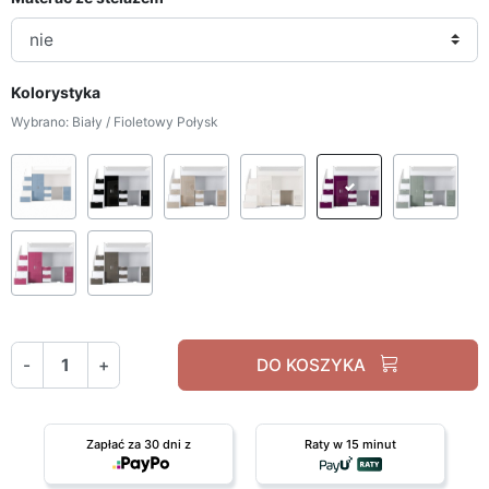
Kolorystyka
Wybrano: Biały / Fioletowy Połysk
Biały / Błękit Połysk
Biały / Czarny Połysk
Biały / Beżowy Połysk
Biały / Biały Połysk
Biały / Fiole
Bia
Biały / Różowy Połysk
Biały / Szary połysk
-
+
DO KOSZYKA
Zapłać za 30 dni z
Raty w 15 minut