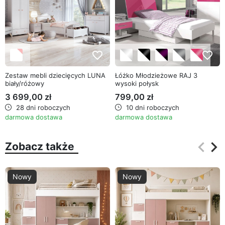
favorite_border
favorite_border
Zestaw mebli dziecięcych LUNA
Łóżko Młodzieżowe RAJ 3
biały/różowy
wysoki połysk
3 699,00 zł
799,00 zł
28 dni roboczych
10 dni roboczych
darmowa dostawa
darmowa dostawa
keyboard_arrow_left
keyboard_arrow_right
Zobacz także
Poprz
Na
Nowy
Nowy