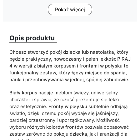
Pokaż więcej
Głębokość
55
Powierzchnia spania
80x200 cm
Opis produktu
Wykończenie
połysk
Kolorystyka
beżowy
Chcesz stworzyć pokój dziecka lub nastolatka, który
biały
będzie praktyczny, nowoczesny i pełen lekkości? RAJ
czarny
4 w wersji z białym korpusem i frontami w połysku to
funkcjonalny zestaw, który łączy miejsce do spania,
fiolet
nauki i przechowywania w jednej, spójnej zabudowie.
niebieski
różowy
Biały korpus
nadaje meblom świeży, uniwersalny
szary
charakter i sprawia, że całość prezentuje się lekko
zielony
oraz estetycznie.
Fronty w połysku
subtelnie odbijają
światło, dzięki czemu pokój wydaje się jaśniejszy,
ean13
5906213920805
bardziej przestronny i uporządkowany. Możliwość
wyboru różnych
kolorów frontów
pozwala dopasować
Termin dostawy:
21 dni roboczych
zestaw zarówno do
pokoju dziecka
, jak i aranżacji dla
Ze względu na proces produkcyjny i właściwości materiałów,