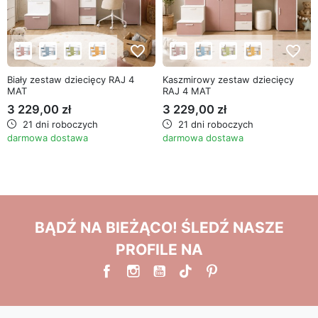
favorite_border
favorite_border
Biały zestaw dziecięcy RAJ 4
Kaszmirowy zestaw dziecięcy
MAT
RAJ 4 MAT
3 229,00 zł
3 229,00 zł
21 dni roboczych
21 dni roboczych
darmowa dostawa
darmowa dostawa
BĄDŹ NA BIEŻĄCO! ŚLEDŹ NASZE
PROFILE NA