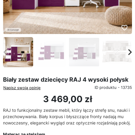
favorite_border
eyboard_arrow_left
keyboard_arrow_rig
Poprzedni
Na
Biały zestaw dziecięcy RAJ 4 wysoki połysk
ID produktu - 13735
Napisz swoją opinię
3 469,00 zł
RAJ to funkcjonalny zestaw mebli, który łączy strefę snu, nauki i
przechowywania. Biały korpus i błyszczące fronty nadają mu
nowoczesny, elegancki wygląd oraz optycznie rozjaśniają pokój.
Materac ze stelażem