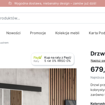
Wygodna dostawa, niebanalny design – zamów już dziś!
Nowości
Promocje
Kolekcje mebli
Karta Po
lustrem
Drzw
Kup na raty z PayU
Napisz sw
5 rat 0% RRSO 0%
679,
Najniższa
Drzwi pr
koloryst
zarówno f
Koloryst