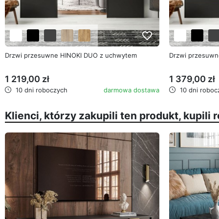
favorite_border
Drzwi przesuwne HINOKI DUO z uchwytem
Drzwi przesuw
1 219,00 zł
1 379,00 zł
10 dni roboczych
darmowa dostawa
10 dni roboc
Klienci, którzy zakupili ten produkt, kupili 