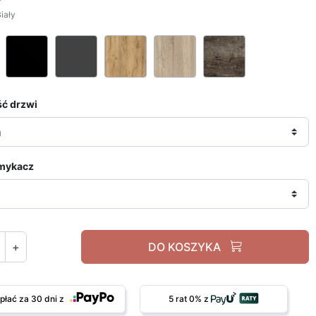
iały
Biały
Czarny
Grafit
Dąb craft złoty
Dąb sonoma
Jesion ciemn
ć drzwi
mykacz
+
DO KOSZYKA
płać za 30 dni z
5 rat 0% z