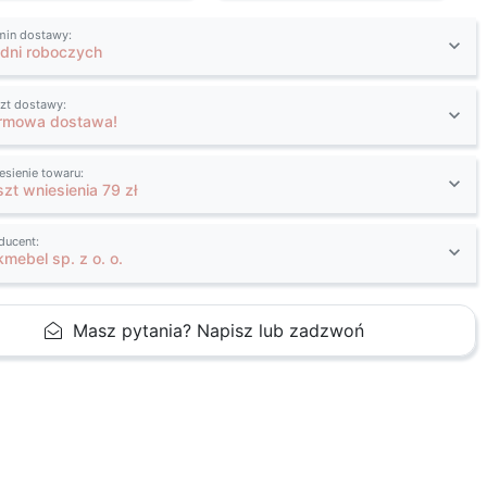
min dostawy:
 dni roboczych
zt dostawy:
rmowa dostawa!
esienie towaru:
szt wniesienia 79 zł
ducent:
kmebel sp. z o. o.
Masz pytania? Napisz lub zadzwoń