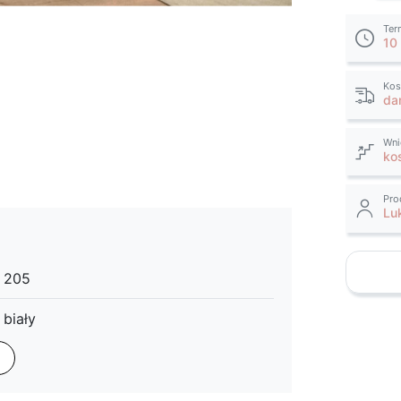
Ter
10
favorite_border
Kos
da
Wni
ko
Pro
Lu
205
biały
czarny
dąb kraft złoty
dąb sonoma