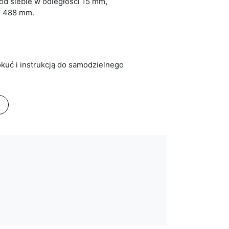
 od siebie w odległości 15 mm,
s. 488 mm.
,
kuć i instrukcją do samodzielnego