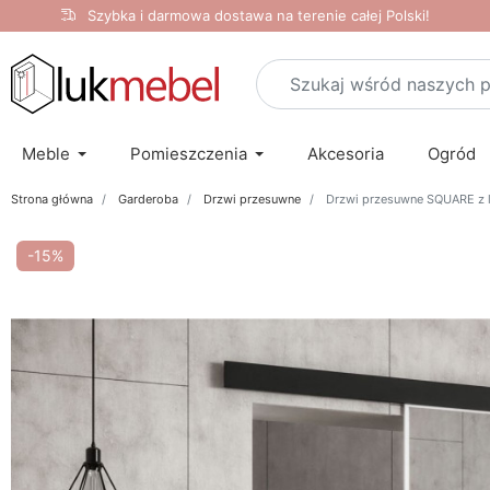
Szybka i darmowa dostawa na terenie całej Polski!
Meble
Pomieszczenia
Akcesoria
Ogród
Strona główna
Garderoba
Drzwi przesuwne
Drzwi przesuwne SQUARE z 
-15%