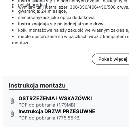
lustro
składa się z 8 oddzielnych części
, naklejonych
polski produkt,
wymiary tafli lustra: szer. 306/356/406/456/506 x wy
gwarancja: 24 miesiące,
samodomykacz jako opcja dodatkowa,
lustra znajdują się po jednej stronie drzwi,
kołki montażowe należy zakupić we własnym zakresie
meble dostarczane są w paczkach wraz z kompletem o
montażu
Pokaż więcej
Instrukcja montażu
OSTRZEŻENIA I WSKAZÓWKI
attach_file
PDF do pobrania (1.79MB)
Instrukcja DRZWI PRZESUWNE
attach_file
PDF do pobrania (775.55KB)