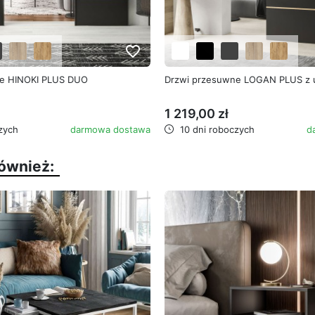
favorite_border
ne HINOKI PLUS DUO
Drzwi przesuwne LOGAN PLUS z
1 219,00 zł
zych
darmowa dostawa
10 dni roboczych
d
również: