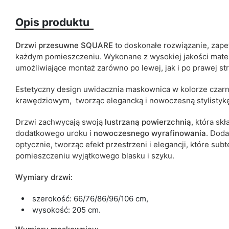
Opis produktu
Lustro
Drzwi przesuwne SQUARE
to doskonałe rozwiązanie, zap
każdym pomieszczeniu. Wykonane z wysokiej jakości mater
ean13
umożliwiające montaż zarówno po lewej, jak i po prawej st
Termin dostawy:
Estetyczny design uwidacznia maskownica w kolorze czar
Ze względu na proces produkcyjny i właściwości materiałów, możl
krawędziowym, tworząc
elegancką i nowoczesną stylisty
cm.
Drzwi zachwycają swoją
lustrzaną
powierzchnią
, która sk
dodatkowego uroku i
nowoczesnego
wyrafinowania
.
Doda
optycznie, tworząc efekt przestrzeni i elegancji, które subt
pomieszczeniu wyjątkowego blasku i szyku.
Wymiary drzwi:
szerokość: 66/76/86/96/106 cm,
wysokość: 205 cm.