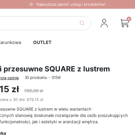
Najwyższa jakość usług i produktów!
0
darunkowa
OUTLET
i przesuwne SQUARE z lustrem
ID produktu - 3156
oją opinię
15 zł
799,00 zł
 cena z 30 dni:
679,15 zł
zesuwne SQUARE z lustrem w wielu wariantach
ycznych
stanowią doskonałe rozwiązanie dla osób poszukujących
unkcjonalności, jak i estetyki w aranżacji wnętrza.
yka