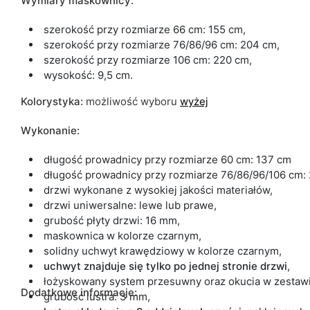
Wymiary maskownicy:
szerokość przy rozmiarze 66 cm: 155 cm,
szerokość przy rozmiarze 76/86/96 cm: 204 cm,
szerokość przy rozmiarze 106 cm: 220 cm,
wysokość: 9,5 cm.
Kolorystyka:
możliwość wyboru
wyżej
Wykonanie:
długość prowadnicy przy rozmiarze 60 cm: 137 cm
długość prowadnicy przy rozmiarze 76/86/96/106 cm:
drzwi wykonane z wysokiej jakości materiałów,
drzwi uniwersalne: lewe lub prawe,
grubość płyty drzwi: 16 mm,
maskownica w kolorze czarnym,
solidny uchwyt krawędziowy w kolorze czarnym,
uchwyt znajduje się tylko po jednej stronie drzwi
,
łożyskowany system przesuwny oraz okucia w zestawi
Dodatkowe informacje:
grubość lustra: 3 mm,