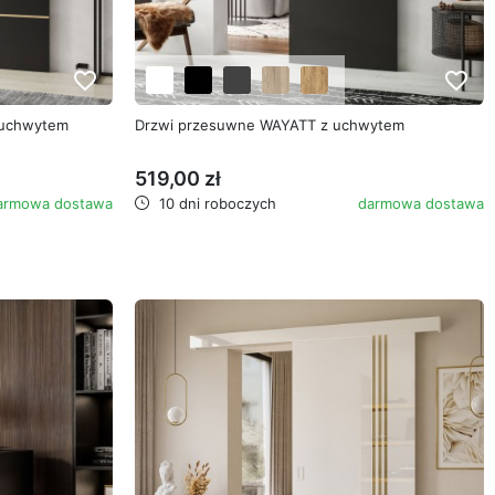
favorite_border
favorite_border
 uchwytem
Drzwi przesuwne WAYATT z uchwytem
519,00 zł
armowa dostawa
10 dni roboczych
darmowa dostawa