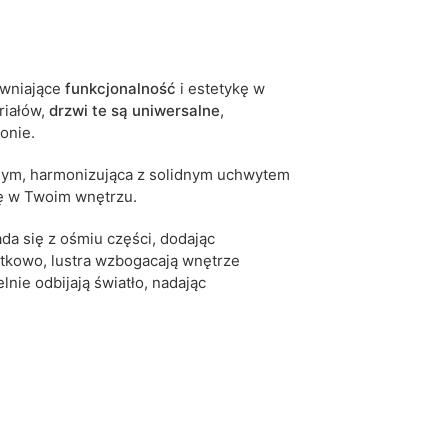
grafit
jesion ciemny
tak
ewniające
funkcjonalność
i estetykę w
iałów,
drzwi te są
uniwersalne
,
5905723932162
ronie.
10 dni roboczych
nym, harmonizująca z solidnym uchwytem
iwe są tolerancje wymiarowe na poziomie +/- 2–3
kę w Twoim wnętrzu.
łada się z ośmiu części, dodając
tkowo, lustra wzbogacają wnętrze
elnie odbijają światło, nadając