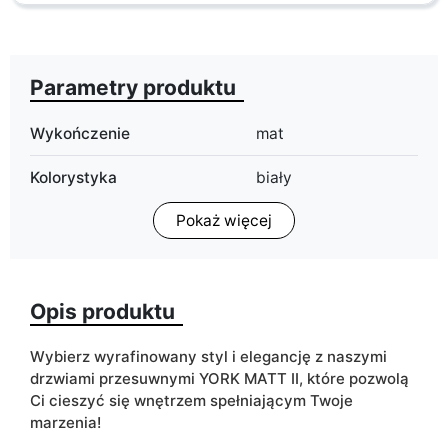
Parametry produktu
Wykończenie
mat
Kolorystyka
biały
czarny
Pokaż więcej
ean13
5905723907351
Termin dostawy:
6 dni roboczych
Opis produktu
Ze względu na proces produkcyjny i właściwości materiałów,
możliwe są tolerancje wymiarowe na poziomie +/- 2–3 cm.
Wybierz wyrafinowany styl i
elegancję
z naszymi
drzwiami przesuwnymi YORK MATT II, które pozwolą
Ci cieszyć się wnętrzem spełniającym Twoje
marzenia!