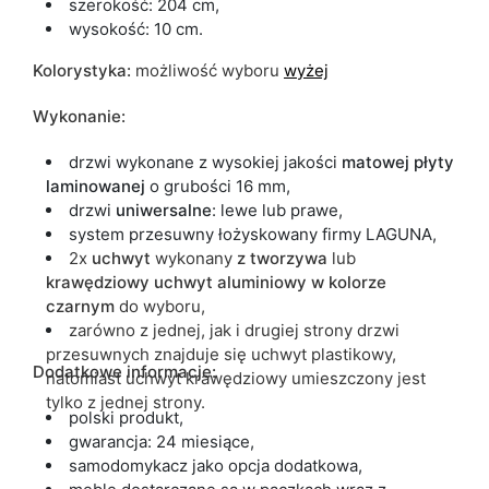
szerokość: 204 cm,
wysokość: 10 cm.
Kolorystyka:
możliwość wyboru
wyżej
Wykonanie:
drzwi wykonane z wysokiej jakości
matowej
płyty
laminowanej
o
grubości 16 mm,
drzwi
uniwersalne
: lewe lub prawe,
system przesuwny łożyskowany firmy LAGUNA,
2x
uchwyt
wykonany
z
tworzywa
lub
krawędziowy
uchwyt
aluminiowy w kolorze
czarnym
do wyboru,
zarówno z jednej, jak i drugiej strony drzwi
przesuwnych znajduje się uchwyt plastikowy,
Dodatkowe informacje:
natomiast uchwyt krawędziowy umieszczony jest
tylko z jednej strony.
polski produkt,
gwarancja: 24 miesiące,
samodomykacz jako opcja dodatkowa,