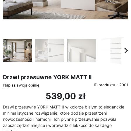
favorite_border
eyboard_arrow_left
keyboard_arrow_rig
Poprzedni
Na
Drzwi przesuwne YORK MATT II
ID produktu - 2901
Napisz swoją opinię
539,00 zł
Drzwi przesuwne YORK MATT II w kolorze białym to eleganckie i
minimalistyczne rozwiązanie, które dodaje przestrzeni
nowoczesności i harmonii. Ich płynne przesuwanie pozwala
zaoszczędzić miejsce i wprowadzić lekkość do każdego