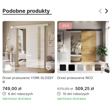
keyboard_arrow_left
keyboard_arrow_right
Podobne produkty
Poprz
Na
-25%
favorite_border
favorite_border
Drzwi przesuwne YORK GLOSSY
Drzwi przesuwne RICO
III
749,00 zł
509,25 zł
679,00 zł
6 dni roboczych
10 dni roboczych
darmowa dostawa
darmowa dostawa