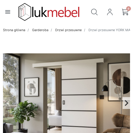
0
menu
Strona główna
Garderoba
Drzwi przesuwne
Drzwi przesuwne YORK MATT
keyboard_arrow_left
keyboard_arrow_right
Poprzedni
Na