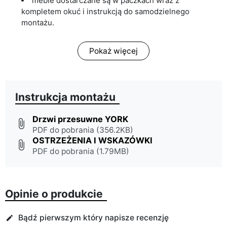
meble dostarczane są w paczkach wraz z
kompletem okuć i instrukcją do samodzielnego
montażu.
Pokaż więcej
Instrukcja montażu
Drzwi przesuwne YORK
attach_file
PDF do pobrania (356.2KB)
OSTRZEŻENIA I WSKAZÓWKI
attach_file
PDF do pobrania (1.79MB)
Opinie o produkcie
Bądź pierwszym który napisze recenzję
edit