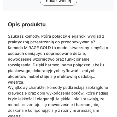
Pokaż więcej
Głębokość
40
Wykończenie
mat
Opis produktu
Kolorystyka
beżowy
Typ szafki
stojąca
Szukasz komody, która połączy elegancki wygląd z
praktyczną przestrzenią do przechowywania?
ean13
5906213917973
Komoda MIRAGE GOLD to model stworzony z myślą o
osobach ceniących dopracowane detale,
Termin dostawy:
6 dni roboczych
nowoczesne wzornictwo oraz funkcjonalne
rozwiązania. Dzięki harmonijnemu połączeniu beżu
Ze względu na proces produkcyjny i właściwości materiałów,
piaskowego, dekoracyjnych ryflowań i złotych
możliwe są tolerancje wymiarowe na poziomie +/- 2–3 cm.
akcentów mebel staje się efektowną ozdobą
wnętrza.
Wyjątkowy charakter komody podkreślają zaokrąglone
krawędzie oraz obłe wykończenia boków, które nadają
bryle
lekkości
i
elegancji
. Miękkie linie sprawiają, że
mebel prezentuje się
nowocześnie
i
harmonijnie
,
doskonale komponując się z różnymi aranżacjami
wnętrz.