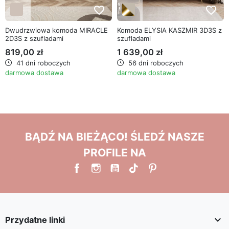
favorite_border
favorite_border
Dwudrzwiowa komoda MIRACLE
Komoda ELYSIA KASZMIR 3D3S z
2D3S z szufladami
szufladami
819,00 zł
1 639,00 zł
41 dni roboczych
56 dni roboczych
darmowa dostawa
darmowa dostawa
BĄDŹ NA BIEŻĄCO! ŚLEDŹ NASZE
PROFILE NA

Przydatne linki