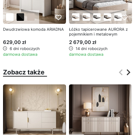
favorite_border
favorite_border
Dwudrzwiowa komoda ARIADNA
Łóżko tapicerowane AURORA z
pojemnikiem i metalowym
stelażem
629,00 zł
2 679,00 zł
6 dni roboczych
14 dni roboczych
darmowa dostawa
darmowa dostawa
keyboard_arrow_left
keyboard_arrow_right
Zobacz także
Poprz
Na