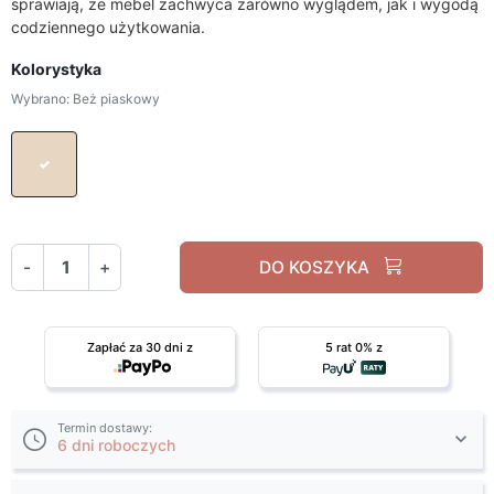
sprawiają, że mebel zachwyca zarówno wyglądem, jak i wygodą
codziennego użytkowania.
Kolorystyka
Wybrano: Beż piaskowy
Beż piaskowy
-
+
DO KOSZYKA
Zapłać za 30 dni z
5 rat 0% z
Termin dostawy:
6 dni roboczych