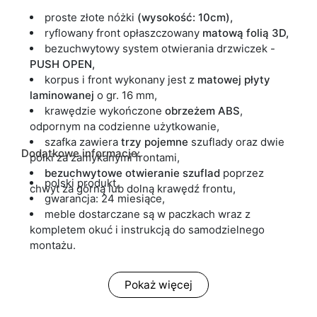
proste złote nóżki
(wysokość: 10cm),
ryflowany front opłaszczowany
matową folią 3D,
bezuchwytowy system otwierania drzwiczek -
PUSH OPEN,
korpus i front wykonany jest z
matowej płyty
laminowanej
o gr. 16 mm,
krawędzie wykończone
obrzeżem ABS
,
odpornym na codzienne użytkowanie,
szafka zawiera
trzy
pojemne
szuflady oraz dwie
Dodatkowe informacje:
półki za zamykanymi frontami,
bezuchwytowe otwieranie szuflad
poprzez
polski produkt,
chwyt za górną lub dolną krawędź frontu,
gwarancja: 24 miesiące,
meble dostarczane są w paczkach wraz z
kompletem okuć i instrukcją do samodzielnego
montażu.
Pokaż więcej