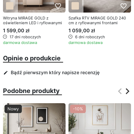
favorite_border
favorite_border
Witryna MIRAGE GOLD z
Szafka RTV MIRAGE GOLD 240
oświetleniem LED i ryflowanymi
cm z ryflowanymi frontami
bokami
1 599,00 zł
1 059,00 zł
17 dni roboczych
6 dni roboczych
darmowa dostawa
darmowa dostawa
Opinie o produkcie
Bądź pierwszym który napisze recenzję
edit
keyboard_arrow_left
keyboard_arrow_right
Podobne produkty
Poprz
Na
Nowy
-10%