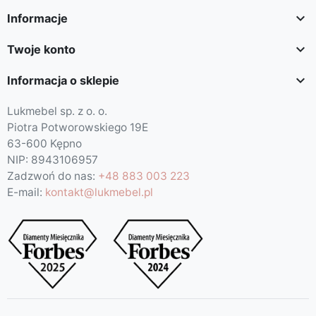

Informacje

Twoje konto

Informacja o sklepie
Lukmebel sp. z o. o.
Piotra Potworowskiego 19E
63-600 Kępno
NIP: 8943106957
Zadzwoń do nas:
+48 883 003 223
E-mail:
kontakt@lukmebel.pl