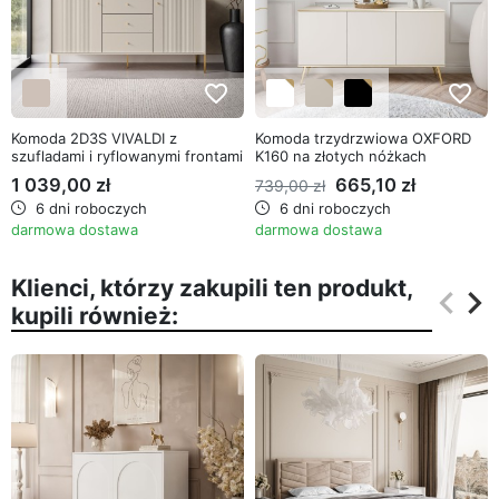
favorite_border
favorite_border
Komoda 2D3S VIVALDI z
Komoda trzydrzwiowa OXFORD
szufladami i ryflowanymi frontami
K160 na złotych nóżkach
1 039,00 zł
665,10 zł
739,00 zł
6 dni roboczych
6 dni roboczych
darmowa dostawa
darmowa dostawa
Klienci, którzy zakupili ten produkt,
keyboard_arrow_left
keyboard_arrow_right
kupili również:
Poprz
Na