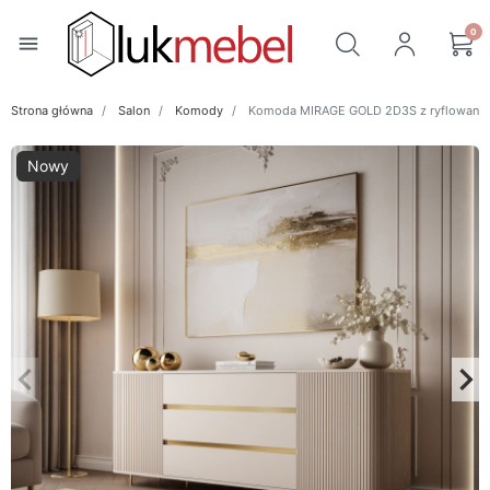
0
menu
Strona główna
Salon
Komody
Komoda MIRAGE GOLD 2D3S z ryflowanymi 
Nowy
keyboard_arrow_left
keyboard_arrow_right
Poprzedni
Na