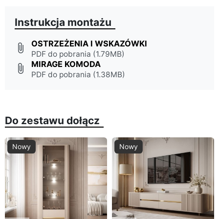
Instrukcja montażu
OSTRZEŻENIA I WSKAZÓWKI
attach_file
PDF do pobrania (1.79MB)
MIRAGE KOMODA
attach_file
PDF do pobrania (1.38MB)
Do zestawu dołącz
Nowy
Nowy