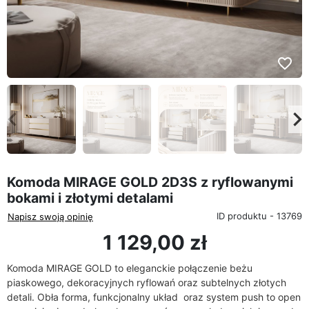
favorite_border
eyboard_arrow_left
keyboard_arrow_rig
Poprzedni
Na
Komoda MIRAGE GOLD 2D3S z ryflowanymi
bokami i złotymi detalami
ID produktu - 13769
Napisz swoją opinię
1 129,00 zł
Komoda MIRAGE GOLD to eleganckie połączenie beżu
piaskowego, dekoracyjnych ryflowań oraz subtelnych złotych
detali. Obła forma, funkcjonalny układ oraz system push to open