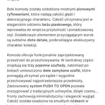
Boki komody zostały ozdobione modnymi
pionowymi
ryflowaniami
, które nadają całości głębi i
dekoracyjnego charakteru. Całość utrzymana jest w
eleganckim odcieniu
beżu piaskowego
, który
wprowadza do wnętrza przytulność i ponadczasowy
styl. Dodatkowym elementem przyciągającym wzrok
są subtelne
złote detale
, podkreślające ekskluzywny
charakter kolekcji.
Komoda oferuje funkcjonalnie zaprojektowaną
przestrzeń do przechowywania. W centralnej części
znajdują się
trzy pojemne szuflady
, natomiast po
bokach umieszczono
dwie zamykane szafki
, które
pomagają utrzymać porządek i wygodnie
przechowywać najpotrzebniejsze przedmioty.
Zastosowany
system PUSH TO OPEN
pozwala
zrezygnować z tradycyjnych uchwytów, dzięki czemu
fronty zachowują minimalistyczny i elegancki wygląd.
Całość została osadzona na smukłych
nóżkach
w