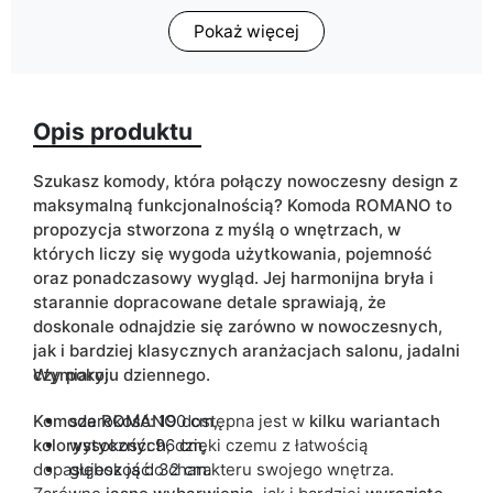
Pokaż więcej
Głębokość
32
Kolorystyka
biały
czarny
Opis produktu
dąb artisan
dąb sonoma
Szukasz komody, która połączy nowoczesny design z
kaszmir
maksymalną funkcjonalnością? Komoda ROMANO to
propozycja stworzona z myślą o wnętrzach, w
ean13
5906213921802
których liczy się wygoda użytkowania, pojemność
oraz ponadczasowy wygląd. Jej harmonijna bryła i
Termin dostawy:
6 dni roboczych
starannie dopracowane detale sprawiają, że
Ze względu na proces produkcyjny i właściwości materiałów,
doskonale odnajdzie się zarówno w nowoczesnych,
możliwe są tolerancje wymiarowe na poziomie +/- 2–3 cm.
jak i bardziej klasycznych aranżacjach salonu, jadalni
czy pokoju dziennego.
Wymiary:
Komoda ROMANO
szerokość: 190 cm,
dostępna jest w
kilku wariantach
kolorystycznych
wysokość: 96 cm,
, dzięki czemu z łatwością
dopasujesz ją do charakteru swojego wnętrza.
głębokość: 32 cm.