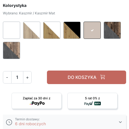
Kolorystyka
Wybrano: Kaszmir / Kaszmir Mat
Biały
Dąb sonoma / biały
Dąb artisan / biały mat
Dąb artisan / czarny m
Kaszmir / Ka
Old
Old style light / Matera
-
+
DO KOSZYKA
Zapłać za 30 dni z
5 rat 0% z
Termin dostawy:
6 dni roboczych