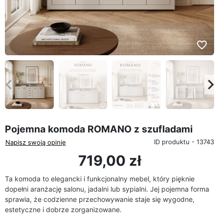
favorite_border
eyboard_arrow_left
keyboard_arrow_rig
Poprzedni
Na
Pojemna komoda ROMANO z szufladami
ID produktu - 13743
Napisz swoją opinię
719,00 zł
Ta komoda to elegancki i funkcjonalny mebel, który pięknie
dopełni aranżację salonu, jadalni lub sypialni. Jej pojemna forma
sprawia, że codzienne przechowywanie staje się wygodne,
estetyczne i dobrze zorganizowane.