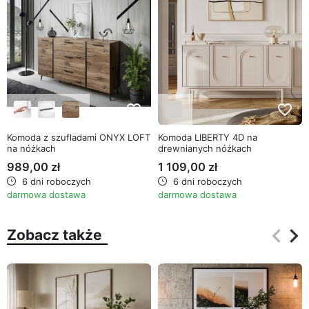
favorite_border
favorite_border
Komoda z szufladami ONYX LOFT
Komoda LIBERTY 4D na
na nóżkach
drewnianych nóżkach
989,00 zł
1 109,00 zł
6 dni roboczych
6 dni roboczych
darmowa dostawa
darmowa dostawa
keyboard_arrow_left
keyboard_arrow_right
Zobacz także
Poprz
Na