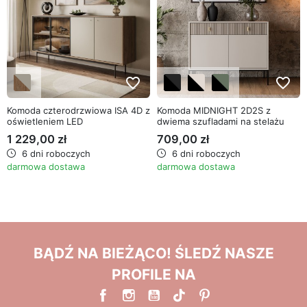
favorite_border
favorite_border
Komoda czterodrzwiowa ISA 4D z
Komoda MIDNIGHT 2D2S z
oświetleniem LED
dwiema szufladami na stelażu
1 229,00 zł
709,00 zł
6 dni roboczych
6 dni roboczych
darmowa dostawa
darmowa dostawa
BĄDŹ NA BIEŻĄCO! ŚLEDŹ NASZE
PROFILE NA