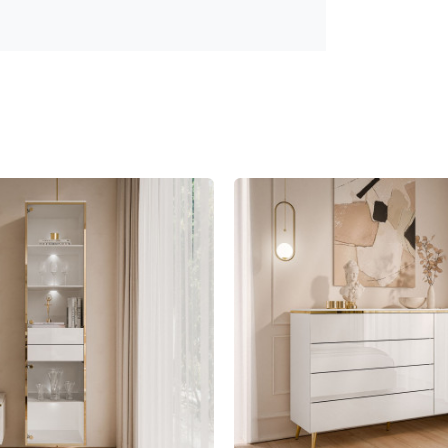
 mm,
16 mm,
zenie dwóch płyt o
grubości 10
i
16 mm,
samodzielnie zdecydować, czy mają się
 montażu (akcesoria montażowe wraz z
agane przymocowanie do ściany w celu