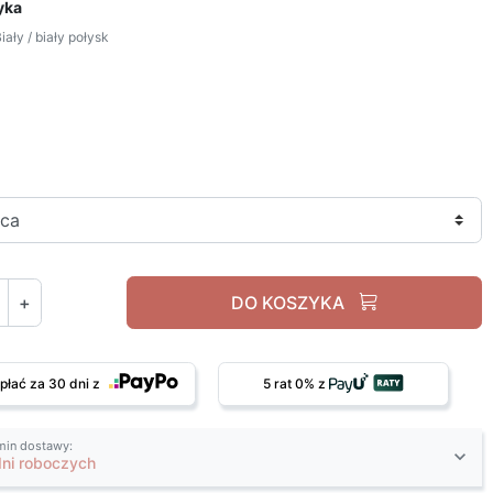
yka
ały / biały połysk
Biały / biały połysk
+
DO KOSZYKA
płać za 30 dni z
5 rat 0% z
min dostawy:
dni roboczych