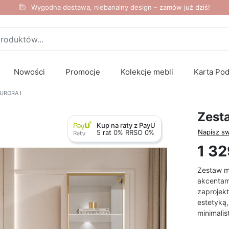
Wygodna dostawa, niebanalny design – zamów już dziś!
Nowości
Promocje
Kolekcje mebli
Karta Po
AURORA I
Zest
Kup na raty z PayU
Napisz sw
5 rat 0% RRSO 0%
1 32
Zestaw me
akcentami
zaprojek
estetyką,
minimalis