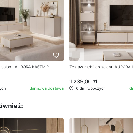
favorite_border
o salonu AURORA KASZMIR
Zestaw mebli do salonu AURORA 
1 239,00 zł
ych
darmowa dostawa
6 dni roboczych
d
również: