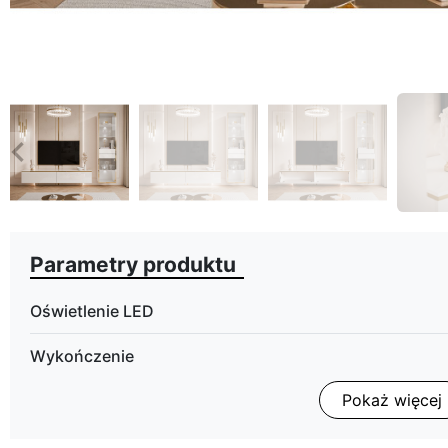
eyboard_arrow_left
Poprzedni
Parametry produktu
Oświetlenie LED
Wykończenie
Pokaż więcej
Kolorystyka
Szuflady