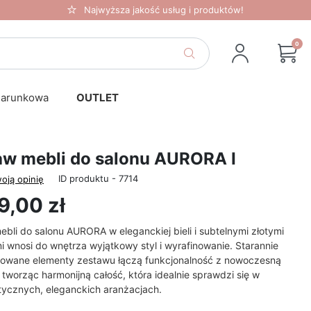
Najwyższa jakość usług i produktów!
0
darunkowa
OUTLET
aw mebli do salonu AURORA I
ID produktu - 7714
oją opinię
9,00 zł
bli do salonu AURORA w eleganckiej bieli i subtelnymi złotymi
 wnosi do wnętrza wyjątkowy styl i wyrafinowanie. Starannie
towane elementy zestawu łączą funkcjonalność z nowoczesną
 tworząc harmonijną całość, która idealnie sprawdzi się w
tycznych, eleganckich aranżacjach.