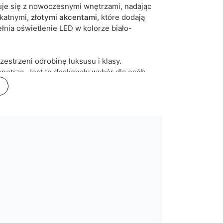
je się z nowoczesnymi wnętrzami, nadając
ikatnymi,
złotymi akcentami
, które dodają
nia oświetlenie LED w kolorze biało-
estrzeni odrobinę luksusu i klasy.
nętrza. Jest to doskonały wybór dla osób
 z innymi elementami wystroju, nasza
nie się jego centrum.
łysku
,