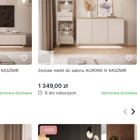
favorite_border
favorite_border
I KASZMIR
Zestaw mebli do salonu AURORA IV KASZMIR
1 349,00 zł
armowa dostawa
6 dni roboczych
darmowa dostawa
keyboard_arrow_left
keyboard_arrow_right
Poprz
Na
-30%