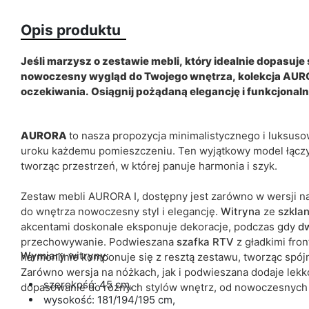
Opis produktu
ean13
Termin dostawy:
Jeśli marzysz o zestawie mebli, który idealnie dopasuje 
nowoczesny wygląd do Twojego wnętrza, kolekcja AURO
Ze względu na proces produkcyjny i właściwości materiałów, możl
oczekiwania. Osiągnij pożądaną elegancję i funkcjona
cm.
AURORA
to nasza propozycja minimalistycznego i luksus
uroku każdemu pomieszczeniu. Ten wyjątkowy model łączy 
tworząc przestrzeń, w której panuje harmonia i szyk.
Zestaw mebli AURORA I, dostępny jest zarówno w wersji n
do wnętrza nowoczesny styl i elegancję.
Witryna
ze
szkla
akcentami doskonale eksponuje dekoracje, podczas gdy
dw
przechowywanie. Podwieszana
szafka RTV
z gładkimi fro
Wymiary witryny:
harmonijnie komponuje się z resztą zestawu, tworząc spójn
Zarówno wersja na nóżkach, jak i podwieszana dodaje lekk
szerokość: 45 cm,
dopasowanie do różnych stylów wnętrz, od nowoczesnych 
wysokość: 181/194/195 cm,