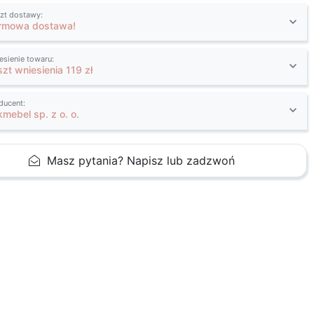
zt dostawy:
rmowa dostawa!
esienie towaru:
szt wniesienia 119 zł
ducent:
kmebel sp. z o. o.
Masz pytania? Napisz lub zadzwoń