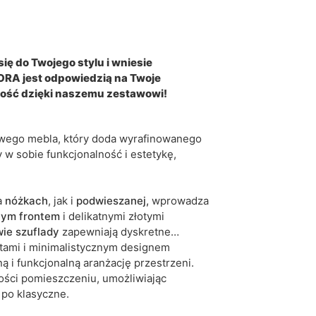
5905723954317
6 dni roboczych
się do Twojego stylu i wniesie
RA jest odpowiedzią na Twoje
iwe są tolerancje wymiarowe na poziomie +/- 2–3
lność dzięki naszemu zestawowi!
owego mebla, który doda wyrafinowanego
w sobie funkcjonalność i estetykę,
a
nóżkach
, jak i
podwieszanej,
wprowadza
nym
frontem
i delikatnymi złotymi
ie szuflady
zapewniają dyskretne
ntami i minimalistycznym designem
ą i funkcjonalną aranżację przestrzeni.
ości pomieszczeniu, umożliwiając
po klasyczne.