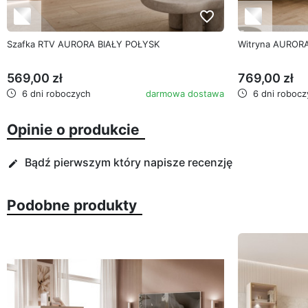
favorite_border
Szafka RTV AURORA BIAŁY POŁYSK
Witryna AURORA
569,00 zł
769,00 zł
6 dni roboczych
darmowa dostawa
6 dni robocz
Opinie o produkcie
Bądź pierwszym który napisze recenzję
edit
Podobne produkty