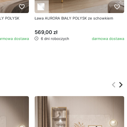
favorite_border
favorite_border
AŁY POŁYSK
Ława AURORA BIAŁY POŁYSK ze schowkiem
569,00 zł
armowa dostawa
6 dni roboczych
darmowa dostawa
keyboard_arrow_left
keyboard_arrow_right
Poprz
Na