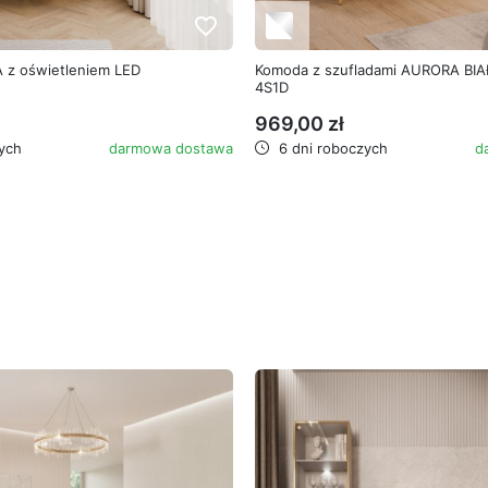
favorite_border
 z oświetleniem LED
Komoda z szufladami AURORA BI
4S1D
969,00 zł
ych
darmowa dostawa
6 dni roboczych
d