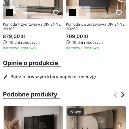
favorite_border
favorite_border
Komoda trzydrzwiowa DIVIENNE
Komoda dwudrzwiowa DIVIENNE
3D3SZ
2D2SZ
879,00 zł
709,00 zł
10 dni roboczych
10 dni roboczych
darmowa dostawa
darmowa dostawa
Opinie o produkcie
Bądź pierwszym który napisze recenzję
edit
keyboard_arrow_left
keyboard_arrow_right
Podobne produkty
Poprz
Na
Nowy