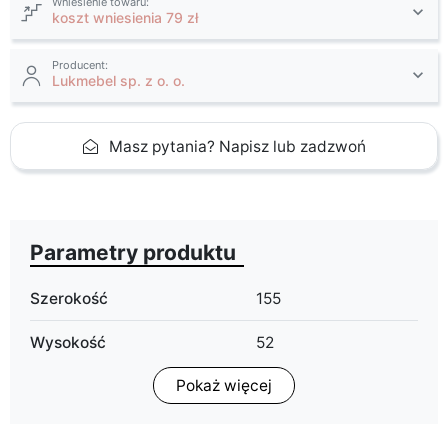
Wniesienie towaru:
koszt wniesienia 79 zł
Producent:
Lukmebel sp. z o. o.
Masz pytania? Napisz lub zadzwoń
Parametry produktu
Szerokość
155
Wysokość
52
Pokaż więcej
Głębokość
35
Wykończenie
mat