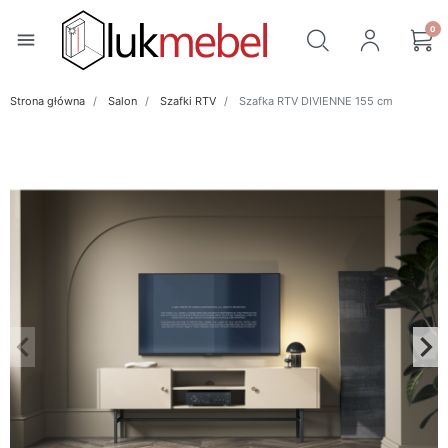
0
menu
Strona główna
Salon
Szafki RTV
Szafka RTV DIVIENNE 155 cm
keyboard_arrow_left
keyboard_arrow_right
Poprzedni
Na