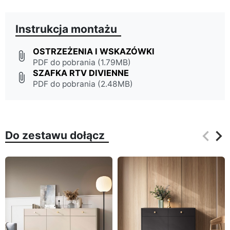
Instrukcja montażu
OSTRZEŻENIA I WSKAZÓWKI
attach_file
PDF do pobrania (1.79MB)
SZAFKA RTV DIVIENNE
attach_file
PDF do pobrania (2.48MB)
keyboard_arrow_left
keyboard_arrow_right
Do zestawu dołącz
Poprz
Na