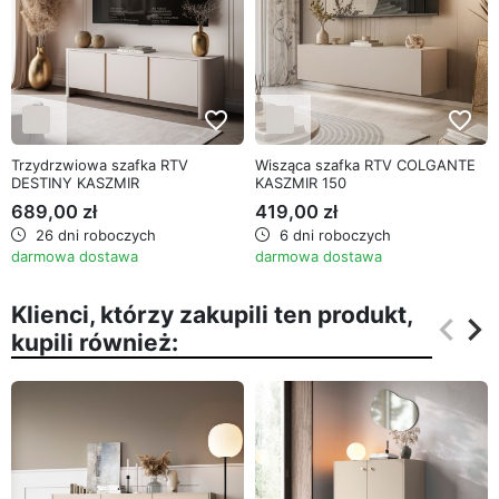
favorite_border
favorite_border
Trzydrzwiowa szafka RTV
Wisząca szafka RTV COLGANTE
DESTINY KASZMIR
KASZMIR 150
689,00 zł
419,00 zł
26 dni roboczych
6 dni roboczych
darmowa dostawa
darmowa dostawa
Klienci, którzy zakupili ten produkt,
keyboard_arrow_left
keyboard_arrow_right
kupili również:
Poprz
Na