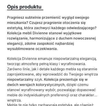
Opis produktu
Kolorystyka
beżowy
czarny
Pragniesz subtelnie przemienić wygląd swojego
Typ szafki
stojąca
mieszkania? Czujesz pragnienie otoczenia się
estetyką, która zachwyci każdego odwiedzającego?
ean13
5905723932025
Kolekcja mebli Divienne stanowi
wyjątkowe
rozwiązanie, harmonizujące z duchem nowoczesnej
Termin dostawy:
10 dni roboczych
elegancji, zdolne zaspokoić najbardziej
wysublimowane oczekiwania.
Ze względu na proces produkcyjny i właściwości materiałów,
możliwe są tolerancje wymiarowe na poziomie +/- 2–3 cm.
Kolekcja Divienne emanuje niepowtarzalną elegancją,
tworząc atmosferę pełną klasy i wyrafinowania.
Zarówno linie, jak i detale każdego mebla są starannie
zaprojektowane, aby wprowadzić do Twojego wnętrza
niepowtarzalny
szyk.
Kolekcja prezentuje się w
d
wóch wersjach kolorystycznych,
dzięki czemu
stanowi wyrafinowany wybór, pozwalając dopasować
meble do indywidualnych preferencji oraz charakteru
wnętrza.
Meble te nie tylko zachwycają estetyką, ale również