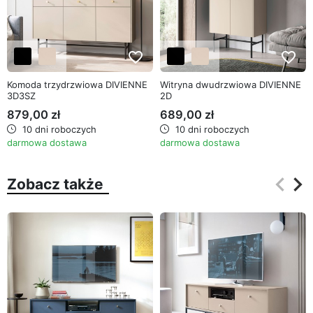
favorite_border
favorite_border
Komoda trzydrzwiowa DIVIENNE
Witryna dwudrzwiowa DIVIENNE
3D3SZ
2D
879,00 zł
689,00 zł
10 dni roboczych
10 dni roboczych
darmowa dostawa
darmowa dostawa
keyboard_arrow_left
keyboard_arrow_right
Zobacz także
Poprz
Na