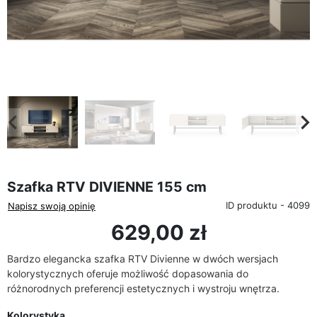
favorite_border
eyboard_arrow_left
keyboard_arrow_rig
Poprzedni
Na
Szafka RTV DIVIENNE 155 cm
ID produktu - 4099
Napisz swoją opinię
629,00 zł
Bardzo elegancka szafka RTV Divienne w dwóch wersjach
kolorystycznych
oferuje możliwość dopasowania do
różnorodnych preferencji estetycznych i wystroju wnętrza.
Kolorystyka