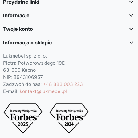

Przydatne linki

Informacje

Twoje konto

Informacja o sklepie
Lukmebel sp. z o. o.
Piotra Potworowskiego 19E
63-600 Kępno
NIP: 8943106957
Zadzwoń do nas:
+48 883 003 223
E-mail:
kontakt@lukmebel.pl