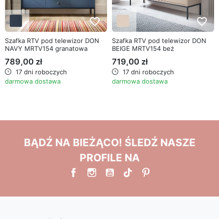
favorite_border
favorite_border
Szafka RTV pod telewizor DON
Szafka RTV pod telewizor DON
NAVY MRTV154 granatowa
BEIGE MRTV154 beż
789,00 zł
719,00 zł
17 dni roboczych
17 dni roboczych
darmowa dostawa
darmowa dostawa
BĄDŹ NA BIEŻĄCO! ŚLEDŹ NASZE
PROFILE NA