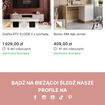
favorite_border
favorite_border
Szafka RTV ELODIE II z szufladą
Biurko KIM dąb wotan
1 029,00 zł
409,00 zł
6 dni roboczych
41 dni roboczych
darmowa dostawa
darmowa dostawa
BĄDŹ NA BIEŻĄCO! ŚLEDŹ NASZE
PROFILE NA