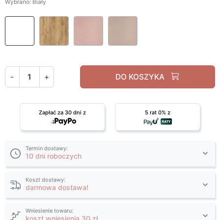
Wybrano: Biały
Biały
Dąb craft złoty
Róż naturalny
Macchiato
-
+
DO KOSZYKA
Zapłać za 30 dni z
5 rat 0% z
Termin dostawy:
10 dni roboczych
Koszt dostawy:
darmowa dostawa!
Wniesienie towaru:
koszt wniesienia 30 zł