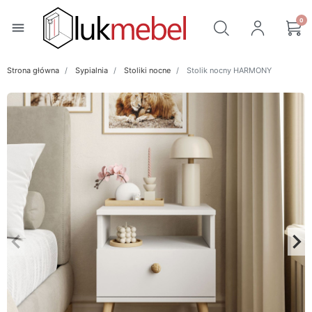
0
menu
Strona główna
Sypialnia
Stoliki nocne
Stolik nocny HARMONY
keyboard_arrow_left
keyboard_arrow_right
Poprzedni
Na