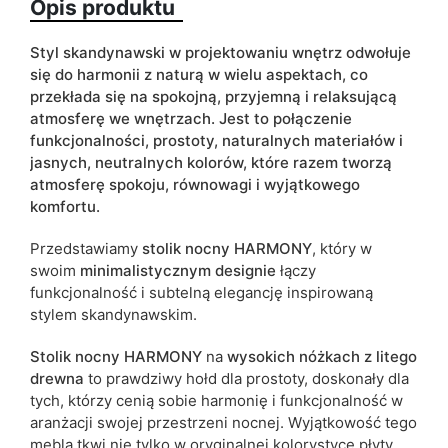
Opis produktu
Kolorystyka
beżowy
biały
dąb kraft złoty
Styl skandynawski w projektowaniu wnętrz odwołuje
się do harmonii z naturą w wielu aspektach, co
różowy
przekłada się na spokojną, przyjemną i relaksującą
atmosferę we wnętrzach. Jest to połączenie
Szuflady
tak
funkcjonalności, prostoty, naturalnych materiałów i
jasnych, neutralnych kolorów, które razem tworzą
ean13
5905723919491
atmosferę spokoju, równowagi i wyjątkowego
komfortu.
Termin dostawy:
10 dni roboczych
Ze względu na proces produkcyjny i właściwości materiałów,
Przedstawiamy
stolik nocny HARMONY
, który w
możliwe są tolerancje wymiarowe na poziomie +/- 2–3 cm.
swoim
minimalistycznym designie
łączy
funkcjonalność i subtelną elegancję inspirowaną
stylem skandynawskim.
Stolik nocny HARMONY
na
wysokich nóżkach z litego
drewna
to prawdziwy hołd dla prostoty, doskonały dla
tych, którzy cenią sobie harmonię i funkcjonalność w
aranżacji swojej przestrzeni nocnej. Wyjątkowość tego
mebla tkwi nie tylko w oryginalnej kolorystyce płyty,