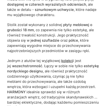
dostępnej w czterech wyrazistych odcieniach
, ale
także w detalu -
sznurkowym uchwycie
, które nadaje
mu wyjątkowego charakteru.
Stolik został wykonany z solidnej
płyty meblowej o
grubości 18 mm
, co zapewnia nie tylko estetykę, ale
również trwałość konstrukcji. Jego praktyczność
objawia się w
jednej szufladzie
oraz
półce
, które
zapewniają wygodne miejsce do przechowywania
najpotrzebniejszych przedmiotów w zasięgu ręki.
Jednym z atutów tej wyjątkowej
kolekcj
i jest
jej
wszechstronność
. Łączy w sobie nie tylko
estetykę
nordyckiego designu
, ale również praktyczność
codziennego użytkowania, czyniąc ją nie tylko
meblami do przechowywania, ale także ozdobą
wnętrza, która wzbogaci i uzupełni każdą przestrzeń.
HARMONY
idealnie sprawdzi się w różnych
aranżacjach wnętrz, od tradycyjnie skandynawskich po
bardziej eklektyczne, dodając każdemu pomieszczeniu