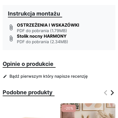
Instrukcja montażu
OSTRZEŻENIA I WSKAZÓWKI
attach_file
PDF do pobrania (1.79MB)
Stolik nocny HARMONY
attach_file
PDF do pobrania (2.34MB)
Opinie o produkcie
Bądź pierwszym który napisze recenzję
edit
keyboard_arrow_left
keyboard_arrow_right
Podobne produkty
Poprz
Na
-20%