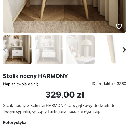
favorite_border
eyboard_arrow_left
keyboard_arrow_rig
Poprzedni
Na
Stolik nocny HARMONY
ID produktu - 3360
Napisz swoją opinię
329,00 zł
Stolik nocny z kolekcji HARMONY to wyjątkowy dodatek do
Twojej sypialni, łączący funkcjonalność z elegancją.
Kolorystyka