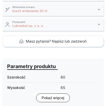
Wniesienie towaru:
koszt wniesienia 30 zł
Producent:
Lukmebel sp. z o. o.
Masz pytania? Napisz lub zadzwoń
Parametry produktu
Szerokość
80
Wysokość
65
Pokaż więcej
Głębokość
10