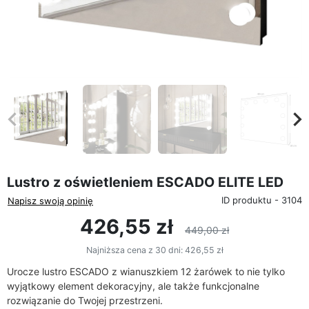
favorite_border
eyboard_arrow_left
keyboard_arrow_rig
Poprzedni
Na
Lustro z oświetleniem ESCADO ELITE LED
ID produktu - 3104
Napisz swoją opinię
426,55 zł
449,00 zł
Najniższa cena z 30 dni:
426,55 zł
Urocze lustro ESCADO z wianuszkiem 12 żarówek
to nie tylko
wyjątkowy element dekoracyjny, ale także funkcjonalne
rozwiązanie do Twojej przestrzeni.