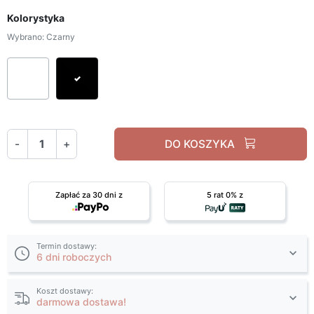
Kolorystyka
Wybrano: Czarny
Biały
Czarny
-
+
DO KOSZYKA
Zapłać za 30 dni z
5 rat 0% z
Termin dostawy:
6 dni roboczych
Koszt dostawy:
darmowa dostawa!