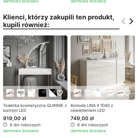
darmowa dostawa
darmowa dostawa
Klienci, którzy zakupili ten produkt,
keyboard_arrow_left
keyboard_arrow_right
kupili również:
Poprz
Na
favorite_border
favorite_border
Toaletka kosmetyczna QUINNIE z
Komoda LINA II 1D4S z
lustrem LED
oświetleniem LED
919,00 zł
749,00 zł
6 dni roboczych
6 dni roboczych
darmowa dostawa
darmowa dostawa