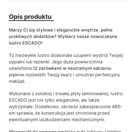
Oświetlenie LED
w cenie
Opis produktu
Kolorystyka
biały
czarny
Marzy Ci się stylowe i eleganckie wnętrze, pełne
ean13
5905723909485
urokliwych dodatków? Wybierz nasze nowoczesne
lustro ESCADO!
Termin dostawy:
6 dni roboczych
To niezwykłe lustro doskonale uzupełni wystrój Twojej
Ze względu na proces produkcyjny i właściwości materiałów,
sypialni lub łazienki. Jego duża powierzchnia
możliwe są tolerancje wymiarowe na poziomie +/- 2–3 cm.
oświetlona
12 żarówkami
w neutralnym odcieniu
pięknie rozświetli Twoją twarz i umożliwi perfekcyjny
makijaż.
Wykonane z solidnej i trwałej płyty laminowanej, lustro
ESCADO jest nie tylko eleganckie, ale także
wytrzymałe. Dodatkowo, obrzeże zabezpieczone ABS-
em sprawia, że konstrukcja jest chroniona przed
ewentualnymi uszkodzeniami mechanicznymi.
Wprowadź do swojego wnętrza nutę luksusu i piękna