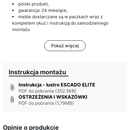
polski produkt,
gwarancja: 24 miesiące,
meble dostarczane są w paczkach wraz z
kompletem okuć i instrukcją do samodzielnego
montażu
Pokaż więcej
Instrukcja montażu
Instrukcja - lustro ESCADO ELITE
attach_file
PDF do pobrania (352.5KB)
OSTRZEŻENIA I WSKAZÓWKI
attach_file
PDF do pobrania (1.79MB)
Opinie o produkcie