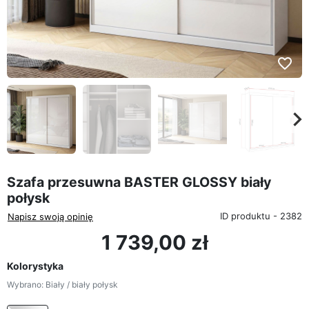
favorite_border
eyboard_arrow_left
keyboard_arrow_rig
Poprzedni
Na
Szafa przesuwna BASTER GLOSSY biały
połysk
ID produktu - 2382
Napisz swoją opinię
1 739,00 zł
Kolorystyka
Wybrano: Biały / biały połysk