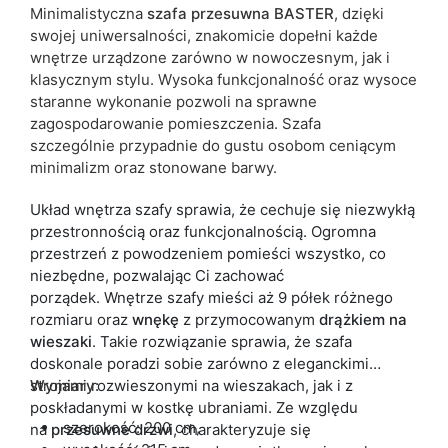
Kolorystyka
biały
Minimalistyczna
szafa
przesuwna BASTER
, dzięki
swojej uniwersalności, znakomicie dopełni każde
Lustro
nie
wnętrze urządzone zarówno w nowoczesnym, jak i
klasycznym stylu. Wysoka funkcjonalność oraz wysoce
ean13
5904870891292
staranne wykonanie pozwoli na sprawne
zagospodarowanie pomieszczenia. Szafa
Termin dostawy:
10 dni roboczych
szczególnie przypadnie do gustu osobom ceniącym
minimalizm oraz stonowane barwy.
Ze względu na proces produkcyjny i właściwości materiałów,
możliwe są tolerancje wymiarowe na poziomie +/- 2–3 cm.
Układ wnętrza szafy sprawia, że cechuje się niezwykłą
przestronnością oraz funkcjonalnością. Ogromna
przestrzeń z powodzeniem pomieści wszystko, co
niezbędne, pozwalając Ci zachować
porządek. Wnętrze szafy mieści aż 9 półek różnego
rozmiaru oraz
wnękę
z przymocowanym
drążkiem
na
wieszaki
. Takie rozwiązanie sprawia, że szafa
doskonale poradzi sobie zarówno z eleganckimi
strojami rozwieszonymi na wieszakach, jak i z
Wymiary:
poskładanymi w kostkę ubraniami. Ze względu
szerokość: 200 cm,
na
przesuwne
drzwi
, charakteryzuje się