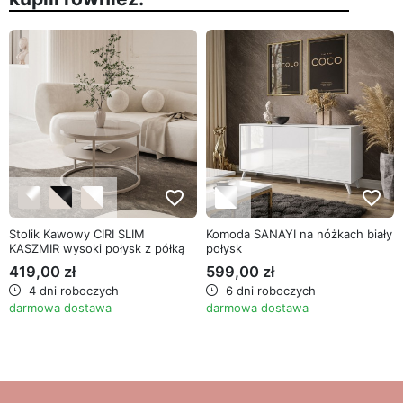
favorite_border
favorite_border
Stolik Kawowy CIRI SLIM
Komoda SANAYI na nóżkach biały
KASZMIR wysoki połysk z półką
połysk
419,00 zł
599,00 zł
4 dni roboczych
6 dni roboczych
darmowa dostawa
darmowa dostawa