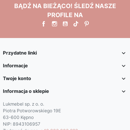
BĄDŹ NA BIEŻĄCO! ŚLEDŹ NASZE
PROFILE NA

Przydatne linki

Informacje

Twoje konto

Informacja o sklepie
Lukmebel sp. z o. o.
Piotra Potworowskiego 19E
63-600 Kępno
NIP: 8943106957