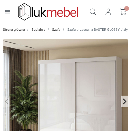
0
menu
Strona główna
Sypialnia
Szafy
Szafa przesuwna BASTER GLOSSY biały p
keyboard_arrow_left
keyboard_arrow_right
Poprzedni
Na