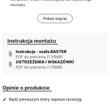
montażu.
Pokaż więcej
Instrukcja montażu
Instrukcja - szafa BASTER
attach_file
PDF do pobrania (1.35MB)
OSTRZEŻENIA I WSKAZÓWKI
attach_file
PDF do pobrania (1.79MB)
Opinie o produkcie
Bądź pierwszym który napisze recenzję
edit