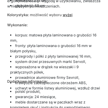
wysokość: 215 cm,
ergonomicznością i wygodą w użytkowaniu, zwłaszcza
głębokość: 58 cm
w niedużych pomieszczeniach.
Kolorystyka:
możliwość wyboru
wyżej
Wykonanie:
korpus: matowa płyta laminowana o grubości 16
mm,
fronty: płyta laminowana o grubości 16 mm w
białym połysku,
przegrody i półki z płyty laminowanej 16 mm,
system drzwi przesuwnych marki Servoll,
wyposażona w drążek na wieszaki i 9
praktycznych półek,
prowadnice aluminiowe firmy Sevroll,
Dodatkowe informacje:
krawędzie zabezpieczone obrzeżem ABS,
uchwyt w formie listwy aluminiowej, wzdłuż drzwi
polski produkt,
gwarancja: 24 miesiące,
meble dostarczane są w paczkach wraz z
kompletem okuć i instrukcją do samodzielnego