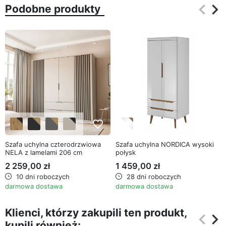
keyboard_arrow_left
keyboard_arrow_right
Podobne produkty
Poprz
Na
favorite_border
favorite_border
Szafa uchylna czterodrzwiowa
Szafa uchylna NORDICA wysoki
NELA z lamelami 206 cm
połysk
2 259,00 zł
1 459,00 zł
10 dni roboczych
28 dni roboczych
darmowa dostawa
darmowa dostawa
Klienci, którzy zakupili ten produkt,
keyboard_arrow_left
keyboard_arrow_right
kupili również:
Poprz
Na