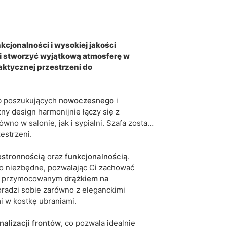
drzwi uchylne
mat
cjonalności i wysokiej jakości
 stworzyć wyjątkową atmosferę w
szkło
ktycznej przestrzeni do
czarny
ób poszukujących
nowoczesnego
i
nie
ny design harmonijnie łączy się z
no w salonie, jak i sypialni. Szafa została
nie
estrzeni.
5905723948279
estronnością
oraz
funkcjonalnością
.
o niezbędne, pozwalając Ci zachować
10 dni roboczych
 przymocowanym
drążkiem
na
iwe są tolerancje wymiarowe na poziomie +/- 2–3
oradzi sobie zarówno z eleganckimi
i w kostkę ubraniami.
nalizacji frontów
, co pozwala idealnie