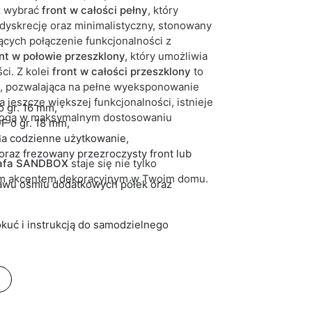
z wybrać
front w całości pełny
, który
dyskrecję oraz minimalistyczny, stonowany
iących połączenie funkcjonalności z
nt w połowie przeszklony,
który umożliwia
i. Z kolei
front w całości przeszklony
to
u, pozwalająca na pełne wyeksponowanie
 jeszcze większej funkcjonalności, istnieje
o gr. 16 mm,
mogą w maksymalnym dostosowaniu
F o gr. 18 mm,
.
a codzienne użytkowanie,
raz frezowany przezroczysty front lub
afa SANDBOX
staje się nie tylko
im akcentem dekoracyjnym w Twoim domu.
tawu ośmiu dodatkowych półek oraz
kuć i instrukcją do samodzielnego