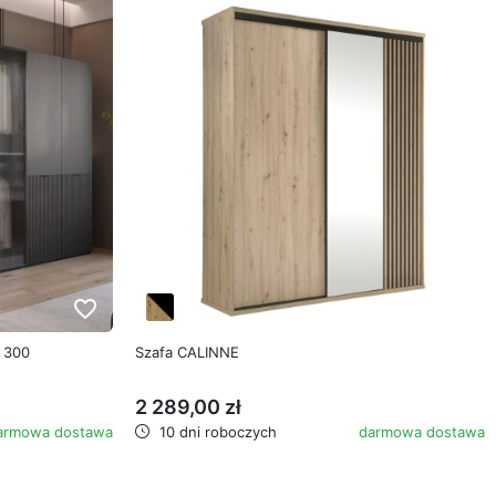
favorite_border
favorite_border
 300
Szafa CALINNE
2 289,00 zł
armowa dostawa
10 dni roboczych
darmowa dostawa