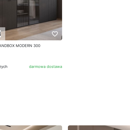
favorite_border
 SANDBOX MODERN 300
zych
darmowa dostawa