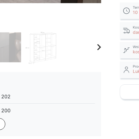
Ter
10
favorite_border
Kos
da
keyboard_arrow_right
Wni
Następny
ko
Pro
Lu
202
200
49
możliwość dokupienia