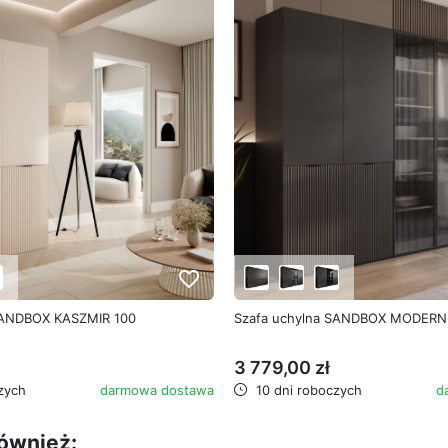
favorite_border
SANDBOX KASZMIR 100
Szafa uchylna SANDBOX MODERN
3 779,00 zł
zych
darmowa dostawa
10 dni roboczych
d
również: