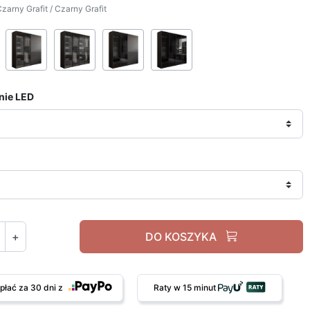
zarny Grafit / Czarny Grafit
Czarny Grafit / Czarny Grafit
Czarny Grafit / Czarny Grafit + Szkło ryflowane
Czarny grafit / Szkło ryflowane
Czarny Grafit / Czarny Grafit +
Czarny Grafit / Czarn
nie LED
+
DO KOSZYKA
płać za 30 dni z
Raty w 15 minut