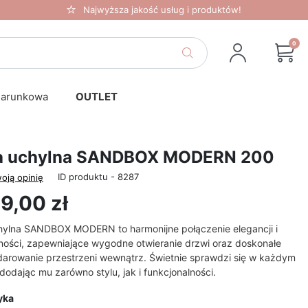
Najwyższa jakość usług i produktów!
0
darunkowa
OUTLET
a uchylna SANDBOX MODERN 200
ID produktu - 8287
oją opinię
9,00 zł
hylna SANDBOX MODERN to harmonijne połączenie elegancji i
ności, zapewniające wygodne otwieranie drzwi oraz doskonałe
arowanie przestrzeni wewnątrz. Świetnie sprawdzi się w każdym
dodając mu zarówno stylu, jak i funkcjonalności.
yka