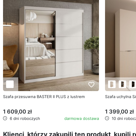
favorite_border
Szafa przesuwna BASTER II PLUS z lustrem
Szafa uchylna 
1 609,00 zł
1 399,00 zł
6 dni roboczych
darmowa dostawa
10 dni roboc
Klienci, którzy zakupili ten produkt, kupili 