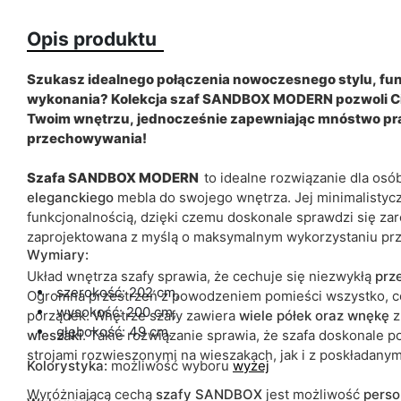
Opis produktu
Typ szafy
Wykończenie
Szukasz idealnego połączenia nowoczesnego stylu, funk
wykonania? Kolekcja szaf SANDBOX MODERN pozwoli Ci
Twoim wnętrzu, jednocześnie zapewniając mnóstwo pra
przechowywania!
Kolorystyka
Szafa SANDBOX MODERN
to idealne rozwiązanie dla os
Szuflady
eleganckiego
mebla do swojego wnętrza. Jej minimalistycz
funkcjonalnością, dzięki czemu doskonale sprawdzi się zarów
Lustro
zaprojektowana z myślą o maksymalnym wykorzystaniu prz
Wymiary:
ean13
Układ wnętrza szafy sprawia, że cechuje się niezwykłą
prz
szerokość: 202 cm,
Ogromna przestrzeń z powodzeniem
pomieści wszystko, c
Termin dostawy:
wysokość: 200 cm,
porządek.
Wnętrze szafy zawiera
wiele
półek oraz
wnękę
z
Ze względu na proces produkcyjny i właściwości materiałów, możl
głębokość: 49 cm.
wieszaki
.
Takie rozwiązanie sprawia, że szafa doskonale p
cm.
strojami rozwieszonymi na wieszakach, jak i z poskładanym
Kolorystyka:
możliwość wyboru
wyżej
Wyróżniającą cechą
szafy SANDBOX
jest możliwość
perso