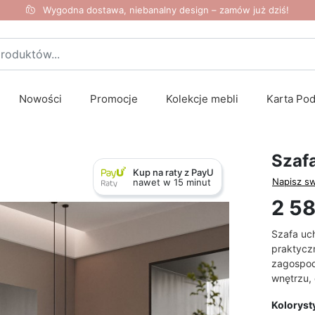
Wygodna dostawa, niebanalny design – zamów już dziś!
Nowości
Promocje
Kolekcje mebli
Karta Po
Szaf
Kup na raty z PayU
Napisz sw
nawet w 15 minut
2 58
Szafa uc
praktycz
zagospod
wnętrzu, 
Koloryst