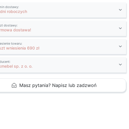
min dostawy:
 dni roboczych
zt dostawy:
rmowa dostawa!
esienie towaru:
szt wniesienia 690 zł
ducent:
kmebel sp. z o. o.
Masz pytania? Napisz lub zadzwoń