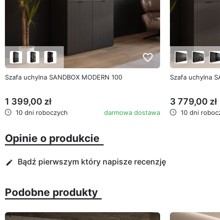
favorite_border
Szafa uchylna SANDBOX MODERN 100
Szafa uchylna
1 399,00 zł
3 779,00 zł
10 dni roboczych
darmowa dostawa
10 dni roboc
Opinie o produkcie
Bądź pierwszym który napisze recenzję
edit
Podobne produkty