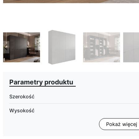
eyboard_arrow_left
Poprzedni
Parametry produktu
Szerokość
Wysokość
Pokaż więcej
Głębokość
Oświetlenie LED