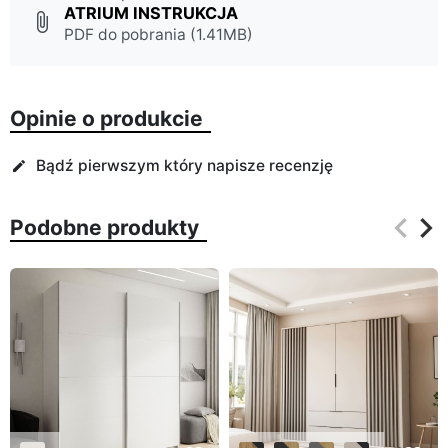
ATRIUM INSTRUKCJA
attach_file
PDF do pobrania (1.41MB)
Opinie o produkcie
Bądź pierwszym który napisze recenzję
edit
keyboard_arrow_left
keyboard_arrow_right
Podobne produkty
Poprz
Na