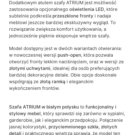
Dodatkowym atutem szafy ATRIUM jest możliwość
zastosowania opcjonalnego
oświetlenia LED
, które
subtelnie podkreśla
przeszklone fronty
i nadaje
meblowi jeszcze bardziej ekskluzywny wygląd. To
rozwiązanie zwiększa komfort użytkowania, a
jednocześnie pięknie eksponuje wnętrze szafy.
Model dostępny jest w dwóch wariantach otwierania:
w nowoczesnej wersji
push-open
, która pozwala
otworzyć fronty lekkim naciśnięciem, oraz w wersji ze
złotymi uchwytami
, idealnej dla osób preferujących
bardziej dekoracyjne detale. Obie opcje doskonale
współgrają ze
złotą ramką
i eleganckim
wykończeniem frontów.
Szafa ATRIUM w białym połysku
to
funkcjonalny i
stylowy mebel
, który sprawdzi się zarówno w sypialni,
garderobie, jak i eleganckim przedpokoju. Połączenie
jasnej kolorystyki,
przyciemnionego szkła
,
złotych
detali
i praktycznego wnętrza sprawia, że model ten