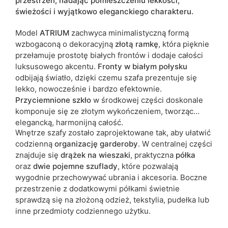
przestrzeń, nadając pomieszczeniu lekkości,
Lustro
nie
świeżości i wyjątkowo eleganckiego charakteru.
Model
ATRIUM
zachwyca minimalistyczną formą
ean13
5906213924414
wzbogaconą o dekoracyjną
złotą ramkę
, która pięknie
przełamuje prostotę białych frontów i dodaje całości
Termin dostawy:
6 dni roboczych
luksusowego akcentu.
Fronty w białym połysku
Ze względu na proces produkcyjny i właściwości materiałów,
odbijają światło, dzięki czemu szafa prezentuje się
możliwe są tolerancje wymiarowe na poziomie +/- 2–3 cm.
lekko, nowocześnie i bardzo efektownie.
Przyciemnione szkło
w środkowej części doskonale
komponuje się ze złotym wykończeniem, tworząc
elegancką, harmonijną całość.
Wnętrze szafy zostało zaprojektowane tak, aby ułatwić
codzienną
organizację garderoby
. W centralnej części
znajduje się
drążek na wieszaki
, praktyczna
półka
oraz
dwie pojemne szuflady
, które pozwalają
wygodnie przechowywać ubrania i akcesoria. Boczne
przestrzenie z dodatkowymi półkami świetnie
sprawdzą się na złożoną odzież, tekstylia, pudełka lub
inne przedmioty codziennego użytku.