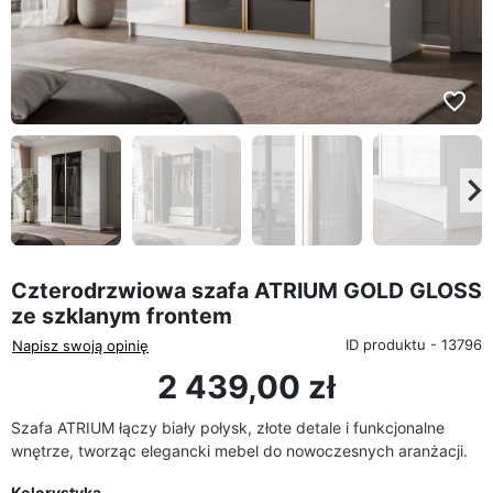
favorite_border
eyboard_arrow_left
keyboard_arrow_rig
Poprzedni
Na
Czterodrzwiowa szafa ATRIUM GOLD GLOSS
ze szklanym frontem
ID produktu - 13796
Napisz swoją opinię
2 439,00 zł
Szafa ATRIUM łączy biały połysk, złote detale i funkcjonalne
wnętrze, tworząc elegancki mebel do nowoczesnych aranżacji.
Kolorystyka