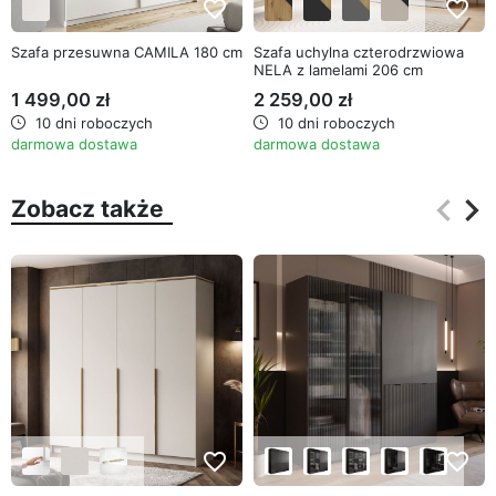
favorite_border
favorite_border
Szafa przesuwna CAMILA 180 cm
Szafa uchylna czterodrzwiowa
NELA z lamelami 206 cm
1 499,00 zł
2 259,00 zł
10 dni roboczych
10 dni roboczych
darmowa dostawa
darmowa dostawa
keyboard_arrow_left
keyboard_arrow_right
Zobacz także
Poprz
Na
favorite_border
favorite_border