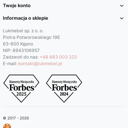

Twoje konto

Informacja o sklepie
Lukmebel sp. z o. o.
Piotra Potworowskiego 19E
63-600 Kępno
NIP: 8943106957
Zadzwoń do nas:
+48 883 003 223
E-mail:
kontakt@lukmebel.pl
© 2017 - 2026
🍪