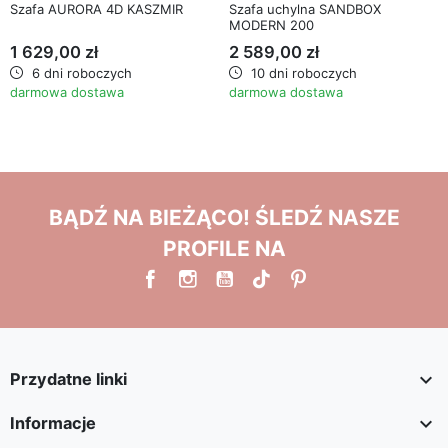
Szafa AURORA 4D KASZMIR
Szafa uchylna SANDBOX
MODERN 200
1 629,00 zł
2 589,00 zł
6 dni roboczych
10 dni roboczych
darmowa dostawa
darmowa dostawa
BĄDŹ NA BIEŻĄCO! ŚLEDŹ NASZE
PROFILE NA

Przydatne linki

Informacje