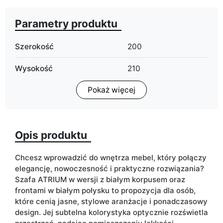
Parametry produktu
Szerokość
200
Wysokość
210
Pokaż więcej
Głębokość
57
Oświetlenie LED
możliwość dokupienia
Opis produktu
Typ szafy
drzwi uchylne
Wykończenie
mat
Chcesz wprowadzić do wnętrza mebel, który połączy
elegancję, nowoczesność i praktyczne rozwiązania?
Kolorystyka
biały
Szafa ATRIUM w wersji z białym korpusem oraz
złoty
frontami w białym połysku to propozycja dla osób,
które cenią jasne, stylowe aranżacje i ponadczasowy
Szuflady
tak
design. Jej subtelna kolorystyka optycznie rozświetla