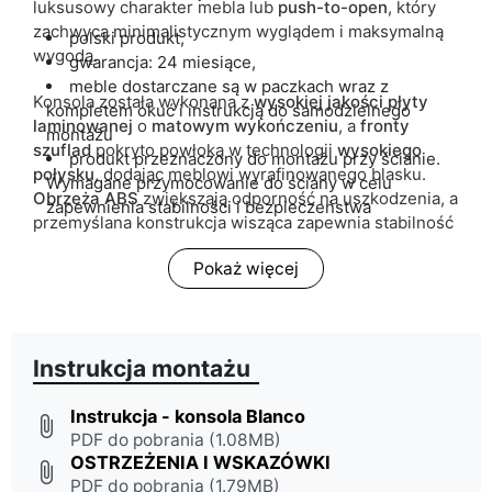
luksusowy charakter mebla lub
push-to-open
, który
zachwyca minimalistycznym wyglądem i maksymalną
polski produkt,
wygodą.
gwarancja: 24 miesiące,
meble dostarczane są w paczkach wraz z
Konsola została wykonana z
wysokiej jakości płyty
kompletem okuć i instrukcją do samodzielnego
laminowanej
o
matowym wykończeniu
, a
fronty
montażu
szuflad
pokryto powłoką w technologii
wysokiego
produkt przeznaczony do montażu przy ścianie.
połysku
, dodając meblowi wyrafinowanego blasku.
Wymagane przymocowanie do ściany w celu
Obrzeża ABS
zwiększają odporność na uszkodzenia, a
zapewnienia stabilności i bezpieczeństwa
przemyślana konstrukcja wisząca zapewnia stabilność
oraz bezpieczeństwo użytkowania.
Pokaż więcej
Wybierz konsolę BLANCO i dodaj swojemu wnętrzu
wyjątkowego blasku!
Instrukcja montażu
Instrukcja - konsola Blanco
attach_file
PDF do pobrania (1.08MB)
OSTRZEŻENIA I WSKAZÓWKI
attach_file
PDF do pobrania (1.79MB)