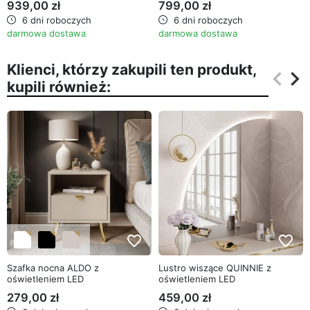
939,00 zł
799,00 zł
6 dni roboczych
6 dni roboczych
darmowa dostawa
darmowa dostawa
Klienci, którzy zakupili ten produkt,
keyboard_arrow_left
keyboard_arrow_right
kupili również:
Poprz
Na
favorite_border
favorite_border
Szafka nocna ALDO z
Lustro wiszące QUINNIE z
oświetleniem LED
oświetleniem LED
279,00 zł
459,00 zł