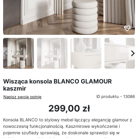
favorite_border
eyboard_arrow_left
keyboard_arrow_rig
Poprzedni
Na
Wisząca konsola BLANCO GLAMOUR
kaszmir
ID produktu - 13086
Napisz swoją opinię
299,00 zł
Konsola BLANCO to stylowy mebel łączący elegancję glamour z
nowoczesną funkcjonalnością. Kaszmirowe wykończenie i
pojemne szuflady sprawiają, że doskonale sprawdzi się w