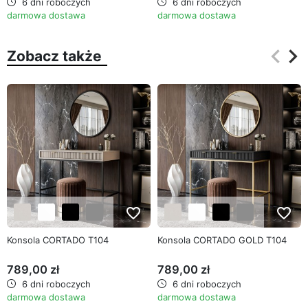
6 dni roboczych
6 dni roboczych
darmowa dostawa
darmowa dostawa
keyboard_arrow_left
keyboard_arrow_right
Zobacz także
Poprz
Na
favorite_border
favorite_border
Konsola CORTADO T104
Konsola CORTADO GOLD T104
789,00 zł
789,00 zł
6 dni roboczych
6 dni roboczych
darmowa dostawa
darmowa dostawa