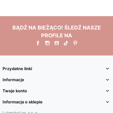
BĄDŹ NA BIEŻĄCO! ŚLEDŹ NASZE
PROFILE NA

Przydatne linki

Informacje

Twoje konto

Informacja o sklepie
Lukmebel sp. z o. o.