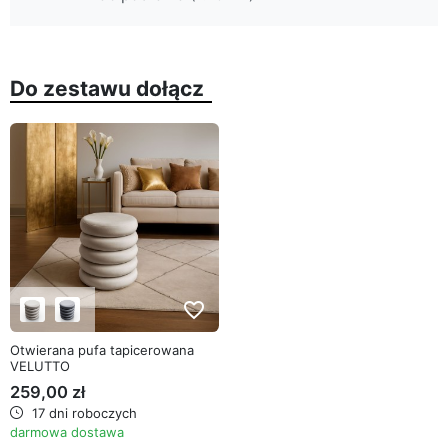
Do zestawu dołącz
favorite_border
Otwierana pufa tapicerowana
VELUTTO
259,00 zł
17 dni roboczych
darmowa dostawa