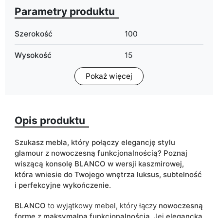
Parametry produktu
Szerokość
100
Wysokość
15
Pokaż więcej
Głębokość
42
Wykończenie
połysk
Opis produktu
Kolorystyka
kaszmir
Szuflady
tak
Szukasz mebla, który połączy elegancję stylu
glamour z nowoczesną funkcjonalnością?
Poznaj
ean13
5905723971857
wiszącą konsolę BLANCO w wersji kaszmirowej,
która wniesie do Twojego wnętrza luksus, subtelność
Termin dostawy:
4 dni roboczych
i perfekcyjne wykończenie.
Ze względu na proces produkcyjny i właściwości materiałów,
BLANCO
to wyjątkowy mebel, który łączy
nowoczesną
możliwe są tolerancje wymiarowe na poziomie +/- 2–3 cm.
formę
z
maksymalną funkcjonalnością
. Jej
elegancka