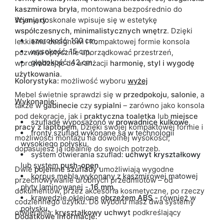
kaszmirowa bryła
, montowana bezpośrednio do
ściany, doskonale wpisuje się w estetykę
Wymiary:
współczesnych, minimalistycznych wnętrz
. Dzięki
szerokość: 100 cm,
lekkiemu designowi i kompaktowej formie konsola
wysokość: 15 cm,
pozwala optycznie uporządkować przestrzeń,
głębokość: 42 cm.
wprowadzając do aranżacji
harmonię, styl i wygodę
użytkowania
.
Kolorystyka:
możliwość wyboru
wyżej
Mebel świetnie sprawdzi się w
przedpokoju
,
salonie
, a
Wykonanie:
także w
gabinecie
czy
sypialni
– zarówno jako konsola
pod dekoracje, jak i
praktyczna toaletka
lub
miejsce
szufladę wyposażono w
prowadnice kulkowe
,
pracy z laptopem
. Dzięki swojej kompaktowej formie i
fronty szuflad wykonane są w technologii
możliwości montażu na dowolnej wysokości,
wysokiego połysku,
dopasujesz ją idealnie do swoich potrzeb.
system otwierania szuflad:
uchwyt kryształkowy
lub system
push-open,
Dwie
pojemne szuflady
umożliwiają wygodne
korpus mebla wykonany z kaszmirowej matowej
przechowywanie drobnych przedmiotów – od
płyty laminowanej -
16 mm
,
dokumentów, przez akcesoria kosmetyczne, po rzeczy
krawędzie oklejone
obrzeżem ABS -
również w
codziennego użytku. Do wyboru masz dwa systemy
połysku.
otwierania:
kryształkowy uchwyt
podkreślający
Dodatkowe informacje: