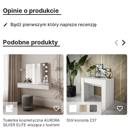
Opinie o produkcie
Bądź pierwszym który napisze recenzję
edit
keyboard_arrow_left
keyboard_arrow_right
Podobne produkty
Poprz
Na
favorite_border
favorite_border
Toaletka kosmetyczna AURORA
Stół konsola 237
SILVER ELITE wisząca z lustrem
biały połysk