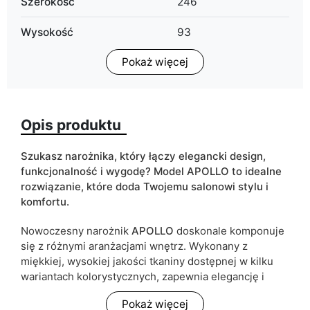
Szerokość
246
Wysokość
93
Pokaż więcej
Głębokość
188
Kolorystyka
beżowy
szary
Opis produktu
zielony
Pojemnik na pościel
tak
Szukasz narożnika, który łączy elegancki design,
funkcjonalność i wygodę? Model APOLLO to idealne
Kształt narożnika
narożnik typu "L"
rozwiązanie, które doda Twojemu salonowi stylu i
komfortu.
Funkcja spania
tak
Nowoczesny narożnik
APOLLO
doskonale komponuje
się z różnymi aranżacjami wnętrz. Wykonany z
ean13
5905723960752
miękkiej, wysokiej jakości tkaniny dostępnej w kilku
wariantach kolorystycznych, zapewnia elegancję i
Termin dostawy:
10 dni roboczych
przytulność. Jego
kształt w literę L
sprawia, że jest
Ze względu na proces produkcyjny i właściwości materiałów,
Pokaż więcej
przestronny, a jednocześnie idealny do mniejszych
możliwe są tolerancje wymiarowe na poziomie +/- 2–3 cm.