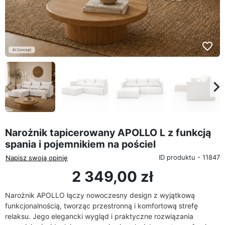
favorite_border
eyboard_arrow_left
keyboard_arrow_rig
Poprzedni
Na
Narożnik tapicerowany APOLLO L z funkcją
spania i pojemnikiem na pościel
ID produktu - 11847
Napisz swoją opinię
2 349,00 zł
Narożnik APOLLO łączy nowoczesny design z wyjątkową
funkcjonalnością, tworząc przestronną i komfortową strefę
relaksu. Jego elegancki wygląd i praktyczne rozwiązania