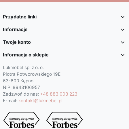

Przydatne linki

Informacje

Twoje konto

Informacja o sklepie
Lukmebel sp. z o. o.
Piotra Potworowskiego 19E
63-600 Kępno
NIP: 8943106957
Zadzwoń do nas:
+48 883 003 223
E-mail:
kontakt@lukmebel.pl