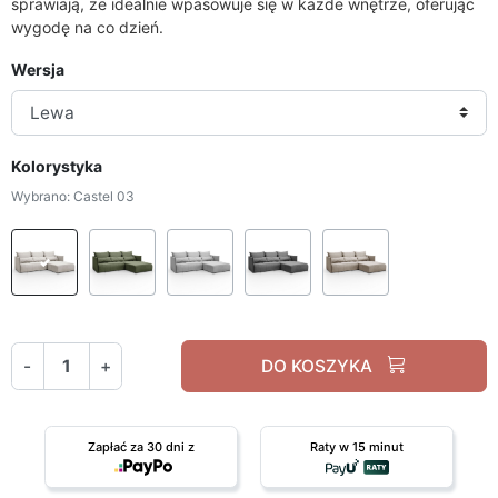
sprawiają, że idealnie wpasowuje się w każde wnętrze, oferując
wygodę na co dzień.
Wersja
Kolorystyka
Wybrano: Castel 03
Castel 03
Castel 39
Castel 82
Castel 93
Castel 15
-
+
DO KOSZYKA
Zapłać za 30 dni z
Raty w 15 minut