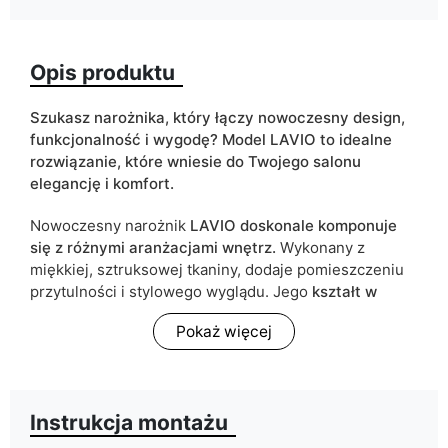
Kolorystyka
beżowy
brązowy
Opis produktu
szary
zielony
Szukasz narożnika, który łączy nowoczesny design,
funkcjonalność i wygodę? Model LAVIO to idealne
Pojemnik na pościel
tak
rozwiązanie, które wniesie do Twojego salonu
elegancję i komfort.
Kształt narożnika
narożnik typu "L"
Nowoczesny narożnik
LAVIO doskonale komponuje
Funkcja spania
tak
się z różnymi aranżacjami wnętrz.
Wykonany z
miękkiej, sztruksowej tkaniny, dodaje pomieszczeniu
ean13
5905723979594
przytulności i stylowego wyglądu. Jego
kształt w
literę L
sprawia, że jest zarówno przestronny, jak i
Termin dostawy:
10 dni roboczych
Pokaż więcej
odpowiedni do mniejszych pomieszczeń, oferując
Ze względu na proces produkcyjny i właściwości materiałów,
komfortowe miejsce do relaksu.
możliwe są tolerancje wymiarowe na poziomie +/- 2–3 cm.
Narożnik LAVIO to model
uniwersalny
– podczas
Instrukcja montażu
montażu samodzielnie wybierasz, po której stronie
znajdzie się otomana. Dzięki temu możesz łatwo