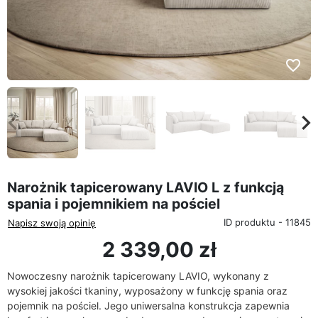
favorite_border
eyboard_arrow_left
keyboard_arrow_rig
Poprzedni
Na
Narożnik tapicerowany LAVIO L z funkcją
spania i pojemnikiem na pościel
ID produktu - 11845
Napisz swoją opinię
2 339,00 zł
Nowoczesny narożnik tapicerowany LAVIO, wykonany z
wysokiej jakości tkaniny, wyposażony w funkcję spania oraz
pojemnik na pościel. Jego uniwersalna konstrukcja zapewnia