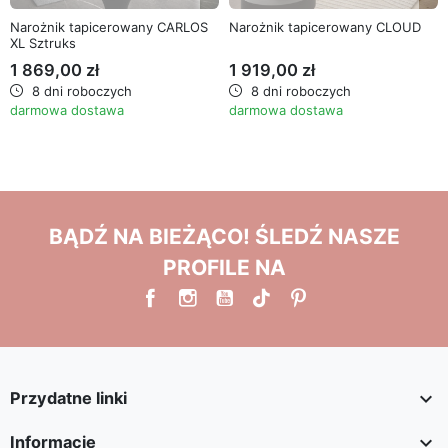
pianka PUR
typ T-30 / T-38.
Narożnik tapicerowany CARLOS
Narożnik tapicerowany CLOUD
XL Sztruks
Dodatkowe informacje:
1 869,00 zł
1 919,00 zł
8 dni roboczych
8 dni roboczych
polski produkt,
darmowa dostawa
darmowa dostawa
gwarancja: 24 miesiące,
wszystkie wymiary i kształty mebli
tapicerowanych mogą odbiegać o +/- 3 cm,
meble dostarczane są w paczkach wraz z
kompletem okuć i instrukcją do samodzielnego
montażu.
BĄDŹ NA BIEŻĄCO! ŚLEDŹ NASZE
Kolory poszczególnych tkanin na zdjęciach mogą się
PROFILE NA
różnić od rzeczywistych - wynika to z różnorodności
dostępnego sprzętu komputerowego oraz jego
indywidualnych ustawień a w szczególności
ustawień monitora i karty graficznej.

Przydatne linki

Informacje