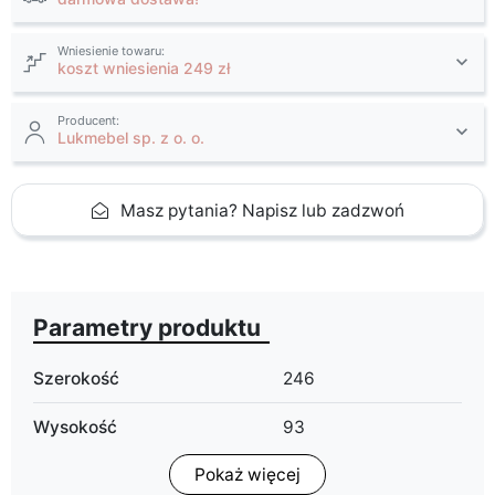
Wniesienie towaru:
koszt wniesienia 249 zł
Producent:
Lukmebel sp. z o. o.
Masz pytania? Napisz lub zadzwoń
Parametry produktu
Szerokość
246
Wysokość
93
Pokaż więcej
Głębokość
188