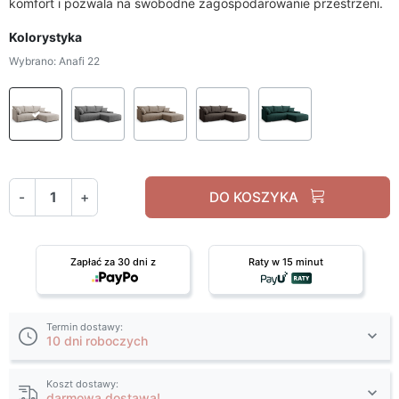
komfort i pozwala na swobodne zagospodarowanie przestrzeni.
Kolorystyka
Wybrano: Anafi 22
Anafi 22
Anafi 03
Anafi 06
Anafi 18
Anafi 09
-
+
DO KOSZYKA
Zapłać za 30 dni z
Raty w 15 minut
Termin dostawy:
10 dni roboczych
Koszt dostawy:
darmowa dostawa!