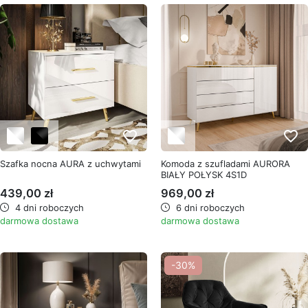
favorite_border
favorite_border
Szafka nocna AURA z uchwytami
Komoda z szufladami AURORA
BIAŁY POŁYSK 4S1D
439,00 zł
969,00 zł
4 dni roboczych
6 dni roboczych
darmowa dostawa
darmowa dostawa
-30%