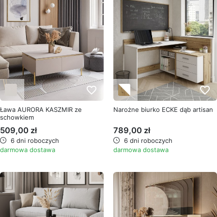
favorite_border
favorite_border
Ława AURORA KASZMIR ze
Narożne biurko ECKE dąb artisan
schowkiem
509,00 zł
789,00 zł
6 dni roboczych
6 dni roboczych
darmowa dostawa
darmowa dostawa