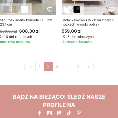
favorite_border
favorite_border
Stół rozkładany konsola FUERRO
Stolik kawowy ONYX na złotych
237 cm
nóżkach wysoki połysk
608,30 zł
559,00 zł
869,00 zł
6 dni roboczych
6 dni roboczych
darmowa dostawa
darmowa dostawa
Poprzedni
Następny
1
2
3
…
51
keyboard_arrow_left
keyboard_arrow_right
BĄDŹ NA BIEŻĄCO! ŚLEDŹ NASZE
PROFILE NA