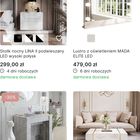
favorite_border
favorite_border
Stolik nocny LINA II podwieszany
Lustro z oświetleniem MADA
LED wysoki połysk
ELITE LED
299,00 zł
479,00 zł
4 dni roboczych
6 dni roboczych
darmowa dostawa
darmowa dostawa
-30%