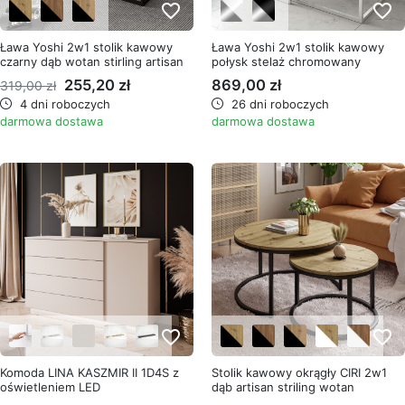
favorite_border
favorite_border
Ława Yoshi 2w1 stolik kawowy
Ława Yoshi 2w1 stolik kawowy
czarny dąb wotan stirling artisan
połysk stelaż chromowany
255,20 zł
869,00 zł
319,00 zł
4 dni roboczych
26 dni roboczych
darmowa dostawa
darmowa dostawa
favorite_border
favorite_border
Komoda LINA KASZMIR II 1D4S z
Stolik kawowy okrągły CIRI 2w1
oświetleniem LED
dąb artisan striling wotan