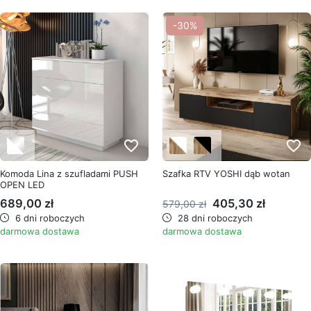
-30%
favorite_border
favorite_border
Komoda Lina z szufladami PUSH
Szafka RTV YOSHI dąb wotan
OPEN LED
689,00 zł
405,30 zł
579,00 zł
6 dni roboczych
28 dni roboczych
darmowa dostawa
darmowa dostawa