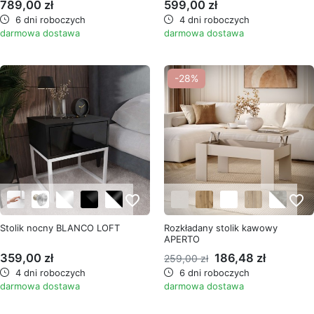
789,00 zł
599,00 zł
6 dni roboczych
4 dni roboczych
darmowa dostawa
darmowa dostawa
-28%
favorite_border
favorite_border
Stolik nocny BLANCO LOFT
Rozkładany stolik kawowy
APERTO
359,00 zł
186,48 zł
259,00 zł
4 dni roboczych
6 dni roboczych
darmowa dostawa
darmowa dostawa