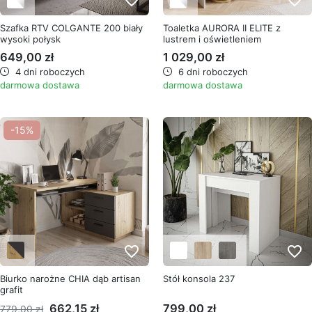
favorite_border
favorite_border
Szafka RTV COLGANTE 200 biały
Toaletka AURORA II ELITE z
wysoki połysk
lustrem i oświetleniem
649,00 zł
1 029,00 zł
4 dni roboczych
6 dni roboczych
darmowa dostawa
darmowa dostawa
-15%
favorite_border
favorite_border
Biurko narożne CHIA dąb artisan
Stół konsola 237
grafit
662,15 zł
799,00 zł
779,00 zł