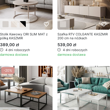
favorite_border
favorite_border
Stolik Kawowy CIRI SLIM MAT z
Szafka RTV COLGANTE KASZMIR
półką KASZMIR
200 cm na nóżkach
389,00 zł
539,00 zł
4 dni roboczych
4 dni roboczych
darmowa dostawa
darmowa dostawa
-20%