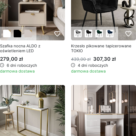
favorite_border
favorite_border
Szafka nocna ALDO z
Krzesło pikowane tapicerowane
oświetleniem LED
TOKIO
279,00 zł
307,30 zł
439,00 zł
6 dni roboczych
4 dni roboczych
darmowa dostawa
darmowa dostawa