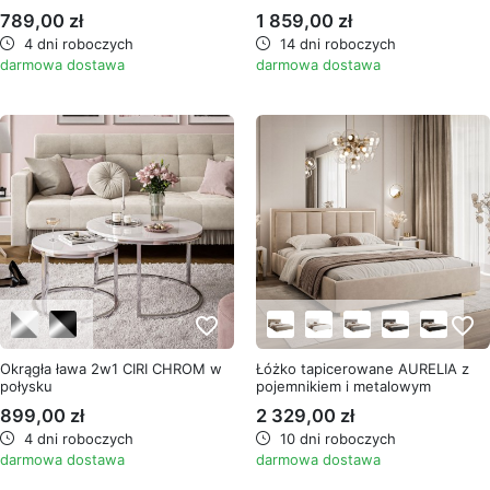
789,00 zł
1 859,00 zł
4 dni roboczych
14 dni roboczych
darmowa dostawa
darmowa dostawa
favorite_border
favorite_border
Okrągła ława 2w1 CIRI CHROM w
Łóżko tapicerowane AURELIA z
połysku
pojemnikiem i metalowym
stelażem
899,00 zł
2 329,00 zł
4 dni roboczych
10 dni roboczych
darmowa dostawa
darmowa dostawa