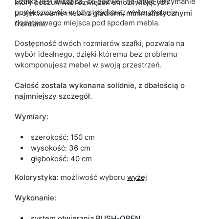
Szafka jest
wisząca
, co pozwoli na łatwe utrzymanie
który poszukiwał rozwiązań umożliwiających
pomieszczenia w czystości oraz wykorzystanie
projektowanie mebli
z gładkimi, minimalistycznymi
dodatkowego miejsca pod spodem mebla.
frontami.
Dostępność dwóch rozmiarów szafki, pozwala na
wybór idealnego, dzięki któremu bez problemu
wkomponujesz mebel w swoją przestrzeń.
Całość została wykonana solidnie, z dbałością o
najmniejszy szczegół.
Wymiary:
szerokość: 150 cm
wysokość: 36 cm
głębokość: 40 cm
Kolorystyka:
możliwość wyboru
wyżej
Wykonanie:
system otwierania
PUSH-OPEN
,