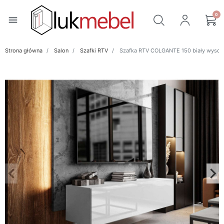
0
menu
Strona główna
Salon
Szafki RTV
Szafka RTV COLGANTE 150 biały wysoki
keyboard_arrow_left
keyboard_arrow_right
Poprzedni
Na