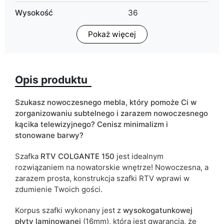
Wysokość
36
Pokaż więcej
Głębokość
40
Oświetlenie LED
możliwość dokupienia
Opis produktu
Wykończenie
połysk
Kolorystyka
biały
Szukasz nowoczesnego mebla, który pomoże Ci w
zorganizowaniu subtelnego i zarazem nowoczesnego
Typ szafki
wisząca
kącika telewizyjnego? Cenisz minimalizm i
stonowane barwy?
ean13
5903864003994
Szafka
RTV COLGANTE 150
jest idealnym
Termin dostawy:
6 dni roboczych
rozwiązaniem na nowatorskie wnętrze! Nowoczesna, a
zarazem prosta, konstrukcja szafki RTV wprawi w
Ze względu na proces produkcyjny i właściwości materiałów,
zdumienie Twoich gości.
możliwe są tolerancje wymiarowe na poziomie +/- 2–3 cm.
Korpus szafki wykonany jest z
wysokogatunkowej
płyty laminowanej
(16mm), która jest gwarancją, że