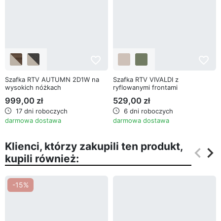
favorite_border
favorite_border
Szafka RTV AUTUMN 2D1W na
Szafka RTV VIVALDI z
wysokich nóżkach
ryflowanymi frontami
999,00 zł
529,00 zł
17 dni roboczych
6 dni roboczych
darmowa dostawa
darmowa dostawa
Klienci, którzy zakupili ten produkt,
keyboard_arrow_left
keyboard_arrow_right
kupili również:
Poprz
Na
-15%