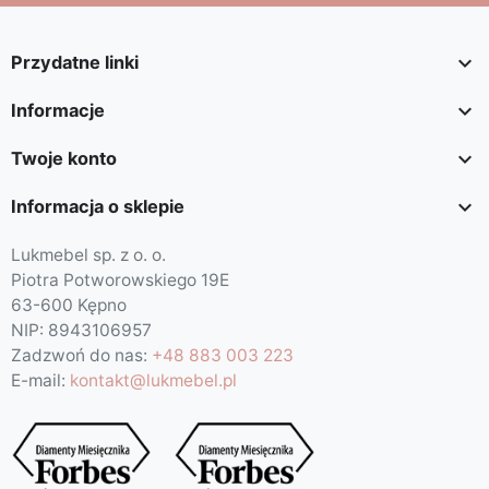

Przydatne linki

Informacje

Twoje konto

Informacja o sklepie
Lukmebel sp. z o. o.
Piotra Potworowskiego 19E
63-600 Kępno
NIP: 8943106957
Zadzwoń do nas:
+48 883 003 223
E-mail:
kontakt@lukmebel.pl