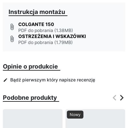
Instrukcja montażu
COLGANTE 150
attach_file
PDF do pobrania (1.38MB)
OSTRZEŻENIA I WSKAZÓWKI
attach_file
PDF do pobrania (1.79MB)
Opinie o produkcie
Bądź pierwszym który napisze recenzję
edit
keyboard_arrow_left
keyboard_arrow_right
Podobne produkty
Poprz
Na
Nowy