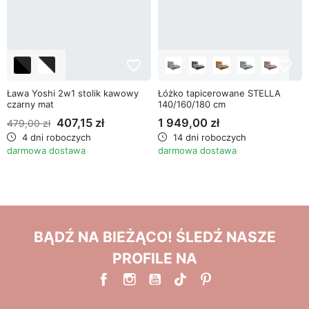
favorite_border
favorite_border
Ława Yoshi 2w1 stolik kawowy
Łóżko tapicerowane STELLA
czarny mat
140/160/180 cm
407,15 zł
1 949,00 zł
479,00 zł
4 dni roboczych
14 dni roboczych
darmowa dostawa
darmowa dostawa
BĄDŹ NA BIEŻĄCO! ŚLEDŹ NASZE
PROFILE NA