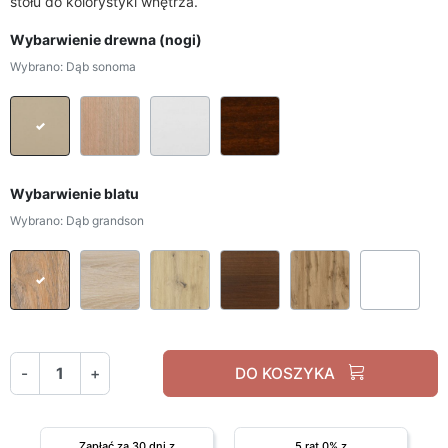
stołu do kolorystyki wnętrza.
Wybarwienie drewna (nogi)
Wybrano: Dąb sonoma
Dąb sonoma
Dąb grandson
Biały
Orzech
Wybarwienie blatu
Wybrano: Dąb grandson
Dąb grandson
Dąb sonoma
Dąb artisan
Orzech
Dąb wotan
Biał
-
+
DO KOSZYKA
Zapłać za 30 dni z
5 rat 0% z