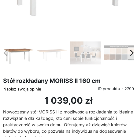
favorite_border
eyboard_arrow_left
keyboard_arrow_rig
Poprzedni
Na
Stół rozkładany MORISS II 160 cm
ID produktu - 2799
Napisz swoją opinię
1 039,00 zł
Nowoczesny stół MORISS II z możliwością rozkładania to idealne
rozwiązanie dla każdego, kto ceni sobie funkcjonalność i
praktyczność w swoim domu. Oferujemy aż dziewięć kolorów
blatów do wyboru, co pozwala na indywidualne dopasowanie