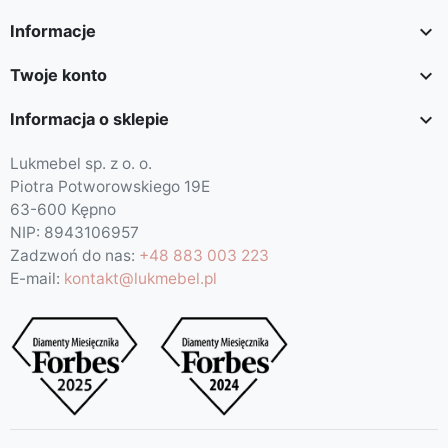

Informacje

Twoje konto

Informacja o sklepie
Lukmebel sp. z o. o.
Piotra Potworowskiego 19E
63-600 Kępno
NIP: 8943106957
Zadzwoń do nas:
+48 883 003 223
E-mail:
kontakt@lukmebel.pl