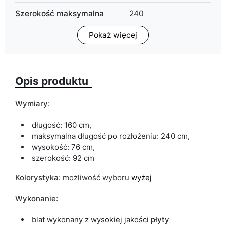
Szerokość maksymalna
240
Pokaż więcej
Wysokość
76
Głębokość
92
Opis produktu
Wykończenie
mat
Typ stołu
rozkładany
Wymiary:
Termin dostawy:
28 dni roboczych
długość: 160 cm,
maksymalna długość po rozłożeniu: 240 cm,
Ze względu na proces produkcyjny i właściwości materiałów,
wysokość: 76 cm,
możliwe są tolerancje wymiarowe na poziomie +/- 2–3 cm.
szerokość: 92 cm
Kolorystyka:
możliwość wyboru
wyżej
Wykonanie:
blat wykonany z wysokiej jakości
płyty