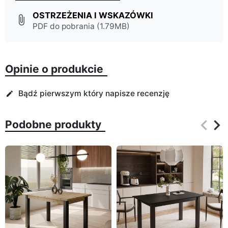
OSTRZEŻENIA I WSKAZÓWKI
attach_file
PDF do pobrania (1.79MB)
Opinie o produkcie
Bądź pierwszym który napisze recenzję
edit
keyboard_arrow_left
keyboard_arrow_right
Podobne produkty
Poprz
Na