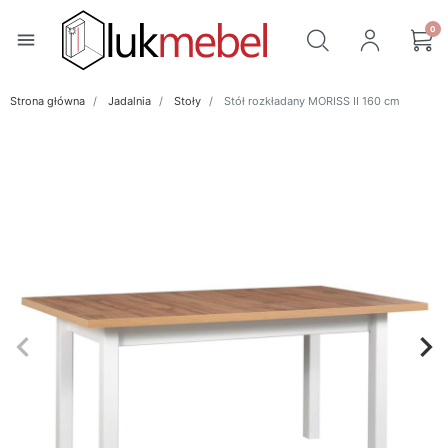
0
menu
Strona główna
Jadalnia
Stoły
Stół rozkładany MORISS II 160 cm
keyboard_arrow_left
keyboard_arrow_right
Poprzedni
Na