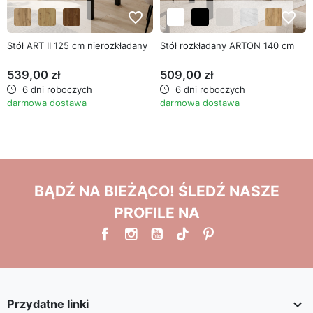
favorite_border
favorite_border
Stół ART II 125 cm nierozkładany
Stół rozkładany ARTON 140 cm
539,00 zł
509,00 zł
6 dni roboczych
6 dni roboczych
darmowa dostawa
darmowa dostawa
BĄDŹ NA BIEŻĄCO! ŚLEDŹ NASZE
PROFILE NA

Przydatne linki