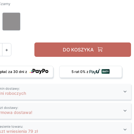
Czarny
Czarny
Szary
+
DO KOSZYKA
płać za 30 dni z
5 rat 0% z
min dostawy:
dni roboczych
zt dostawy:
rmowa dostawa!
esienie towaru:
szt wniesienia 79 zł