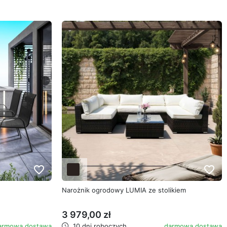
favorite_border
favorite_border
Narożnik ogrodowy LUMIA ze stolikiem
3 979,00 zł
armowa dostawa
10 dni roboczych
darmowa dostawa