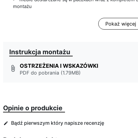
montażu
Pokaż więcej
Instrukcja montażu
OSTRZEŻENIA I WSKAZÓWKI
attach_file
PDF do pobrania (1.79MB)
Opinie o produkcie
Bądź pierwszym który napisze recenzję
edit