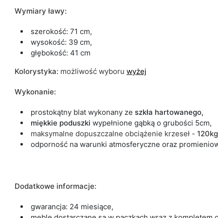
Wymiary ławy:
szerokość: 71 cm,
wysokość: 39 cm,
głębokość: 41 cm
Kolorystyka:
możliwość wyboru
wyżej
Wykonanie:
prostokątny blat wykonany ze
szkła hartowanego,
miękkie
poduszki
wypełnione gąbką o grubości 5cm,
maksymalne dopuszczalne obciążenie krzeseł -
120kg
odporność na warunki atmosferyczne oraz promienio
Dodatkowe informacje:
gwarancja: 24 miesiące,
meble dostarczane są w paczkach wraz z kompletem o