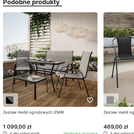
Podobne produkty
favorite_border
Zestaw mebli ogrodowych IZMIR
Zestaw mebli o
1 099,00 zł
469,00 zł
4 dni roboczych
darmowa dostawa
4 dni robocz