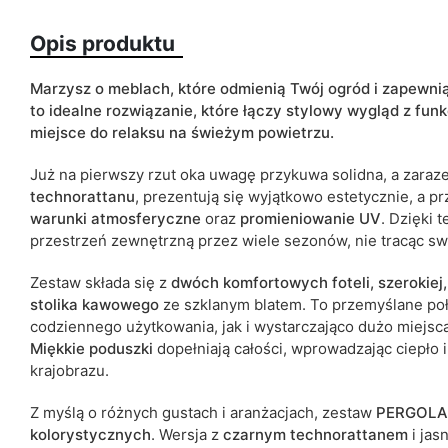
Ze względu na proces produkcyjny i właściwości materiałów, możl
cm.
Opis produktu
Marzysz o meblach, które odmienią Twój ogród i zapew
to idealne rozwiązanie, które łączy stylowy wygląd z fun
miejsce do relaksu na świeżym powietrzu.
Już na pierwszy rzut oka uwagę przykuwa solidna, a zaraz
technorattanu
, prezentują się wyjątkowo estetycznie, a p
warunki
atmosferyczne
oraz
promieniowanie UV
. Dzięki
przestrzeń zewnętrzną przez wiele sezonów, nie tracąc sw
Zestaw składa się z
dwóch komfortowych foteli, szerokiej
stolika kawowego
ze szklanym blatem. To przemyślane p
codziennego użytkowania, jak i wystarczająco dużo miejsca
Miękkie poduszki
dopełniają całości, wprowadzając ciepło
krajobrazu.
Z myślą o różnych gustach i aranżacjach, zestaw
PERGOLA
kolorystycznych
. Wersja z
czarnym
technorattanem
i ja