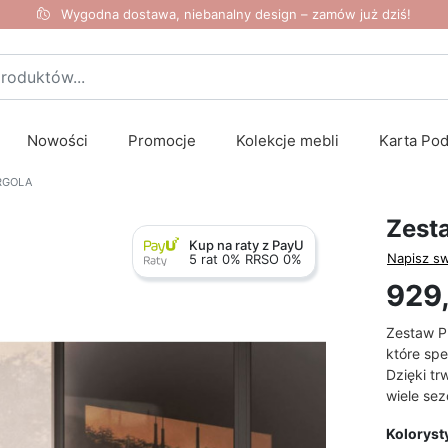
Wygodna dostawa, niebanalny design – zamów już dziś!
Nowości
Promocje
Kolekcje mebli
Karta Po
ERGOLA
Zest
Kup na raty z PayU
Napisz sw
5 rat 0% RRSO 0%
929,
Zestaw P
które sp
Dzięki tr
wiele se
Koloryst