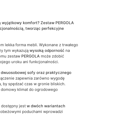
iwe są tolerancje wymiarowe na poziomie +/- 2–3
nią wyjątkowy komfort? Zestaw PERGOLA
kcjonalnością, tworząc perfekcyjne
em lekka forma mebli. Wykonane z trwałego
rzy tym wykazują
wysoką
odporność
na
 temu zestaw
PERGOLA
może zdobić
ojego uroku ani funkcjonalności.
, dwuosobowej sofy oraz praktycznego
ołączenie zapewnia zarówno wygodę
, by spędzać czas w gronie bliskich.
 i domowy klimat do ogrodowego
dostępny jest
w dwóch wariantach
snobeżowymi poduchami wprowadzi