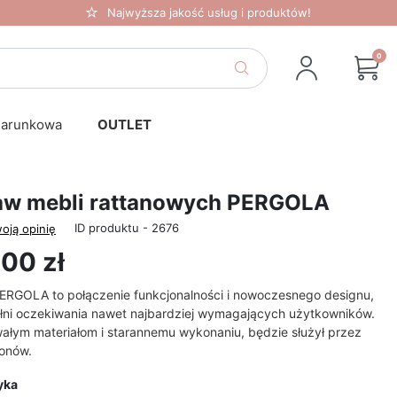
Najwyższa jakość usług i produktów!
0
darunkowa
OUTLET
aw mebli rattanowych PERGOLA
ID produktu - 2676
oją opinię
00 zł
ERGOLA to połączenie funkcjonalności i nowoczesnego designu,
ełni oczekiwania nawet najbardziej wymagających użytkowników.
wałym materiałom i starannemu wykonaniu, będzie służył przez
zonów.
yka