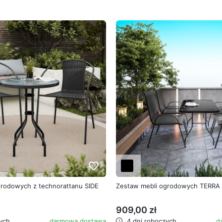
favorite_border
grodowych z technorattanu SIDE
Zestaw mebli ogrodowych TERRA
909,00 zł
ych
darmowa dostawa
4 dni roboczych
d