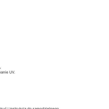
,
wanie UV.
kuć i instrukcją do samodzielnego