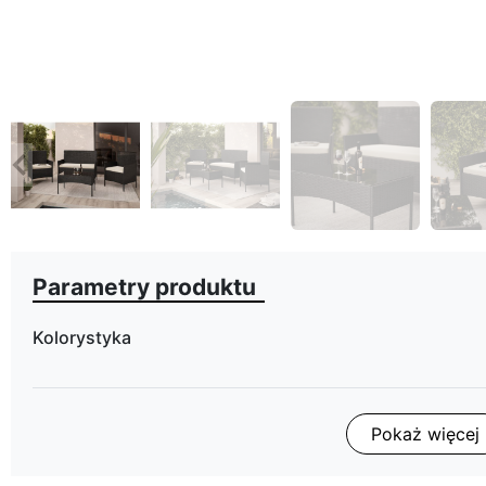
eyboard_arrow_left
Poprzedni
Parametry produktu
Kolorystyka
ean13
Pokaż więcej
Termin dostawy: